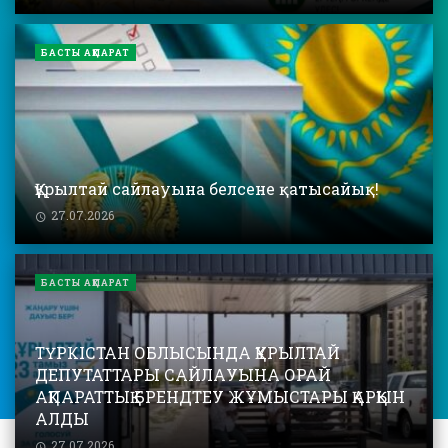
БАСТЫ АҚПАРАТ
Құрылтай сайлауына белсене қатысайық!
27.07.2026
БАСТЫ АҚПАРАТ
ТҮРКІСТАН ОБЛЫСЫНДА ҚҰРЫЛТАЙ
ДЕПУТАТТАРЫ САЙЛАУЫНА ОРАЙ
АҚПАРАТТЫҚ БРЕНДТЕУ ЖҰМЫСТАРЫ ҚАРҚЫН
АЛДЫ
27.07.2026