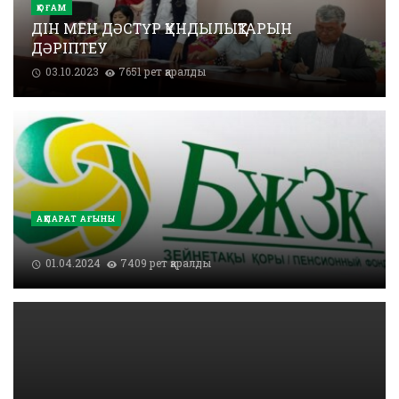
ҚОҒАМ
ДІН МЕН ДӘСТҮР ҚҰНДЫЛЫҚТАРЫН
ДӘРІПТЕУ
03.10.2023
7651 рет қаралды
АҚПАРАТ АҒЫНЫ
01.04.2024
7409 рет қаралды