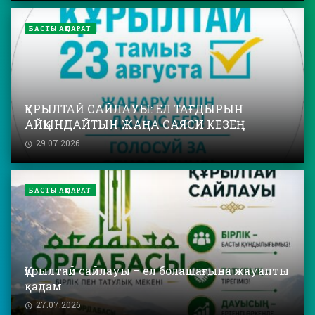
БАСТЫ АҚПАРАТ
ҚҰРЫЛТАЙ САЙЛАУЫ: ЕЛ ТАҒДЫРЫН
АЙҚЫНДАЙТЫН ЖАҢА САЯСИ КЕЗЕҢ
29.07.2026
БАСТЫ АҚПАРАТ
Құрылтай сайлауы – ел болашағына жауапты
қадам
27.07.2026