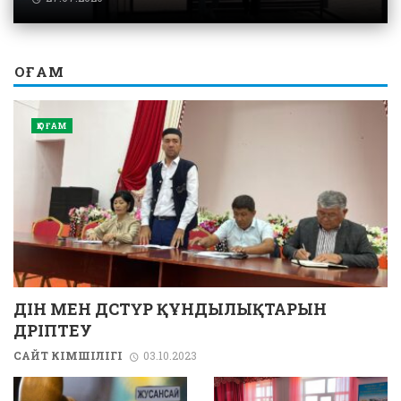
ҚОҒАМ
ҚОҒАМ
ДІН МЕН ДӘСТҮР ҚҰНДЫЛЫҚТАРЫН
ДӘРІПТЕУ
САЙТ ӘКІМШІЛІГІ
03.10.2023