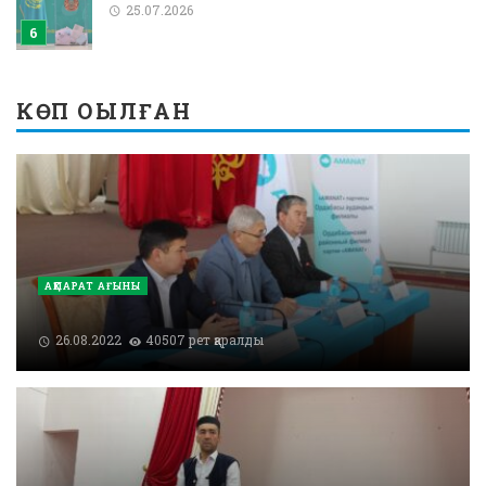
25.07.2026
КӨП ОҚЫЛҒАН
АҚПАРАТ АҒЫНЫ
26.08.2022
40507 рет қаралды