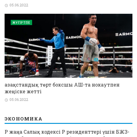
05.06.2022
ЖҮГІРТПЕ
Қазақстандық төрт боксшы АҚШ-та нокаутпен
жеңіске жетті
05.06.2022
ЭКОНОМИКА
ҚР жаңа Салық кодексі ҚР резиденттері үшін БЖЗҚ-