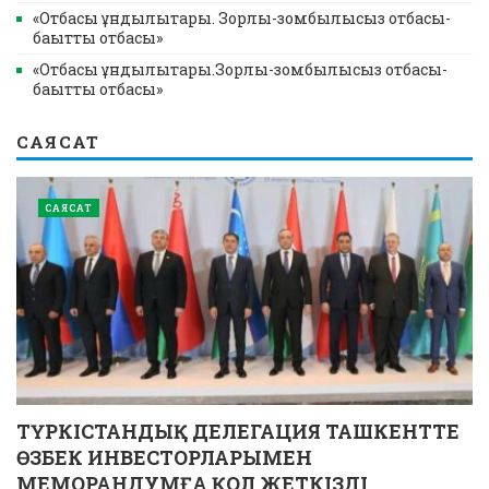
«Отбасы құндылықтары. Зорлық-зомбылықсыз отбасы-
бақытты отбасы»
«Отбасы құндылықтары.Зорлық-зомбылықсыз отбасы-
бақытты отбасы»
САЯСАТ
САЯСАТ
ТҮРКІСТАНДЫҚ ДЕЛЕГАЦИЯ ТАШКЕНТТЕ
ӨЗБЕК ИНВЕСТОРЛАРЫМЕН
МЕМОРАНДУМҒА ҚОЛ ЖЕТКІЗДІ