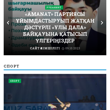
РУХАНИЯТ
«AMANAT» ПАРТИЯСЫ
ҰЙЫМДАСТЫРУЫП ЖАТҚАН
ДӘСТҮРЛІ «ҰЛЫ ДАЛА»
БАЙҚАУЫНА ҚАТЫСЫП
ҮЛГЕРІҢІЗДЕР
САЙТ ӘКІМШІЛІГІ
09.10.2023
СПОРТ
СПОРТ