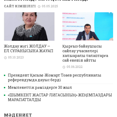
САЙТ ӘКІМШІЛІГІ
05.05.2025
Жолдау жүгі ЖОЛДАУ —
Қырғыз байқаушысы
ЕЛ СҰРАНЫСЫНА ЖАУАП
сайлау учаскелері
халықаралық талаптарға
05.10.2023
сай екенін айтты
05.06.2022
Президент Қасым-Жомарт Тоқаев республикалық
референдумда дауыс берді
Мемлекеттік рәміздерге 30 жыл
«ШЫМКЕНТ ЖАСТАР ЛИГАСЫНЫҢ» ЖЕҢІМПАЗДАРЫ
МАРАПАТТАЛДЫ
МӘДЕНИЕТ