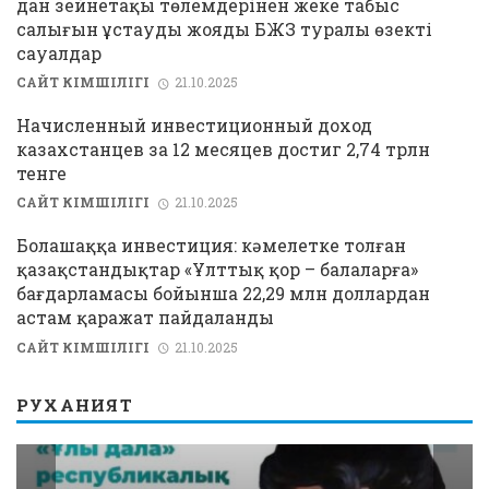
дан зейнетақы төлемдерінен жеке табыс
салығын ұстауды жояды БЖЗҚ туралы өзекті
сауалдар
САЙТ ӘКІМШІЛІГІ
21.10.2025
Начисленный инвестиционный доход
казахстанцев за 12 месяцев достиг 2,74 трлн
тенге
САЙТ ӘКІМШІЛІГІ
21.10.2025
Болашаққа инвестиция: кәмелетке толған
қазақстандықтар «Ұлттық қор – балаларға»
бағдарламасы бойынша 22,29 млн доллардан
астам қаражат пайдаланды
САЙТ ӘКІМШІЛІГІ
21.10.2025
РУХАНИЯТ