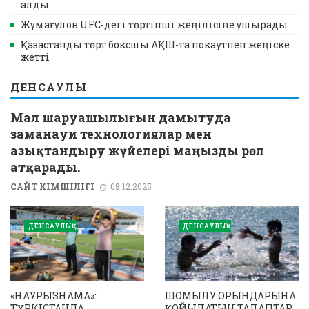
алды
Жұмағұлов UFC-дегі төртінші жеңілісіне ұшырады
Қазақстандық төрт боксшы АҚШ-та нокаутпен жеңіске
жетті
ДЕНСАУЛЫҚ
Мал шаруашылығын дамытуда
заманауи технологиялар мен
азықтандыру жүйелері маңызды рөл
атқарады.
САЙТ ӘКІМШІЛІГІ
08.12.2025
ДЕНСАУЛЫҚ
ДЕНСАУЛЫҚ
«НАУРЫЗНАМА»:
ШОМЫЛУ ОРЫНДАРЫНА
ТҮРКІСТАНДА
ҚОЙЫЛАТЫН ТАЛАПТАР