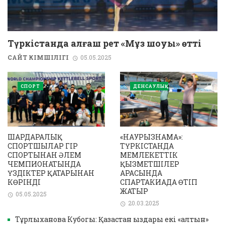
Түркістанда алғаш рет «Мұз шоуы» өтті
САЙТ ӘКІМШІЛІГІ
05.05.2025
СПОРТ
ДЕНСАУЛЫҚ
ШАРДАРАЛЫҚ
«НАУРЫЗНАМА»:
СПОРТШЫЛАР ГІР
ТҮРКІСТАНДА
СПОРТЫНАН ӘЛЕМ
МЕМЛЕКЕТТІК
ЧЕМПИОНАТЫНДА
ҚЫЗМЕТШІЛЕР
ҮЗДІКТЕР ҚАТАРЫНАН
АРАСЫНДА
КӨРІНДІ
СПАРТАКИАДА ӨТІП
ЖАТЫР
05.05.2025
20.03.2025
Тұрлыханова Кубогы: Қазақстан қыздары екі «алтын»