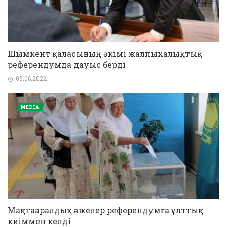
Шымкент қаласының әкімі жалпыхалықтық
референдумда дауыс берді
05.06.2022
MEDIA
Мақтааралдық әжелер референдумға ұлттық
киіммен келді