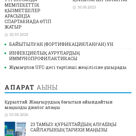
МЕМЛЕКЕТТІК
30.06.2023
ҚЫЗМЕТШІЛЕР
АРАСЫНДА
СПАРТАКИАДА ӨТІП
ЖАТЫР
20.03.2025
БАЙЫТЫЛҒАН (ФОРТИФИКАЦИЯЛАНҒАН) ҰН
ИНФЕКЦИЯЛЫҚ АУРУЛАРДЫҢ
ИММУНОПРОФИЛАКТИКАСЫ
Жұмағұлов UFC-дегі төртінші жеңілісіне ұшырады
АҚПАРАТ
АҒЫНЫ
Құрылтай: Жаңғырудың бағытын айқындайтын
маңызды диалог алаңы
03.08.2026
23 ТАМЫЗ: ҚҰРЫЛТАЙДЫҢ АЛҒАШҚЫ
САЙЛАУЫНЫҢ ТАРИХИ МАҢЫЗЫ