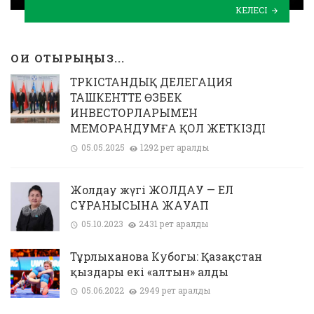
КЕЛЕСІ
ОҚИ ОТЫРЫҢЫЗ...
ТҮРКІСТАНДЫҚ ДЕЛЕГАЦИЯ
ТАШКЕНТТЕ ӨЗБЕК
ИНВЕСТОРЛАРЫМЕН
МЕМОРАНДУМҒА ҚОЛ ЖЕТКІЗДІ
05.05.2025
1292 рет қаралды
Жолдау жүгі ЖОЛДАУ — ЕЛ
СҰРАНЫСЫНА ЖАУАП
05.10.2023
2431 рет қаралды
Тұрлыханова Кубогы: Қазақстан
қыздары екі «алтын» алды
05.06.2022
2949 рет қаралды