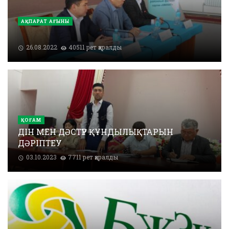
АҚПАРАТ АҒЫНЫ
26.08.2022
40511 рет қаралды
ҚОҒАМ
ДІН МЕН ДӘСТҮР ҚҰНДЫЛЫҚТАРЫН
ДӘРІПТЕУ
03.10.2023
7711 рет қаралды