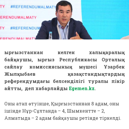
Қырғызстаннан келген халықаралық
байқаушы, Қырғыз Республикасы Орталық
сайлау комиссиясының мүшесі Ұзарбек
Жылқыбаев қазақстандықтардың
референдумдағы белсенділігі туралы пікір
айтты, деп хабарлайды
Egemen.kz
.
Оның атап өтуінше, Қырғызстаннан 8 адам, оның
ішінде Нұр-Сұлтанда – 4, Шымкентте – 2,
Алматыда – 2 адам байқаушы ретінде тіркелді.