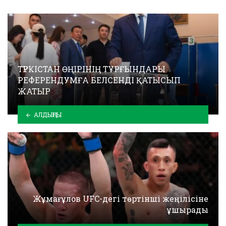
ТҮРКІСТАН ӨҢІРІНІҢ ТҰРҒЫНДАРЫ
РЕФЕРЕНДУМҒА БЕЛСЕНДІ ҚАТЫСЫП
ЖАТЫР
АЛДЫҢҒЫ
Жұмағұлов UFC-дегі төртінші жеңілісіне
ұшырады