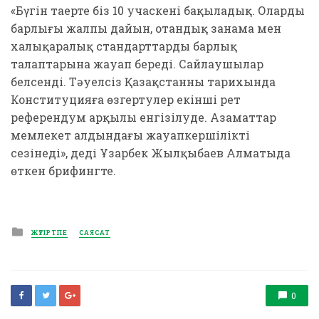
«Бүгін таңертең біз 10 учаскені бақыладық. Олардың
барлығы жалпы дайын, отандық заңнама мен
халықаралық стандарттардың барлық
талаптарына жауап береді. Сайлаушылар
белсенді. Тәуелсіз Қазақстанның тарихында
Конституцияға өзгертулер екінші рет
референдум арқылы енгізілуде. Азаматтар
мемлекет алдындағы жауапкершілікті
сезінеді», деді Ұзарбек Жылқыбаев Алматыда
өткен брифингте.
Posted
ЖҮГІРТПЕ
САЯСАТ
in
0