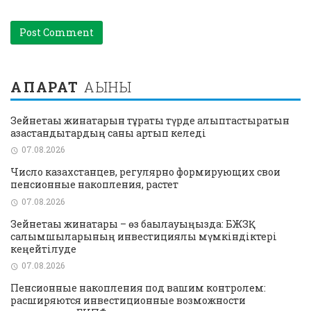
АҚПАРАТ
АҒЫНЫ
Зейнетақы жинақтарын тұрақты түрде қалыптастыратын
қазақстандықтардың саны артып келеді
07.08.2026
Число казахстанцев, регулярно формирующих свои
пенсионные накопления, растет
07.08.2026
Зейнетақы жинақтары – өз бақылауыңызда: БЖЗҚ
салымшыларының инвестициялық мүмкіндіктері
кеңейтілуде
07.08.2026
Пенсионные накопления под вашим контролем:
расширяются инвестиционные возможности