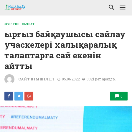
ЖҮГІРТПЕ
САЯСАТ
Қырғыз байқаушысы сайлау
учаскелері халықаралық
талаптарға сай екенін
айтты
САЙТ ӘКІМШІЛІГІ
05.06.2022
3321 рет қаралды
0