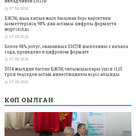
вкладчиков ЕНПФ
07.08.2026
БЖЗҚ-ның халыққа жыл басынан бері көрсеткен
қызметтерінің 98%-дан астамы цифрлық форматта
жүргізілді
07.08.2026
Более 98% услуг, оказанных ЕНПФ населению с начала
года, проведено в цифровом формате
07.08.2026
2014 жылдан бастап БЖЗҚ салымшылары үшін 11,15
трлн теңгеден астам инвестициялық кіріс алынды
07.08.2026
КӨП ОҚЫЛҒАН