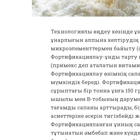
Технологиялық өңдеу кезінде 
құнарлығын қалпына келтіруді
микроэлементтермен байыту (
Фортификациялау-ұнды тарту 
(примекс деп аталатын витамин
Фортификациялау өнімнің сапа
мүмкіндік береді. Фортификаци
сұрыптағы бір тонна ұнға 150 
қышқылы мен В-тобының дәру­ме
тағамдық сапаны арттыра­ды, бі
қасиеттеріне әсерін тигізбейді
Фортифи­кация­ланған ұнның сақ
тұтынатын әмбебап және күндел