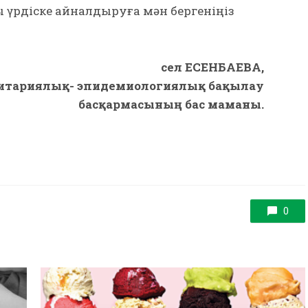
үрдіске айналдыруға мән бер­ге­ніңіз
Әсел ЕСЕНБАЕВА,
итариялық- эпидемиологиялық бақылау
басқармасының бас маманы.
0