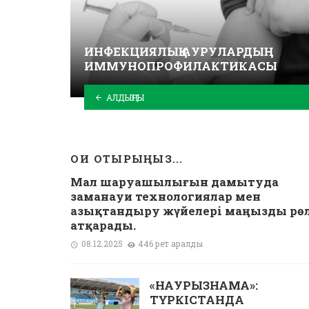
ИНФЕКЦИЯЛЫҚ АУРУЛАРДЫҢ
ИММУНОПРОФИЛАКТИКАСЫ
АЛДЫҢҒЫ
ОҚИ ОТЫРЫҢЫЗ...
Мал шаруашылығын дамытуда
заманауи технологиялар мен
азықтандыру жүйелері маңызды рө
атқарады.
08.12.2025
446 рет қаралды
«НАУРЫЗНАМА»:
ТҮРКІСТАНДА