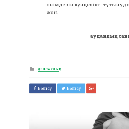
өнімдерін күнделікті тұтынуды 
жөн.
аудандық сан
Posted
ДЕНСАУЛЫҚ
in
Бөлісу
Бөлісу