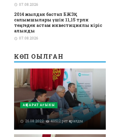
07.08.2026
2014 жылдан бастап БЖЗҚ
салымшылары үшін 11,15 трлн
теңгеден астам инвестициялық кіріс
алынды
07.08.2026
КӨП ОҚЫЛҒАН
АҚПАРАТ АҒЫНЫ
26.08.2022
40512 рет қаралды