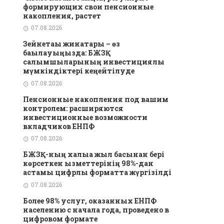
формирующих свои пенсионные
накопления, растет
07.08.2026
Зейнетақы жинақтары – өз
бақылауыңызда: БЖЗҚ
салымшыларының инвестициялық
мүмкіндіктері кеңейтілуде
07.08.2026
Пенсионные накопления под вашим
контролем: расширяются
инвестиционные возможности
вкладчиков ЕНПФ
07.08.2026
БЖЗҚ-ның халыққа жыл басынан бері
көрсеткен қызметтерінің 98%-дан
астамы цифрлық форматта жүргізілді
07.08.2026
Более 98% услуг, оказанных ЕНПФ
населению с начала года, проведено в
цифровом формате