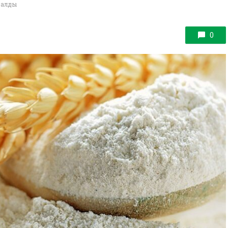
аралды
0