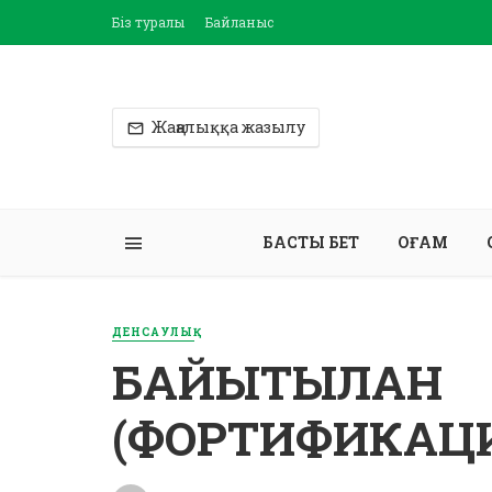
Біз туралы
Байланыс
Жаңалыққа жазылу
БАСТЫ БЕТ
ҚОҒАМ
ДЕНСАУЛЫҚ
БАЙЫТЫЛҒАН
(ФОРТИФИКАЦИ