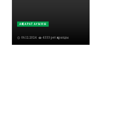
АҚПАРАТ АҒЫНЫ
06.12.2024
4333 рет қаралды