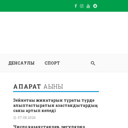
ДЕНСАУЛЫҚ
СПОРТ
АҚПАРАТ
АҒЫНЫ
Зейнетақы жинақтарын тұрақты түрде
қалыптастыратын қазақстандықтардың
саны артып келеді
07.08.2026
Число казахстанцев, регулярно