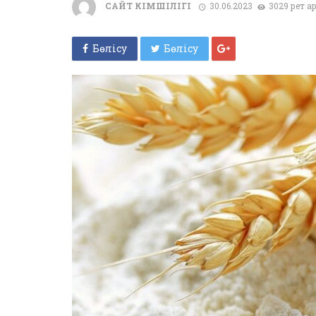
САЙТ ӘКІМШІЛІГІ
30.06.2023
3029 рет қ
Бөлісу
Бөлісу