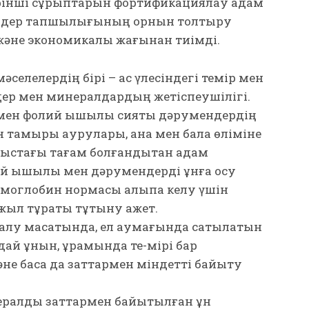
рінші сұрыптарын фор­тификациялау адам
ендер тапшылығының орнын толтыру
 және экономикалық жағынан тиімді.
се­лелердің бірі – ас үлесіндегі темір мен
дер мен минералдардың жетіспеушілігі.
мен фолий қышқылы сияқты дәру­мен­дердің
 қан тамыры ауру­лары, ана мен бала өліміне
аныстағы тағам болғандықтан адам
ий қышқылы мен дәру­мен­дерді ұнға қосу
емоглобин нормасы қалыпқа келу үшін
л тұрақты тұ­ты­ну қажет.
алу мақса­тын­да, ел аумағында сатылатын
дай ұнын, құрамында те-мірі бар
 бас­қа да заттармен міндетті байыту
ралды зат­тармен байытылған ұн