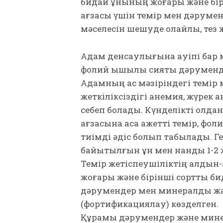
бидай ұнының жоғары және бі
ағзасы үшін темір мен дәрум
мәсе­лесін шешуде қолайлы, тез
Адам денсаулығына қауіпі бар мә
фолий қышқылы сияқты дәрумен
Адамның ас мәзіріндегі темір 
жет­кілік­сіз­дігі анемия, жүрек
себеп болады. Күн­делікті қолд
ағзасына аса қажетті темір, фол
тиімді әдіс болып табылады. Г
байытылғын ұн мен нанды 1-2 жы
Темір жетіспеушіліктің алдын-
жоғары жә­не бірінші сортты би
дәрумендер мен минералды және
(фор­тификациялау) көзделген.
Құрамы дәрумендер және мине