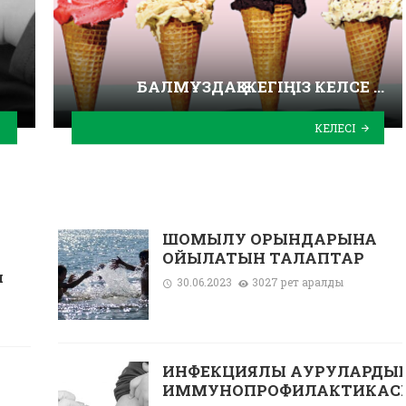
БАЛМҰЗДАҚ ЖЕГІҢІЗ КЕЛСЕ …
КЕЛЕСІ
ШОМЫЛУ ОРЫНДАРЫНА
ҚОЙЫЛАТЫН ТАЛАПТАР
л
30.06.2023
3027 рет қаралды
ИНФЕКЦИЯЛЫҚ АУРУЛАРДЫ
ИММУНОПРОФИЛАКТИКАС