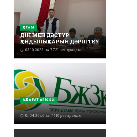
ҚОҒАМ
ДІН МЕН ДӘСТҮР
ҚҰНДЫЛЫҚТАРЫН ДӘРІПТЕУ
03.10.2023
7721 рет қаралды
АҚПАРАТ АҒЫНЫ
01.04.2024
7410 рет қаралды