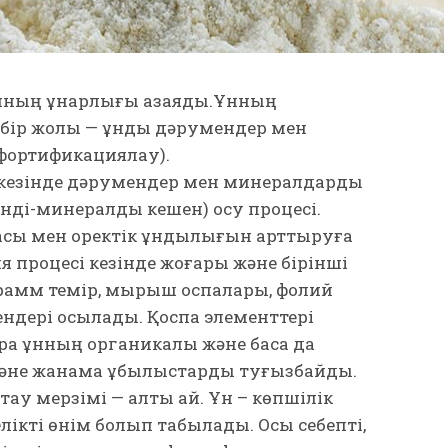
ұнның құнарлығы азаяды.Ұнның
ң бір жолы — ұнды дәрумендер мен
фортификациялау).
кезі­нде дәрумендер мен минералдарды
ді-минералды кешен) қосу процесі.
сы мен қоректік құндылығын арттыруға
я процесі кезінде жоғары және бірінші
грамм темір, мырыш қоспалары, фолий
ндері қосылады. Қоспа элементтері
рақ ұнның органикалық және басқа да
 және жанама құ­бы­лыстарды туғызбайды.
тау мерзімі — алты ай. Ұн – көпшілік
ікті өнім болып табылады. Осы себепті,