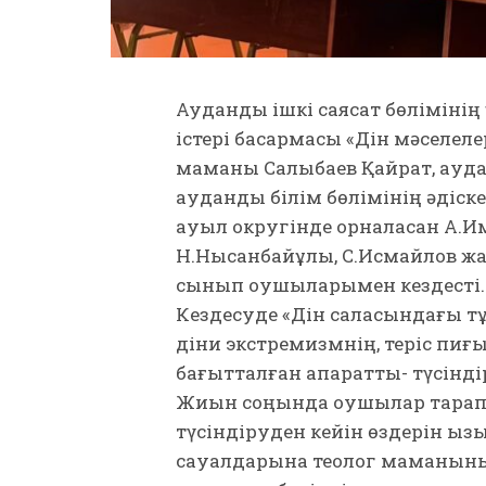
Аудандық ішкі саясат бөлімін
істері басқармасы «Дін мәселел
маманы Салықбаев Қайрат, ауд
аудандық білім бөлімінің әдіск
ауыл округінде орналасқан А.И
Н.Нысанбайұлы, С.Исмайлов жал
сынып оқушыларымен кездесті.
Кездесуде «Дін саласындағы тұ
діни экстремизмнің, теріс пи
бағытталған ақпараттық- түсінд
Жиын соңында оқушылар тарап
түсіндіруден кейін өздерін қызы
сауалдарына теолог маманыны