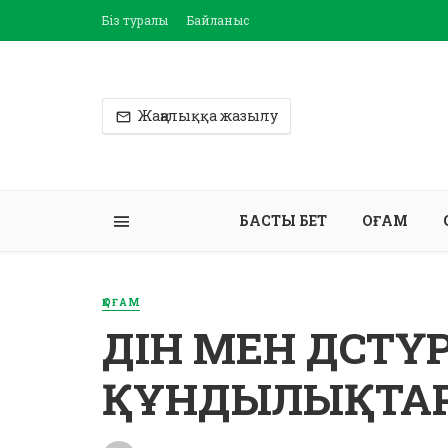
Біз туралы
Байланыс
Жаңалыққа жазылу
БАСТЫ БЕТ
ҚОҒАМ
ҚОҒАМ
ДІН МЕН ДӘСТҮ
ҚҰНДЫЛЫҚТАР