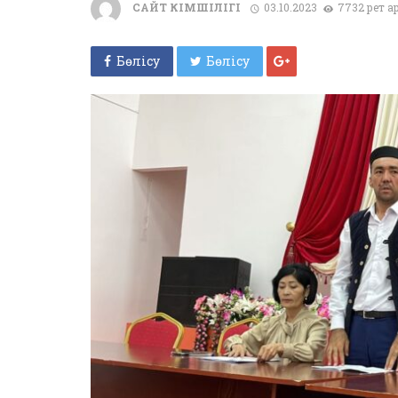
САЙТ ӘКІМШІЛІГІ
03.10.2023
7732 рет қ
Бөлісу
Бөлісу