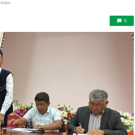
аралды
0