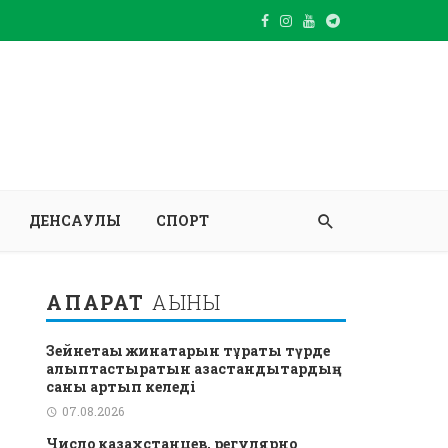
ДЕНСАУЛЫҚ
СПОРТ
АҚПАРАТ
АҒЫНЫ
Зейнетақы жинақтарын тұрақты түрде
қалыптастыратын қазақстандықтардың
саны артып келеді
07.08.2026
Число казахстанцев, регулярно