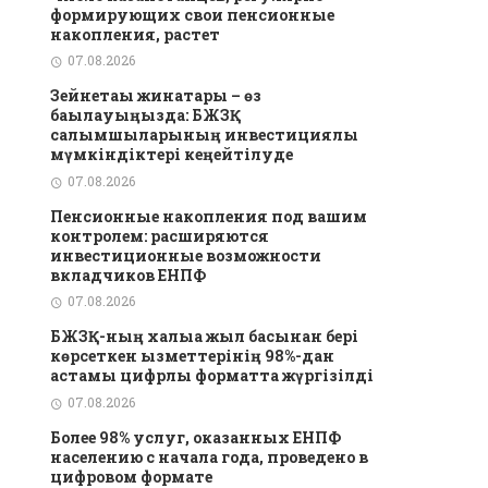
формирующих свои пенсионные
накопления, растет
07.08.2026
Зейнетақы жинақтары – өз
бақылауыңызда: БЖЗҚ
салымшыларының инвестициялық
мүмкіндіктері кеңейтілуде
07.08.2026
Пенсионные накопления под вашим
контролем: расширяются
инвестиционные возможности
вкладчиков ЕНПФ
07.08.2026
БЖЗҚ-ның халыққа жыл басынан бері
көрсеткен қызметтерінің 98%-дан
астамы цифрлық форматта жүргізілді
07.08.2026
Более 98% услуг, оказанных ЕНПФ
населению с начала года, проведено в
цифровом формате