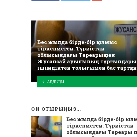
Бес жылда бірде-бір қылмыс
тіркелмеген: Түркістан
облысындағы Төреарық пен
Жусансай ауылының тұрғындары
ішімдіктен толығымен бас тартқан
АЛДЫҢҒЫ
ОҚИ ОТЫРЫҢЫЗ...
Бес жылда бірде-бір қыл
тіркелмеген: Түркістан
облысындағы Төреарық 