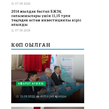
07.08.2026
2014 жылдан бастап БЖЗҚ
салымшылары үшін 11,15 трлн
теңгеден астам инвестициялық кіріс
алынды
07.08.2026
КӨП ОҚЫЛҒАН
АҚПАРАТ АҒЫНЫ
26.08.2022
40514 рет қаралды