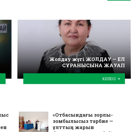
Жолдау жүгі ЖОЛДАУ — ЕЛ
СҰРАНЫСЫНА ЖАУАП
КЕЛЕСІ
мыс
«Отбасындағы зорлық-
зомбылықсыз тәрбие —
пен
ұлттың жарқын