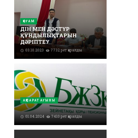
ҚОҒАМ
ДІН МЕН ДӘСТҮР
ҚҰНДЫЛЫҚТАРЫН
ДӘРІПТЕУ
03.10.2023
7732 рет қаралды
АҚПАРАТ АҒЫНЫ
01.04.2024
7410 рет қаралды