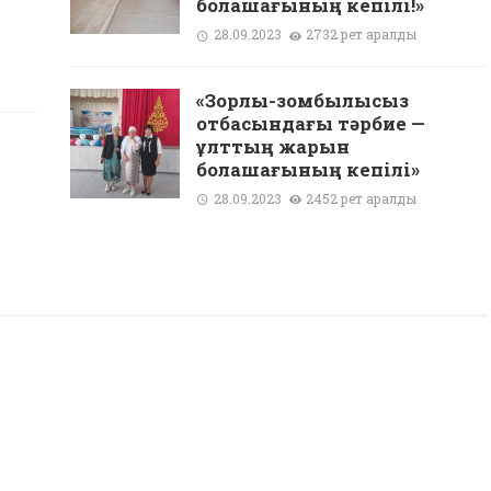
болашағының кепілі!»
28.09.2023
2732 рет қаралды
«Зорлық-зомбылықсыз
отбасындағы тәрбие —
ұлттың жарқын
болашағының кепілі»
28.09.2023
2452 рет қаралды