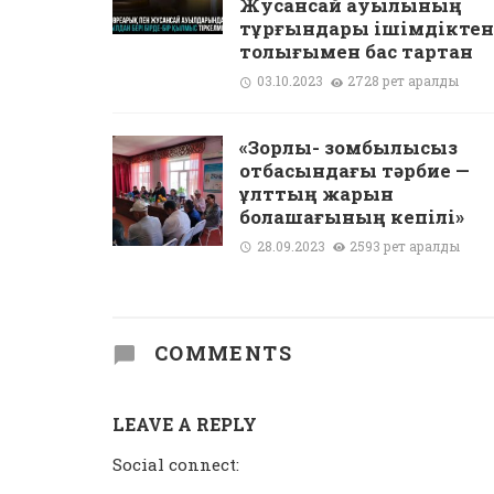
Жусансай ауылының
тұрғындары ішімдіктен
толығымен бас тартқан
03.10.2023
2728 рет қаралды
«Зорлық- зомбылықсыз
отбасындағы тәрбие —
ұлттың жарқын
болашағының кепілі»
28.09.2023
2593 рет қаралды
COMMENTS
LEAVE A REPLY
Social connect: