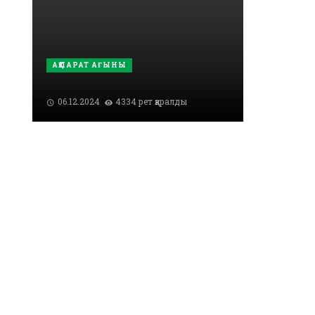
АҚПАРАТ АҒЫНЫ
06.12.2024
4334 рет қаралды