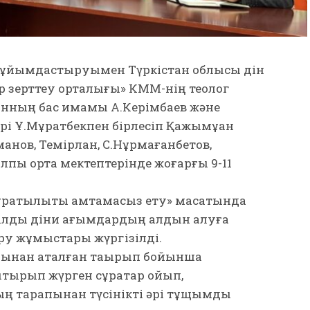
ің ұйымдастыруымен Түркістан облысы дін
ер зерттеу орталығы» КММ-нің теолог
анның бас имамы А.Керімбаев және
ері Ұ.Мұратбекпен бірлесіп Қажымұқан
манов, Темірлан, С.Нұрмағанбетов,
пы орта мектептерінде жоғарғы 9-11
рақтылықты қамтамасыз ету» мақсатында
ғылды діни ағымдардың алдын алуға
іру жұмыстары жүргізілді.
ынан аталған тақырып бойынша
қтырып жүрген сұрақтар қойып,
ң тарапынан түсінікті әрі тұщымды