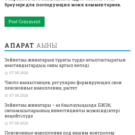
браузере для последующих моих комментариев.
АҚПАРАТ
АҒЫНЫ
Зейнетақы жинақтарын тұрақты түрде қалыптастыратын
қазақстандықтардың саны артып келеді
07.08.2026
Число казахстанцев, регулярно формирующих свои
пенсионные накопления, растет
07.08.2026
Зейнетақы жинақтары – өз бақылауыңызда: БЖЗҚ
салымшыларының инвестициялық мүмкіндіктері
кеңейтілуде
07.08.2026
Пенсионные накопления под вашим контролем: