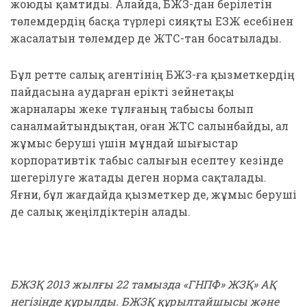
жоюды қамтиды. Алайда, БЖЗҚ-дан берілетін
төлемдердің басқа түрлері сияқты ЕЗЖ есебінен
жасалатын төлемдер де ЖТС-тан босатылады.
Бұл ретте салық агентінің БЖЗҚ-ға қызметкердің
пайдасына аударған ерікті зейнетақы
жарналары жеке тұлғаның табысы болып
саналмайтындықтан, оған ЖТС салынбайды, ал
жұмыс беруші үшін мұндай шығыстар
корпоративтік табыс салығын есептеу кезінде
шегерілуге жатады деген норма сақталады.
Яғни, бұл жағдайда қызметкер де, жұмыс беруші
де салық жеңілдіктерін алады.
БЖЗҚ 2013 жылғы 22 тамызда «ГНПФ» ЖЗҚ» АҚ
негізінде құрылды. БЖЗҚ құрылтайшысы және