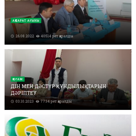
АҚПАРАТ АҒЫНЫ
26.08.2022
40514 рет қаралды
ҚОҒАМ
ДІН МЕН ДӘСТҮР ҚҰНДЫЛЫҚТАРЫН
ДӘРІПТЕУ
03.10.2023
7734 рет қаралды