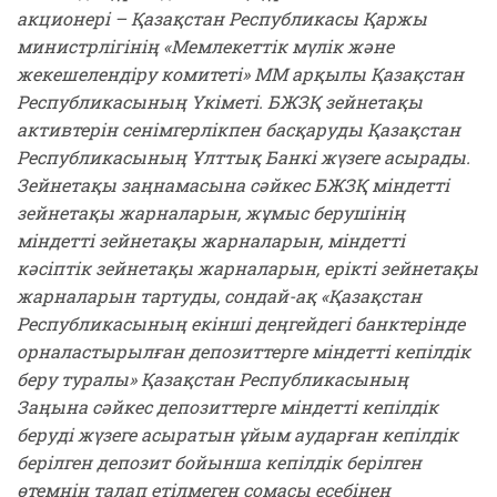
акционері – Қазақстан Республикасы Қаржы
министрлігінің «Мемлекеттік мүлік және
жекешелендіру комитеті» ММ арқылы Қазақстан
Республикасының Үкіметі. БЖЗҚ зейнетақы
активтерін сенімгерлікпен басқаруды Қазақстан
Республикасының Ұлттық Банкі жүзеге асырады.
Зейнетақы заңнамасына сәйкес БЖЗҚ міндетті
зейнетақы жарналарын, жұмыс берушінің
міндетті зейнетақы жарналарын, міндетті
кәсіптік зейнетақы жарналарын, ерікті зейнетақы
жарналарын тартуды, сондай-ақ «Қазақстан
Республикасының екінші деңгейдегі банктерінде
орналастырылған депозиттерге міндетті кепілдік
беру туралы» Қазақстан Республикасының
Заңына сәйкес депозиттерге міндетті кепілдік
беруді жүзеге асыратын ұйым аударған кепілдік
берілген депозит бойынша кепілдік берілген
өтемнің талап етілмеген сомасы есебінен