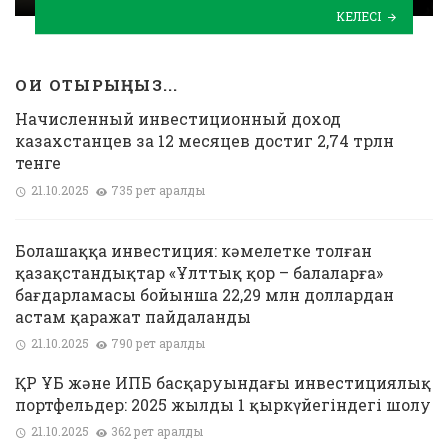
КЕЛЕСІ
ОҚИ ОТЫРЫҢЫЗ...
Начисленный инвестиционный доход
казахстанцев за 12 месяцев достиг 2,74 трлн
тенге
21.10.2025
735 рет қаралды
Болашаққа инвестиция: кәмелетке толған
қазақстандықтар «Ұлттық қор – балаларға»
бағдарламасы бойынша 22,29 млн доллардан
астам қаражат пайдаланды
21.10.2025
790 рет қаралды
ҚР ҰБ және ИПБ басқаруындағы инвестициялық
портфельдер: 2025 жылдың 1 қыркүйегіндегі шолу
21.10.2025
362 рет қаралды