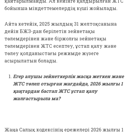
қайтарылмайды. Ал кейінге қалдырылған ЖТС
бойынша міндеттемелердің күші жойылады.
Айта кетейік, 2025 жылдың 31 желтоқсанына
дейін БЖЗҚ-дан берілетін зейнетақы
төлемдерінен және біржолғы зейнетақы
төлемдерінен ЖТС есептеу, ұстап қалу және
төлеу қолданыстағы режимде жүзеге
асырылатын болады.
Егер алушы зейнеткерлік жасқа жеткен және
ЖТС төлеп отырған жағдайда, 2026 жылғы 1
қаңтардан бастап ЖТС ұстап қалу
жалғастырыла ма?
Жаңа Салық кодексінің ережелері 2026 жылғы 1