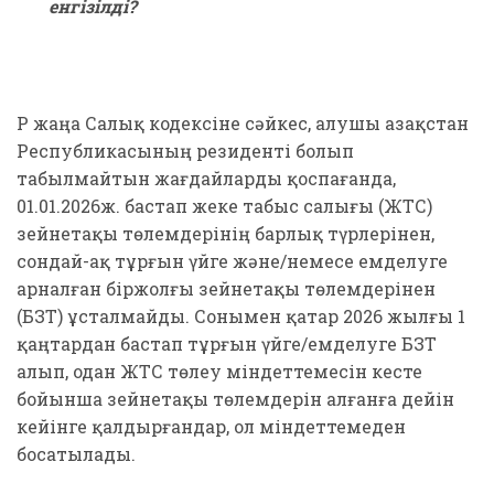
енгізілді?
ҚР жаңа Салық кодексіне сәйкес, алушы Қазақстан
Республикасының резиденті болып
табылмайтын жағдайларды қоспағанда,
01.01.2026ж. бастап жеке табыс салығы (ЖТС)
зейнетақы төлемдерінің барлық түрлерінен,
сондай-ақ тұрғын үйге және/немесе емделуге
арналған біржолғы зейнетақы төлемдерінен
(БЗТ) ұсталмайды. Сонымен қатар 2026 жылғы 1
қаңтардан бастап тұрғын үйге/емделуге БЗТ
алып, одан ЖТС төлеу міндеттемесін кесте
бойынша зейнетақы төлемдерін алғанға дейін
кейінге қалдырғандар, ол міндеттемеден
босатылады.