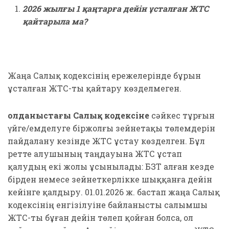
2026 жылғы 1 қаңтарға дейін ұсталған ЖТС
қайтарыла ма?
Жаңа Салық кодексінің ережелерінде бұрын
ұсталған ЖТС-ты қайтару көзделмеген.
Қолданыстағы Салық кодексіне
сәйкес тұрғын
үйге/емделуге біржолғы зейнетақы төлемдерін
пайдалану кезінде ЖТС ұстау көзделген. Бұл
ретте алушының таңдауына ЖТС ұстап
қалудың екі жолы ұсынылады: БЗТ алған кезде
бірден немесе зейнеткерлікке шыққанға дейін
кейінге қалдыру. 01.01.2026 ж. бастап жаңа Салық
кодексінің енгізілуіне байланысты салымшы
ЖТС-ты бұған дейін төлеп қойған болса, ол