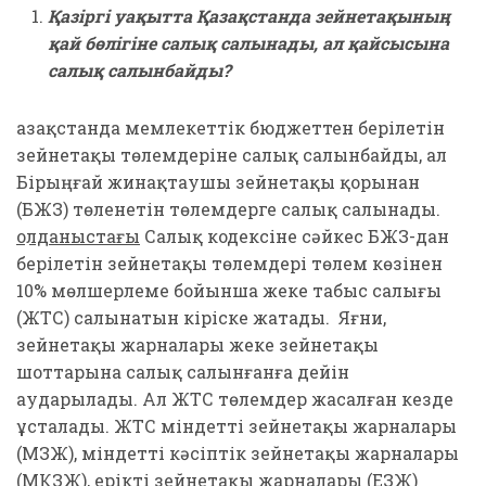
Қазіргі уақытта Қазақстанда зейнетақының
қай бөлігіне салық салынады, ал қайсысына
салық салынбайды?
Қазақстанда мемлекеттік бюджеттен берілетін
зейнетақы төлемдеріне салық салынбайды, ал
Бірыңғай жинақтаушы зейнетақы қорынан
(БЖЗҚ) төленетін төлемдерге салық салынады.
Қолданыстағы
Салық кодексіне сәйкес БЖЗҚ-дан
берілетін зейнетақы төлемдері төлем көзінен
10% мөлшерлеме бойынша жеке табыс салығы
(ЖТС) салынатын кіріске жатады. Яғни,
зейнетақы жарналары жеке зейнетақы
шоттарына салық салынғанға дейін
аударылады. Ал ЖТС төлемдер жасалған кезде
ұсталады. ЖТС міндетті зейнетақы жарналары
(МЗЖ), міндетті кәсіптік зейнетақы жарналары
(МКЗЖ), ерікті зейнетақы жарналары (ЕЗЖ)