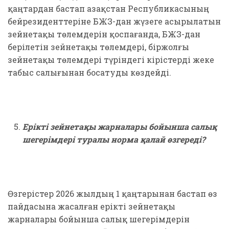
қаңтардан бастап Қазақстан Республикасының
бейрезиденттеріне БЖЗҚ-дан жүзеге асырылатын
зейнетақы төлемдерін қоспағанда, БЖЗҚ-дан
берілетін зейнетақы төлемдері, біржолғы
зейнетақы төлемдері түріндегі кірістерді жеке
табыс салығынан босатуды көздейді.
Ерікті зейнетақы жарналары бойынша салық
шегерімдері туралы норма қалай өзгереді?
Өзгерістер 2026 жылдың 1 қаңтарынан бастап өз
пайдасына жасалған ерікті зейнетақы
жарналары бойынша салық шегерімдерін