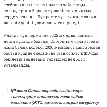
есебінен қалыптастырылған зейнетақы
төлемдерінің барлық түрлерінен жиынтық
түрде ұсталады. Бұл ретте түзету және салық
шегерімдерінің сомалары ескеріледі.
Алайда, бұл норма тек 2025 жылдың соңына
дейін күшінде болады. Естеріңізге сала кетейік,
жаңа Салық кодексі 2026 жылдың 1 қаңтарынан
бастап күшіне енеді және оған сәйкес БЖЗҚ-дан
берілетін зейнетақы төлемдерінен ЖТС
ұсталмайды.
ҚР жаңа Салық кодексіне
з
ейнетақы
төлемдеріне
салынатын
жеке табыс
салығына (ЖТС) қатысты қандай өзгерістер