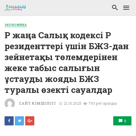
ЭКОНОМИКА
ҚР жаңа Салық кодексі ҚР
резиденттері үшін БЖЗҚ-дан
зейнетақы төлемдерінен
жеке табыс салығын
ұстауды жояды БЖЗҚ
туралы өзекті сауалдар
САЙТ ӘКІМШІЛІГІ
21.10.2025
793 рет қаралды
0