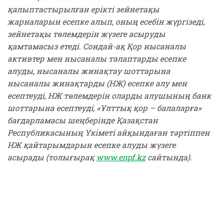
қалыптастырылған ерікті зейнетақы
жарналарын есепке алып, оның есебін жүргізеді,
зейнетақы төлемдерін жүзеге асыруды
қамтамасыз етеді. Сондай-ақ Қор нысаналы
активтер мен нысаналы талаптарды есепке
алуды, нысаналы жинақтау шоттарына
нысаналы жинақтарды (НЖ) есепке алу мен
есептеуді, НЖ төлемдерін оларды алушының банк
шоттарына есептеуді, «Ұлттық қор – балаларға»
бағдарламасы шеңберінде Қазақстан
Республикасының Үкіметі айқындаған тәртіппен
НЖ қайтарымдарын есепке алуды жүзеге
асырады (толығырақ
www.enpf.kz
сайтында).