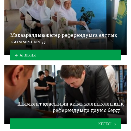
Мақтааралдық әжелер референдумға ұлттық
киіммен келді
АЛДЫҢҒЫ
Шымкент қаласының әкімі жалпыхалықтық
референдумда дауыс берді
КЕЛЕСІ