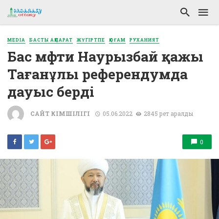
MEDIA
БАСТЫ АҚПАРАТ
ЖҮГІРТПЕ
ҚОҒАМ
РУХАНИЯТ
Бас мүфти Наурызбай қажы
Тағанұлы референдумда
дауыс берді
САЙТ ӘКІМШІЛІГІ
05.06.2022
2845 рет қаралды
0