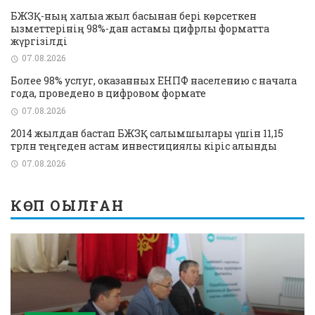
БЖЗҚ-ның халыққа жыл басынан бері көрсеткен
қызметтерінің 98%-дан астамы цифрлық форматта
жүргізілді
07.08.2026
Более 98% услуг, оказанных ЕНПФ населению с начала
года, проведено в цифровом формате
07.08.2026
2014 жылдан бастап БЖЗҚ салымшылары үшін 11,15
трлн теңгеден астам инвестициялық кіріс алынды
07.08.2026
КӨП ОҚЫЛҒАН