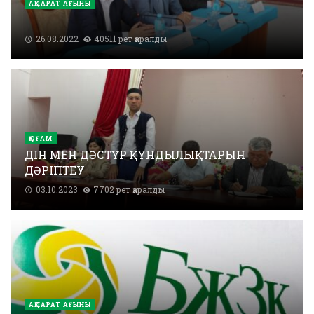
АҚПАРАТ АҒЫНЫ
26.08.2022
40511 рет қаралды
ҚОҒАМ
ДІН МЕН ДӘСТҮР ҚҰНДЫЛЫҚТАРЫН
ДӘРІПТЕУ
03.10.2023
7702 рет қаралды
АҚПАРАТ АҒЫНЫ