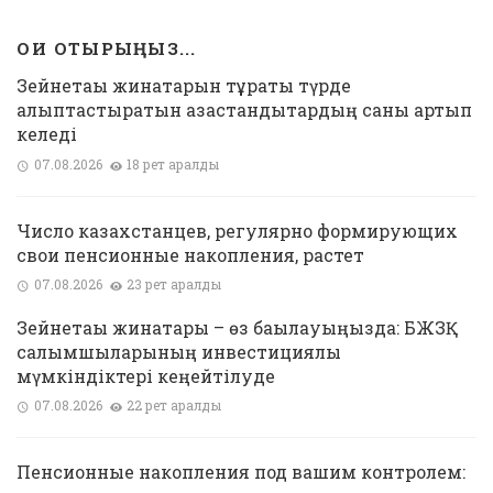
ОҚИ ОТЫРЫҢЫЗ...
Зейнетақы жинақтарын тұрақты түрде
қалыптастыратын қазақстандықтардың саны артып
келеді
07.08.2026
18 рет қаралды
Число казахстанцев, регулярно формирующих
свои пенсионные накопления, растет
07.08.2026
23 рет қаралды
Зейнетақы жинақтары – өз бақылауыңызда: БЖЗҚ
салымшыларының инвестициялық
мүмкіндіктері кеңейтілуде
07.08.2026
22 рет қаралды
Пенсионные накопления под вашим контролем: