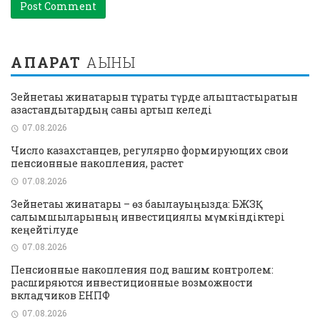
АҚПАРАТ
АҒЫНЫ
Зейнетақы жинақтарын тұрақты түрде қалыптастыратын
қазақстандықтардың саны артып келеді
07.08.2026
Число казахстанцев, регулярно формирующих свои
пенсионные накопления, растет
07.08.2026
Зейнетақы жинақтары – өз бақылауыңызда: БЖЗҚ
салымшыларының инвестициялық мүмкіндіктері
кеңейтілуде
07.08.2026
Пенсионные накопления под вашим контролем:
расширяются инвестиционные возможности
вкладчиков ЕНПФ
07.08.2026