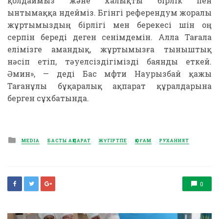
қолдаймыз және халықты бірлік пен
ынтымаққа үндейміз. Бүгінгі референдум жоралы
жұртымыздың бірлігі мен берекесі үшін оң
серпін береді деген сенімдемін. Алла Тағала
елімізге амандық, жұртымызға тыныштық
нәсіп етіп, тәуелсіздігімізді баянды еткей.
Әмин», — деді Бас мүфти Наурызбай қажы
Тағанұлы бұқаралық ақпарат құралдарына
берген сұхбатында.
Posted
MEDIA
БАСТЫ АҚПАРАТ
ЖҮГІРТПЕ
ҚОҒАМ
РУХАНИЯТ
in
0