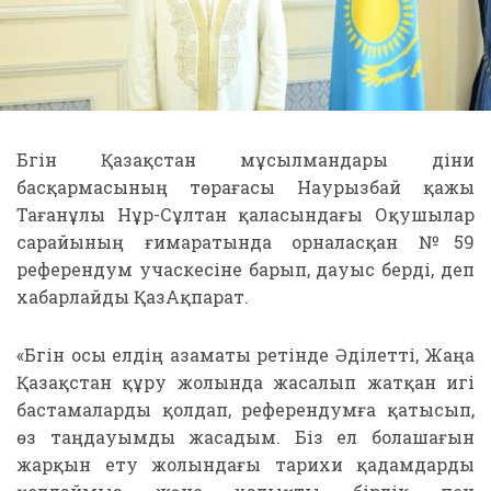
Бүгін Қазақстан мұсылмандары діни
басқармасының төрағасы Наурызбай қажы
Тағанұлы Нұр-Сұлтан қаласындағы Оқушылар
сарайының ғимаратында орналасқан №59
референдум учаскесіне барып, дауыс берді, деп
хабарлайды ҚазАқпарат.
«Бүгін осы елдің азаматы ретінде Әділетті, Жаңа
Қазақстан құру жолында жасалып жатқан игі
бастамаларды қолдап, референдумға қатысып,
өз таңдауымды жасадым. Біз ел болашағын
жарқын ету жолындағы тарихи қадамдарды