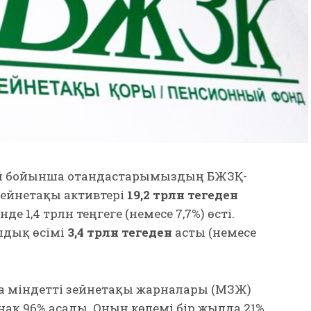
дай бойынша отандастарымыздың БЖЗҚ-
зейнетақы активтері
19,2 трлн теңгеден
де 1,4 трлн теңгеге (немесе 7,7%) өсті.
дық өсімі
3,4 трлн теңгеден
асты (немесе
 міндетті зейнетақы жарналары (МЗЖ)
ақ 96% асады. Оның көлемі бір жылда 21%