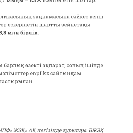
,7 мыңы — ЕЗЖ есептелетін шоттар.
бликасының заңнамасына сәйкес келіп
р ескерілетін шартты зейнетақы
3,8 млн бірлік
.
 барлық өзекті ақпарат, соның ішінде
әліметтер enpf.kz сайтындағы
ластырылған.
НПФ» ЖЗҚ» АҚ негізінде құрылды. БЖЗҚ