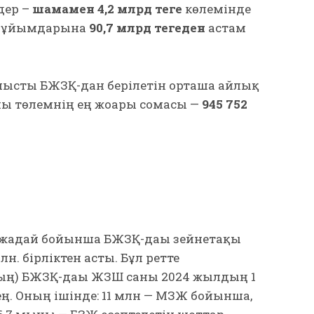
дер –
шамамен 4,2 млрд теңге
көлемінде
у ұйымдарына
90,7 млрд теңгеден
астам
нысты БЖЗҚ-дан берілетін орташа айлық
нғы төлемнің ең жоғарғы сомасы —
945 752
жағдай бойынша БЖЗҚ-дағы зейнетақы
. бірліктен асты. Бұл ретте
) БЖЗҚ-дағы ЖЗШ саны 2024 жылдың 1
ең. Оның ішінде: 11 млн — МЗЖ бойынша,