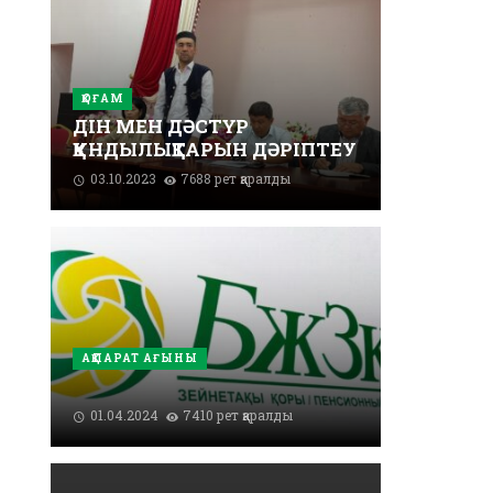
ҚОҒАМ
ДІН МЕН ДӘСТҮР
ҚҰНДЫЛЫҚТАРЫН ДӘРІПТЕУ
03.10.2023
7688 рет қаралды
АҚПАРАТ АҒЫНЫ
01.04.2024
7410 рет қаралды