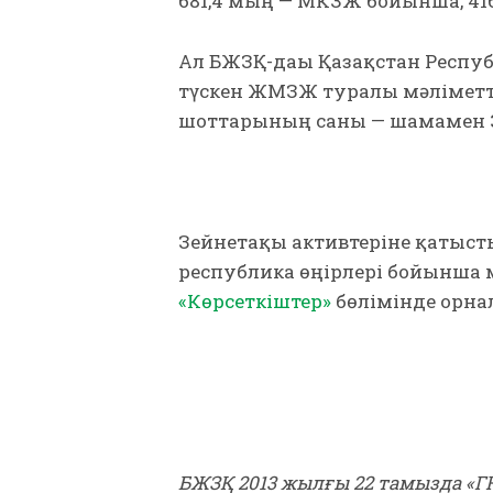
681,4 мың — МКЗЖ бойынша, 416
Ал БЖЗҚ-дағы Қазақстан Респу
түскен ЖМЗЖ туралы мәліметте
шоттарының саны — шамамен
Зейнетақы активтеріне қатысты
республика өңірлері бойынша м
«Көрсеткіштер»
бөлімінде орна
БЖЗҚ 2013 жылғы 22 тамызда «Г