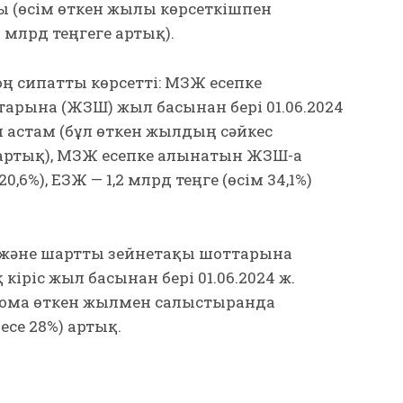
ы (өсім өткен жылғы көрсеткішпен
 млрд теңгеге артық).
ң сипатты көрсетті: МЗЖ есепке
арына (ЖЗШ) жыл басынан бері 01.06.2024
н астам (бұл өткен жылдың сәйкес
 артық), МЗЖ есепке алынатын ЖЗШ-ға
,6%), ЕЗЖ — 1,2 млрд теңге (өсім 34,1%)
әне шартты зейнетақы шоттарына
кіріс жыл басынан бері 01.06.2024 ж.
 сома өткен жылмен салыстырғанда
есе 28%) артық.