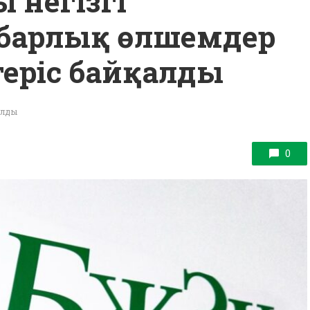
негізгі
: барлық өлшемдер
геріс байқалды
алды
0