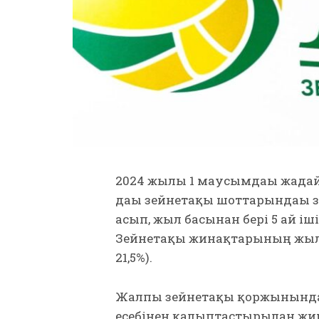
2024 жылғы 1 маусымдағы жағ
дағы зейнетақы шоттарындағы 
асып, жыл басынан бері 5 ай ішін
Зейнетақы жинақтарының жыл
21,5%).
Жалпы зейнетақы қоржынында
есебінен қалыптастырылған жин