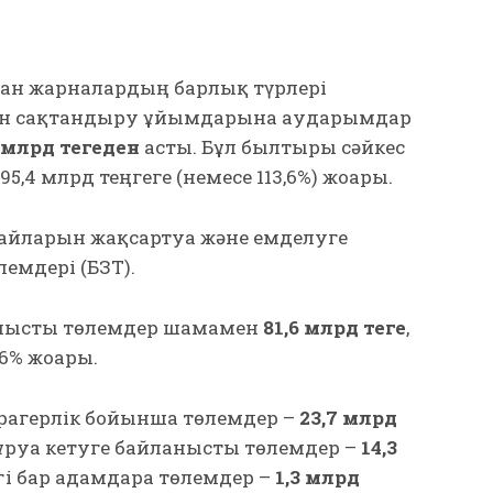
ан жарналардың барлық түрлері
мен сақтандыру ұйымдарына аударымдар
 млрд теңгеден
асты. Бұл былтырғы сәйкес
5,4 млрд теңгеге (немесе 113,6%) жоғары.
дайларын жақсартуға және емделуге
лемдері (БЗТ).
анысты төлемдер шамамен
81,6 млрд теңге
,
6% жоғары.
ұрагерлік бойынша төлемдер –
23,7 млрд
тұруға кетуге байланысты төлемдер –
14,3
гі бар адамдарға төлемдер –
1,3 млрд