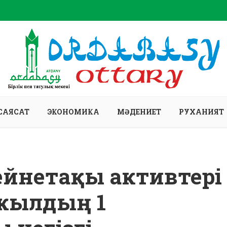
САЯСАТ
ЭКОНОМИКА
МӘДЕНИЕТ
РУХАНИЯТ
зейнетақы активтері
жылдың 1