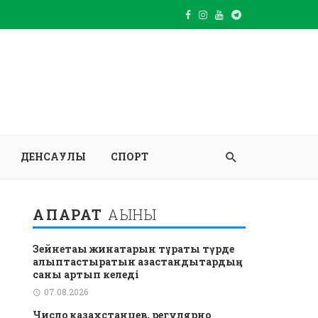
ДЕНСАУЛЫҚ
СПОРТ
АҚПАРАТ
АҒЫНЫ
Зейнетақы жинақтарын тұрақты түрде
қалыптастыратын қазақстандықтардың
саны артып келеді
07.08.2026
Число казахстанцев, регулярно