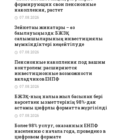
формирующих свои пенсионные
накопления, растет
07.08.2026
Зейнетақы жинақтары – өз
бақылауыңызда: БЖЗҚ
салымшыларының инвестициялық
мүмкіндіктері кеңейтілуде
07.08.2026
Пенсионные накопления под вашим
контролем: расширяются
инвестиционные возможности
вкладчиков ЕНПФ
07.08.2026
БЖЗҚ-ның халыққа жыл басынан бері
көрсеткен қызметтерінің 98%-дан
астамы цифрлық форматта жүргізілді
07.08.2026
Более 98% услуг, оказанных ЕНПФ
населению с начала года, проведено в
цифровом формате