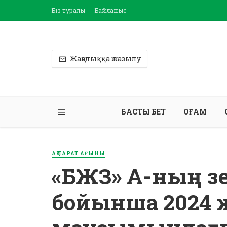
Біз туралы
Байланыс
Жаңалыққа жазылу
БАСТЫ БЕТ
ҚОҒАМ
АҚПАРАТ АҒЫНЫ
«БЖЗҚ» АҚ-ның 
бойынша 2024 