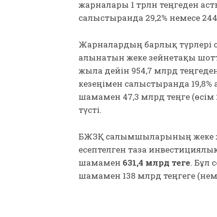
жарналары 1 трлн теңгеден аст
салыстырғанда 29,2% немесе 244
Жарналардың барлық түрлері о
алынатын жеке зейнетақы шотт
жылға дейін 954,7 млрд теңгеде
кезеңімен салыстырғанда 19,8%
шамамен 47,3 млрд теңге (өсім 20
түсті.
БЖЗҚ салымшыларының жеке ж
есептелген таза инвестициялық 
шамамен
631,4 млрд теңге
. Бұл
шамамен 138 млрд теңгеге (нем