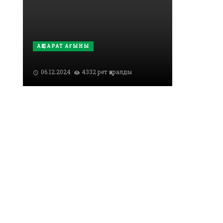
АҚПАРАТ АҒЫНЫ
06.12.2024
4332 рет қаралды