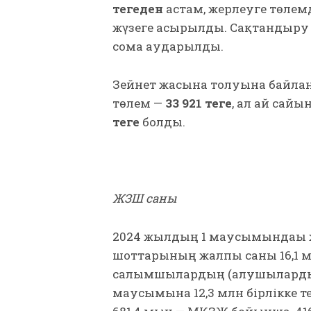
теңгеден
астам, жерлеуге төлем
жүзеге асырылды. Сақтандыр
сома аударылды.
Зейнет жасына толуына байла
төлем —
33 921 теңге
, ал ай сайы
теңге
болды.
ЖЗШ саны
2024 жылдың 1 маусымындағы 
шоттарының жалпы саны 16,1 млн
салымшылардың (алушылардың
маусымына 12,3 млн бірлікке т