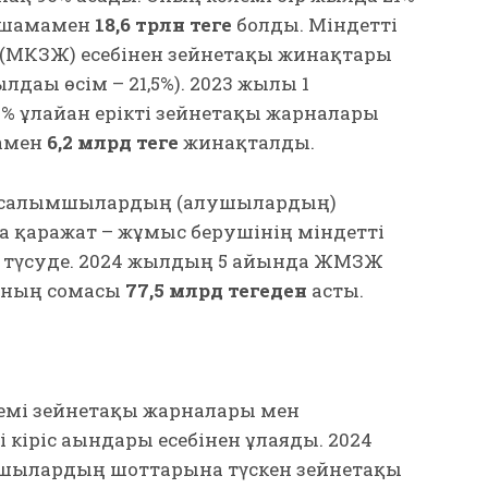
а шамамен
18,6 трлн теңге
болды. Міндетті
 (МКЗЖ) есебінен зейнетақы жинақтары
лдағы өсім – 21,5%). 2023 жылғы 1
 ұлғайған ерікті зейнетақы жарналары
амен
6,2 млрд теңге
жинақталды.
ап салымшылардың (алушылардың)
 қаражат – жұмыс берушінің міндетті
 түсуде. 2024 жылдың 5 айында ЖМЗЖ
ының сомасы
77,5 млрд теңгеден
асты.
мі зейнетақы жарналары мен
кіріс ағындары есебінен ұлғаяды. 2024
шылардың шоттарына түскен зейнетақы