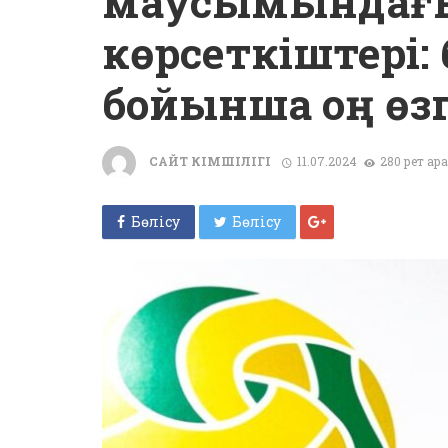
маусымындағы 
көрсеткіштері
бойынша оң өз
САЙТ ӘКІМШІЛІГІ
11.07.2024
280 рет қар
Бөлісу
Бөлісу