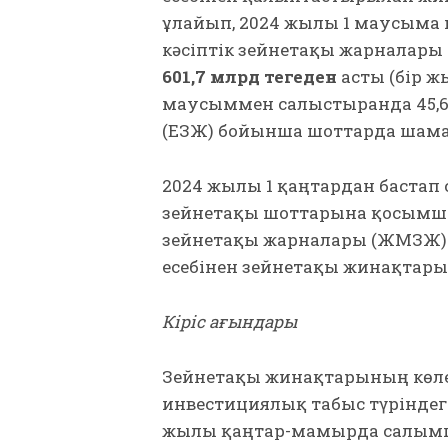
ұлғайып, 2024 жылғы 1 маусымғ
кәсіптік зейнетақы жарналары
601,7 млрд теңгеден
асты (бір жы
маусыммен салыстырғанда 45,6%
(ЕЗЖ) бойынша шоттарда шам
2024 жылғы 1 қаңтардан баст
зейнетақы шоттарына қосымша
зейнетақы жарналары (ЖМЗЖ)
есебінен зейнетақы жинақтар
Кіріс ағындары
Зейнетақы жинақтарының көле
инвестициялық табыс түріндегі 
жылғы қаңтар-мамырда салым