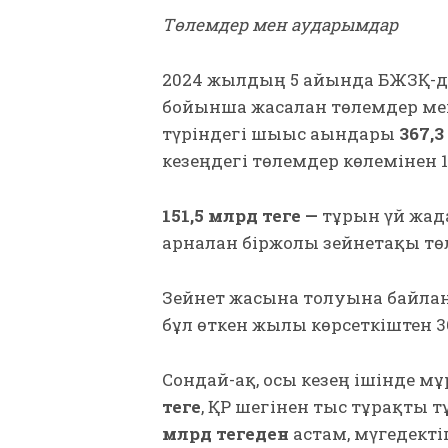
Төлемдер мен аударымдар
2024 жылдың 5 айында БЖЗҚ-д
бойынша жасалған төлемдер 
түріндегі шығыс ағындары
367,3
кезеңдегі төлемдер көлемінен 19
151,5 млрд теңге —
тұрғын үй жағ
арналған біржолғы зейнетақы тө
Зейнет жасына толуына байл
бұл өткен жылғы көрсеткіштен 3
Сондай-ақ, осы кезең ішінде м
теңге
, ҚР шегінен тыс тұрақты 
млрд теңгеден
астам, мүгедекті