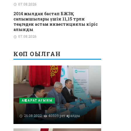
07.08.2026
2014 жылдан бастап БЖЗҚ
салымшылары үшін 11,15 трлн
теңгеден астам инвестициялық кіріс
алынды
07.08.2026
КӨП ОҚЫЛҒАН
АҚПАРАТ АҒЫНЫ
26.08.2022
40509 рет қаралды