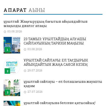
АҚПАРАТ
АҒЫНЫ
Құрылтай: Жаңғырудың бағытын айқындайтын
маңызды диалог алаңы
03.08.2026
23 ТАМЫЗ: ҚҰРЫЛТАЙДЫҢ АЛҒАШҚЫ
САЙЛАУЫНЫҢ ТАРИХИ МАҢЫЗЫ
03.08.2026
ҚҰРЫЛТАЙ САЙЛАУЫ: ЕЛ ТАҒДЫРЫН
АЙҚЫНДАЙТЫН ЖАҢА САЯСИ КЕЗЕҢ
29.07.2026
Құрылтай сайлауы – ел болашағына жауапты
қадам
27.07.2026
Құрылтай сайлауына белсене қатысайық!