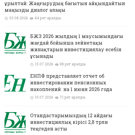
Құрылтай: Жаңғырудың бағытын айқындайтын
маңызды диалог алаңы
03.08.2026
44 рет қаралды
БЖЗҚ 2026 жылдың 1 маусымындағы
жағдай бойынша зейнетақы
жинақтарын инвестициялау есебін
ұсынады
15.07.2026
88 рет қаралды
ЕНПФ представляет отчет об
инвестировании пенсионных
накоплений на 1 июня 2026 года
15.07.2026
71 рет қаралды
Отандастарымыздың 12 айдағы
инвестициялық кірісі 2,8 трлн
теңгеден асты