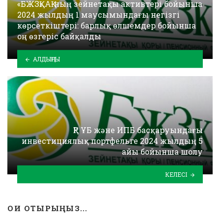
«БЖЗҚ» АҚ-ның зейнетақы активтері бойынша
2024 жылдың 1 маусымындағы негізгі
көрсеткіштері: барлық өлшемдер бойынша
оң өзгеріс байқалды
АЛДЫҢҒЫ
ҚР ҰБ және ИПБ басқаруындағы
инвестициялық портфельге 2024 жылдың 5
айы бойынша шолу
КЕЛЕСІ
ОҚИ ОТЫРЫҢЫЗ...