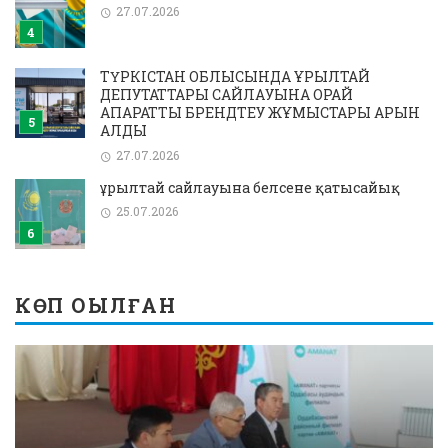
27.07.2026
ТҮРКІСТАН ОБЛЫСЫНДА ҚҰРЫЛТАЙ
ДЕПУТАТТАРЫ САЙЛАУЫНА ОРАЙ
АҚПАРАТТЫҚ БРЕНДТЕУ ЖҰМЫСТАРЫ ҚАРҚЫН
АЛДЫ
27.07.2026
Құрылтай сайлауына белсене қатысайық
25.07.2026
КӨП ОҚЫЛҒАН