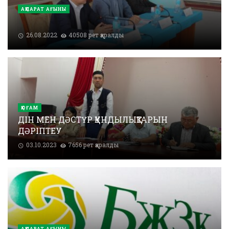
АҚПАРАТ АҒЫНЫ
26.08.2022
40508 рет қаралды
ҚОҒАМ
ДІН МЕН ДӘСТҮР ҚҰНДЫЛЫҚТАРЫН
ДӘРІПТЕУ
03.10.2023
7656 рет қаралды
АҚПАРАТ АҒЫНЫ