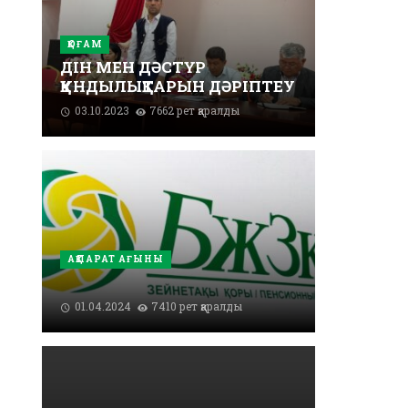
ҚОҒАМ
ДІН МЕН ДӘСТҮР
ҚҰНДЫЛЫҚТАРЫН ДӘРІПТЕУ
03.10.2023
7662 рет қаралды
АҚПАРАТ АҒЫНЫ
01.04.2024
7410 рет қаралды