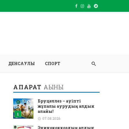
ДЕНСАУЛЫҚ
СПОРТ
АҚПАРАТ
АҒЫНЫ
Бруцеллез – қауіпті
жұқпалы аурудың алдын
алайық!
07.08.2026
Эхинококкоздың алдын