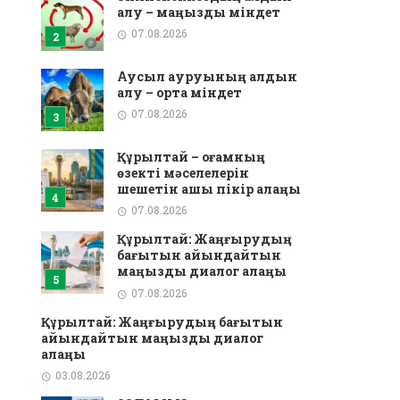
алу – маңызды міндет
07.08.2026
Аусыл ауруының алдын
алу – ортақ міндет
07.08.2026
Құрылтай – қоғамның
өзекті мәселелерін
шешетін ашық пікір алаңы
07.08.2026
Құрылтай: Жаңғырудың
бағытын айқындайтын
маңызды диалог алаңы
07.08.2026
Құрылтай: Жаңғырудың бағытын
айқындайтын маңызды диалог
алаңы
03.08.2026