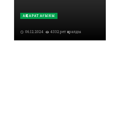
АҚПАРАТ АҒЫНЫ
06.12.2024
4332 рет қаралды