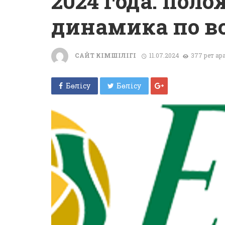
2024 года: пол
динамика по в
САЙТ ӘКІМШІЛІГІ
11.07.2024
377 рет қа
Бөлісу
Бөлісу