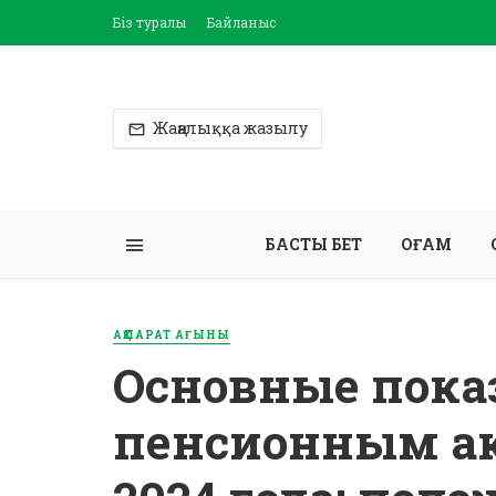
Біз туралы
Байланыс
Жаңалыққа жазылу
БАСТЫ БЕТ
ҚОҒАМ
АҚПАРАТ АҒЫНЫ
Основные пока
пенсионным ак