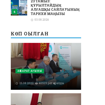
23 ТАМЫЗ:
ҚҰРЫЛТАЙДЫҢ
АЛҒАШҚЫ САЙЛАУЫНЫҢ
ТАРИХИ МАҢЫЗЫ
03.08.2026
КӨП ОҚЫЛҒАН
АҚПАРАТ АҒЫНЫ
26.08.2022
40509 рет қаралды