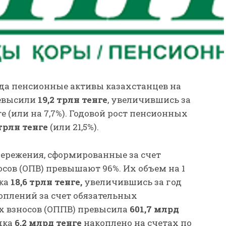
ода пенсионные активы казахстанцев на
ревысили
19,2 трлн тенге
, увеличившись за
ге (или на 7,7%). Годовой рост пенсионных
 трлн тенге
(или 21,5%).
бережения, сформированные за счет
сов (ОПВ) превышают 96%. Их объем на 1
дка
18,6 трлн тенге,
увеличившись за год
оплений за счет обязательных
 взносов (ОППВ) превысила
601,7 млрд
ядка
6,2 млрд тенге
накоплено на счетах по