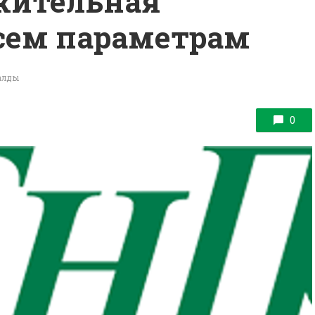
ожительная
сем параметрам
ралды
0