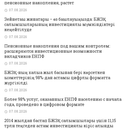
пенсионные накопления, растет
07.08.2026
Зейнетақы жинақтары – өз бақылауыңызда: БЖЗҚ
салымшыларының инвестициялық мүмкіндіктері
кеңейтілуде
07.08.2026
Пенсионные накопления под вашим контролем:
расширяются инвестиционные возможности
вкладчиков ЕНПФ
07.08.2026
БЖЗҚ-ның халыққа жыл басынан бері көрсеткен
қызметтерінің 98%-дан астамы цифрлық форматта
жүргізілді
07.08.2026
Более 98% услуг, оказанных ЕНПФ населению с начала
года, проведено в цифровом формате
07.08.2026
2014 жылдан бастап БЖЗҚ салымшылары үшін 11,15
трлн теңгеден астам инвестициялық кіріс алынды