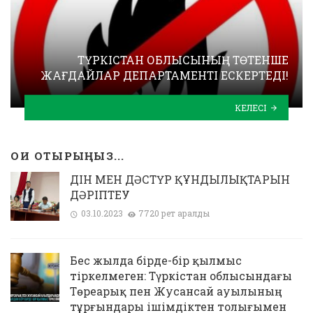
ТҮРКІСТАН ОБЛЫСЫНЫҢ ТӨТЕНШЕ
ЖАҒДАЙЛАР ДЕПАРТАМЕНТІ ЕСКЕРТЕДІ!
КЕЛЕСІ
ОҚИ ОТЫРЫҢЫЗ...
ДІН МЕН ДӘСТҮР ҚҰНДЫЛЫҚТАРЫН
ДӘРІПТЕУ
03.10.2023
7720 рет қаралды
Бес жылда бірде-бір қылмыс
тіркелмеген: Түркістан облысындағы
Төреарық пен Жусансай ауылының
тұрғындары ішімдіктен толығымен