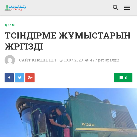
ҚОҒАМ
ТҮСІНДІРМЕ ЖҰМЫСТАРЫН
ЖҮРГІЗДІ
САЙТ ӘКІМШІЛІГІ
10.07.2023
477 рет қаралды
0