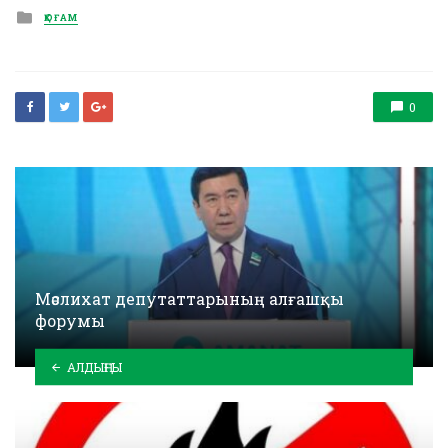
Posted
ҚОҒАМ
in
0
Мәслихат депутаттарының алғашқы
форумы
АЛДЫҢҒЫ