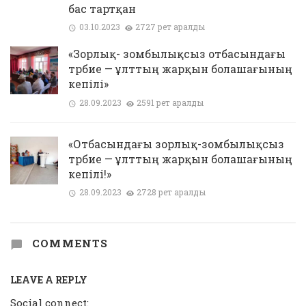
бас тартқан
03.10.2023
2727 рет қаралды
«Зорлық- зомбылықсыз отбасындағы
тәрбие — ұлттың жарқын болашағының
кепілі»
28.09.2023
2591 рет қаралды
«Отбасындағы зорлық-зомбылықсыз
тәрбие — ұлттың жарқын болашағының
кепілі!»
28.09.2023
2728 рет қаралды
COMMENTS
LEAVE A REPLY
Social connect: