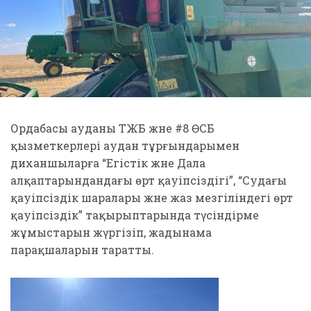
Ордабасы ауданы ТЖБ және #8 ӨСБ
қызметкерлері аудан тұрғындарымен
диханшыларға “Егістік және Дала
алқаптарындандағы өрт қауіпсіздігі”, “Судағы
қауіпсіздік шаралары және жаз мезгіліндегі өрт
қауіпсіздік” тақырыптарында түсіндірме
жұмыстарын жүргізіп, жадынама
парақшаларын таратты.