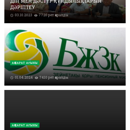
ДІН МЕН ДӘСТҮР ҚҰНДЫЛЫҚТАРЫН
ДӘРІПТЕУ
03.10.2023
7720 рет қаралды
АҚПАРАТ АҒЫНЫ
01.04.2024
7410 рет қаралды
АҚПАРАТ АҒЫНЫ