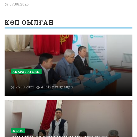
07.08.2026
КӨП ОҚЫЛҒАН
АҚПАРАТ АҒЫНЫ
26.08.2022
40512 рет қаралды
ҚОҒАМ