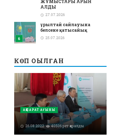
ЖҰМЫСТАРЫ ҚАРҚЫН
АЛДЫ
27.07.2026
Құрылтай сайлауына
белсене қатысайық
25.07.2026
КӨП ОҚЫЛҒАН
АҚПАРАТ АҒЫНЫ
26.08.2022
40506 рет қаралды