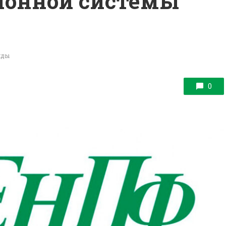
ионной системы
алды
0