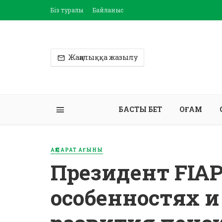
Біз туралы
Байланыс
Жаңалыққа жазылу
БАСТЫ БЕТ
ҚОҒАМ
АҚПАРАТ АҒЫНЫ
Президент FIAP
особенностях и