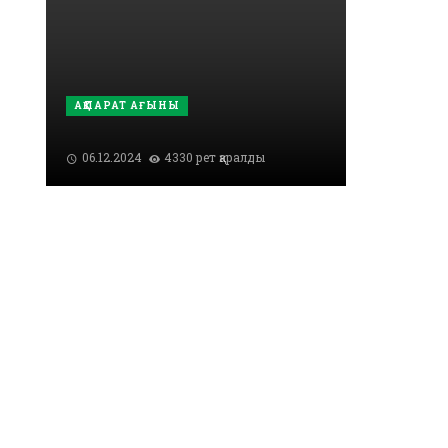
АҚПАРАТ АҒЫНЫ
06.12.2024
4330 рет қаралды