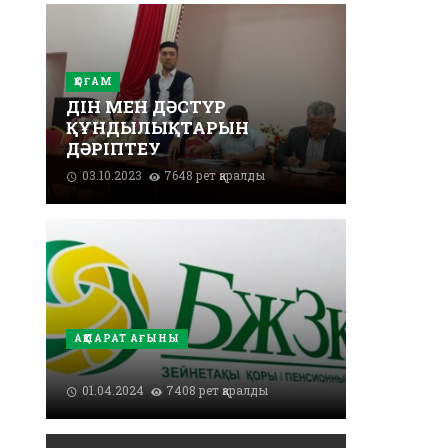
ҚОҒАМ
ДІН МЕН ДӘСТҮР
ҚҰНДЫЛЫҚТАРЫН
ДӘРІПТЕУ
03.10.2023
7648 рет қаралды
АҚПАРАТ АҒЫНЫ
01.04.2024
7408 рет қаралды