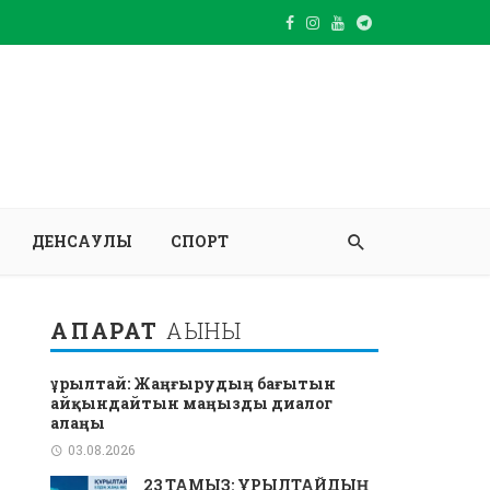
ДЕНСАУЛЫҚ
СПОРТ
АҚПАРАТ
АҒЫНЫ
Құрылтай: Жаңғырудың бағытын
айқындайтын маңызды диалог
алаңы
03.08.2026
23 ТАМЫЗ: ҚҰРЫЛТАЙДЫҢ