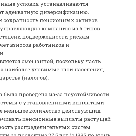
иные условия устанавливаются
ет адекватную диверсификацию,
и сохранность пенсионных активов
 управляющую компанию из 5 типов
степени подверженности рискам
чет взносов работников и
и
вляется смешанной, поскольку часть
а наиболее уязвимые слои населения,
арства (налогов).
 была проведена из-за неустойчивости
истемы с установленными выплатами
а все меньшее количество действующих
печивать пенсионные выплаты растущей
вость распределительных систем
 за последние 27,5 лет (с 1995 по июнь