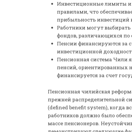
Инвестиционные лимиты и 
правилами, что обеспечива
прибыльность инвестиций 
Работники могут выбирать
фондов, различающихся по 
Пенсии финансируются за с
инвестиционной доходност
Пенсионная система Чили я
пенсий, ориентированных н
финансируется за счет госуд
Пенсионная чилийская реформа
прежней распределительной с
(defined benefit system), когд
работников должно было обес
массе пенсионеров. Неустойчи
демонстрируют следующие факты