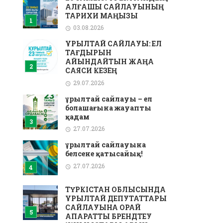
АЛҒАШҚЫ САЙЛАУЫНЫҢ
ТАРИХИ МАҢЫЗЫ
03.08.2026
ҚҰРЫЛТАЙ САЙЛАУЫ: ЕЛ
ТАҒДЫРЫН
АЙҚЫНДАЙТЫН ЖАҢА
САЯСИ КЕЗЕҢ
29.07.2026
Құрылтай сайлауы – ел
болашағына жауапты
қадам
27.07.2026
Құрылтай сайлауына
белсене қатысайық!
27.07.2026
ТҮРКІСТАН ОБЛЫСЫНДА
ҚҰРЫЛТАЙ ДЕПУТАТТАРЫ
САЙЛАУЫНА ОРАЙ
АҚПАРАТТЫҚ БРЕНДТЕУ