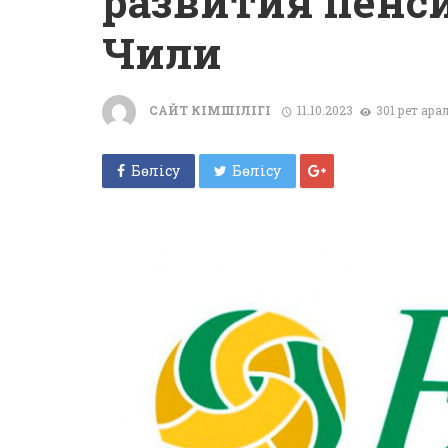
развития пенс
Чили
САЙТ ӘКІМШІЛІГІ
11.10.2023
301 рет қар
Бөлісу
Бөлісу