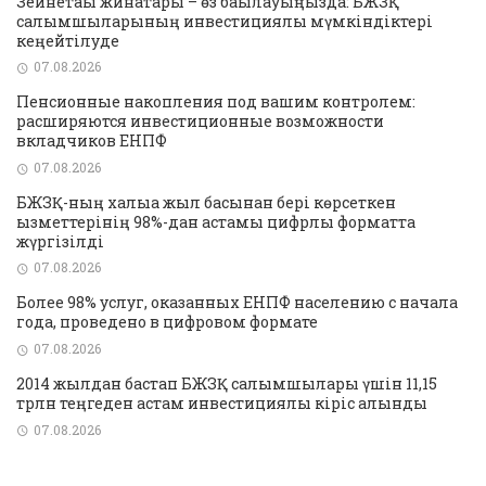
Зейнетақы жинақтары – өз бақылауыңызда: БЖЗҚ
салымшыларының инвестициялық мүмкіндіктері
кеңейтілуде
07.08.2026
Пенсионные накопления под вашим контролем:
расширяются инвестиционные возможности
вкладчиков ЕНПФ
07.08.2026
БЖЗҚ-ның халыққа жыл басынан бері көрсеткен
қызметтерінің 98%-дан астамы цифрлық форматта
жүргізілді
07.08.2026
Более 98% услуг, оказанных ЕНПФ населению с начала
года, проведено в цифровом формате
07.08.2026
2014 жылдан бастап БЖЗҚ салымшылары үшін 11,15
трлн теңгеден астам инвестициялық кіріс алынды
07.08.2026