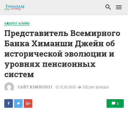
АҚПАРАТ АҒЫНЫ
Представитель Всемирного
Банка Химанши Джейн об
исторической эволюции и
уровнях пенсионных
систем
САЙТ ӘКІМШІЛІГІ
11.10.2023
321 рет қаралды
0