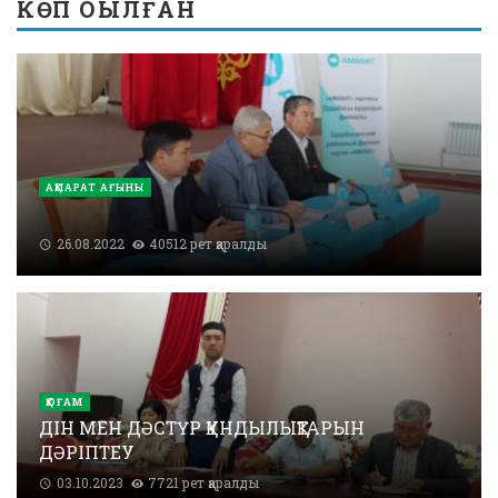
КӨП ОҚЫЛҒАН
АҚПАРАТ АҒЫНЫ
26.08.2022
40512 рет қаралды
ҚОҒАМ
ДІН МЕН ДӘСТҮР ҚҰНДЫЛЫҚТАРЫН
ДӘРІПТЕУ
03.10.2023
7721 рет қаралды