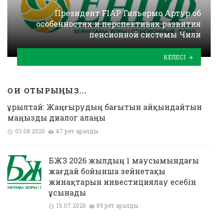
Президент FIAP Гильермо Артур об
особенностях и перспективах развития
пенсионной системы Чили
КЕЛЕСІ
ОҚИ ОТЫРЫҢЫЗ...
Құрылтай: Жаңғырудың бағытын айқындайтын
маңызды диалог алаңы
03.08.2026
47 рет қаралды
БЖЗҚ 2026 жылдың 1 маусымындағы
жағдай бойынша зейнетақы
жинақтарын инвестициялау есебін
ұсынады
15.07.2026
89 рет қаралды