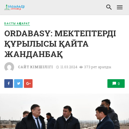
БАСТЫ АҚПАРАТ
ORDABASY: МЕКТЕПТЕРДІҢ
ҚҰРЫЛЫСЫ ҚАЙТА
ЖАНДАНБАҚ
САЙТ ӘКІМШІЛІГІ
11.03.2024
373 рет қаралды
0