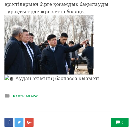
еріктілермен бірге қоғамдық бақылауды
тұрақты түрде жүргізетін болады.
Аудан әкімінің баспасөз қызметі
Posted
БАСТЫ АҚПАРАТ
in
0