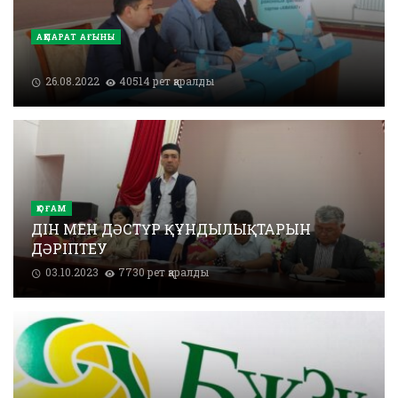
АҚПАРАТ АҒЫНЫ
26.08.2022
40514 рет қаралды
ҚОҒАМ
ДІН МЕН ДӘСТҮР ҚҰНДЫЛЫҚТАРЫН
ДӘРІПТЕУ
03.10.2023
7730 рет қаралды