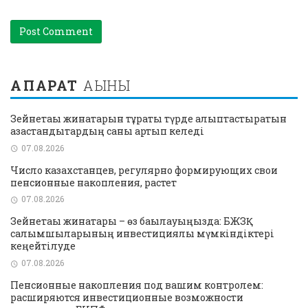
АҚПАРАТ
АҒЫНЫ
Зейнетақы жинақтарын тұрақты түрде қалыптастыратын
қазақстандықтардың саны артып келеді
07.08.2026
Число казахстанцев, регулярно формирующих свои
пенсионные накопления, растет
07.08.2026
Зейнетақы жинақтары – өз бақылауыңызда: БЖЗҚ
салымшыларының инвестициялық мүмкіндіктері
кеңейтілуде
07.08.2026
Пенсионные накопления под вашим контролем:
расширяются инвестиционные возможности