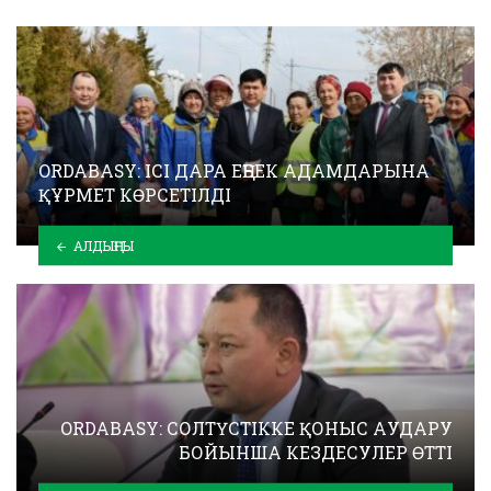
ORDABASY: ІСІ ДАРА ЕҢБЕК АДАМДАРЫНА
ҚҰРМЕТ КӨРСЕТІЛДІ
АЛДЫҢҒЫ
ORDABASY: СОЛТҮСТІККЕ ҚОНЫС АУДАРУ
БОЙЫНША КЕЗДЕСУЛЕР ӨТТІ