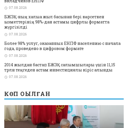
вкладчиков ЕНПФ
07.08.2026
БЖЗҚ-ның халыққа жыл басынан бері көрсеткен
қызметтерінің 98%-дан астамы цифрлық форматта
жүргізілді
07.08.2026
Более 98% услуг, оказанных ЕНПФ населению с начала
года, проведено в цифровом формате
07.08.2026
2014 жылдан бастап БЖЗҚ салымшылары үшін 11,15
трлн теңгеден астам инвестициялық кіріс алынды
07.08.2026
КӨП ОҚЫЛҒАН