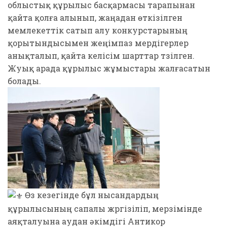
облыстық құрылыс басқармасы тарапынан
қайта қолға алынып, жаңадан өткізілген
мемлекеттік сатып алу конкурстарының
қорытындысымен жеңімпаз мердігерлер
анықталып, қайта келісім шарттар түзілген.
Жуық арада құрылыс жұмыстары жалғасатын
болады.
Өз кезегінде бұл нысандардың
құрылысының сапалы жүргізіліп, мерзімінде
аяқталуына аудан әкімдігі Антикор