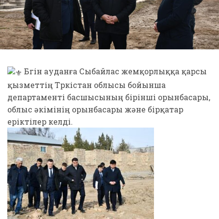
Бүгін ауданға Сыбайлас жемқорлыққа қарсы
қызметтің Түркістан облысы бойынша
департаменті басшысының бірінші орынбасары,
облыс әкімінің орынбасары және бірқатар
еріктілер келді.