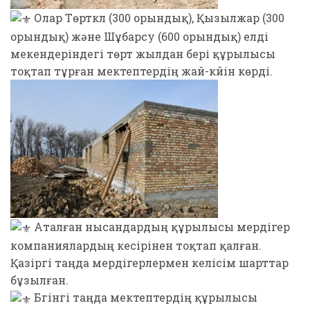
Олар Төрткүл (300 орындық), Қызылжар (300
орындық) және Шұбарсу (600 орындық) елді
мекендеріндегі төрт жылдан бері құрылысы
тоқтап тұрған мектептердің жай-күйін көрді.
Аталған нысандардың құрылысы мердігер
компаниялардың кесірінен тоқтап қалған.
Қазіргі таңда мердігерлермен келісім шарттар
бұзылған.
Бүгінгі таңда мектептердің құрылысы