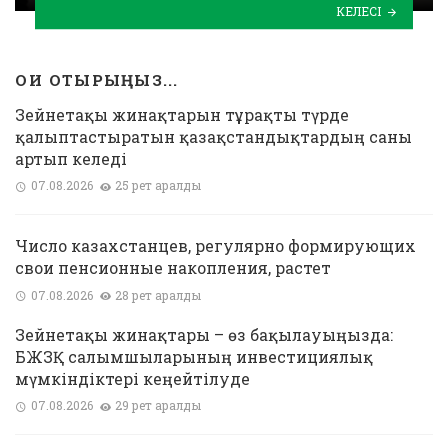
КЕЛЕСІ
ОҚИ ОТЫРЫҢЫЗ...
Зейнетақы жинақтарын тұрақты түрде
қалыптастыратын қазақстандықтардың саны
артып келеді
07.08.2026
25 рет қаралды
Число казахстанцев, регулярно формирующих
свои пенсионные накопления, растет
07.08.2026
28 рет қаралды
Зейнетақы жинақтары – өз бақылауыңызда:
БЖЗҚ салымшыларының инвестициялық
мүмкіндіктері кеңейтілуде
07.08.2026
29 рет қаралды