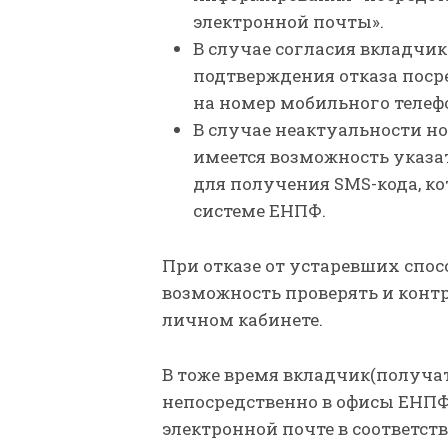
электронной почты».
В случае согласия вкладчи
подтверждения отказа поср
на номер мобильного телеф
В случае неактуальности н
имеется возможность указа
для получения SMS-кода, к
системе ЕНПФ.
При отказе от устаревших спо
возможность проверять и конт
личном кабинете.
В тоже время вкладчик(получат
непосредственно в офисы ЕНПФ
электронной почте в соответст