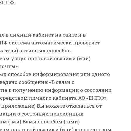
ЕНПФ.
е в личный кабинет на сайте и в
Ф система автоматически проверяет
чателя) активных способов
ом услуг почтовой связи» и (или)
почты».
х способов информирования или одного
едено сообщение: «В связи с
упа к получению информации о состоянии
средством личного кабинета АО «ЕНПФ»
е приложение) Вы можете отказаться от
мации о состоянии пенсионных
м (-ми) Вами способом (-ами)
ом почтовой связи» и (или) «посредством