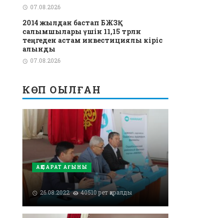
07.08.2026
2014 жылдан бастап БЖЗҚ
салымшылары үшін 11,15 трлн
теңгеден астам инвестициялық кіріс
алынды
07.08.2026
КӨП ОҚЫЛҒАН
АҚПАРАТ АҒЫНЫ
26.08.2022
40510 рет қаралды