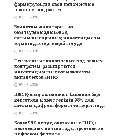
формирующих свои пенсионные
накопления, растет
07.08.2026
Зейнетақы жинақтары – өз
бақылауыңызда: БЖЗҚ
салымшыларының инвестициялық
мүмкіндіктері кеңейтілуде
07.08.2026
Пенсионные накопления под вашим
контролем: расширяются
инвестиционные возможности
вкладчиков ЕНПФ
07.08.2026
БЖЗҚ-ның халыққа жыл басынан бері
көрсеткен қызметтерінің 98%-дан
астамы цифрлық форматта жүргізілді
07.08.2026
Более 98% услуг, оказанных ЕНПФ
населению с начала года, проведено в
цифровом формате