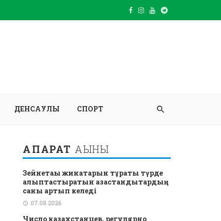
ДЕНСАУЛЫҚ
СПОРТ
АҚПАРАТ
АҒЫНЫ
Зейнетақы жинақтарын тұрақты түрде
қалыптастыратын қазақстандықтардың
саны артып келеді
07.08.2026
Число казахстанцев, регулярно