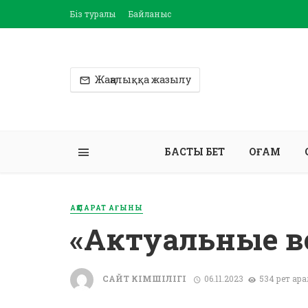
Біз туралы
Байланыс
Жаңалыққа жазылу
БАСТЫ БЕТ
ҚОҒАМ
АҚПАРАТ АҒЫНЫ
«Актуальные в
САЙТ ӘКІМШІЛІГІ
06.11.2023
534 рет қар