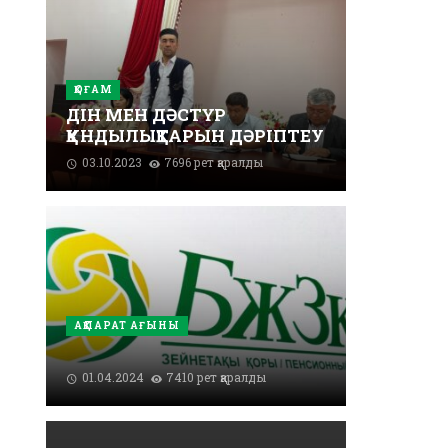
ҚОҒАМ
ДІН МЕН ДӘСТҮР
ҚҰНДЫЛЫҚТАРЫН ДӘРІПТЕУ
03.10.2023
7696 рет қаралды
АҚПАРАТ АҒЫНЫ
01.04.2024
7410 рет қаралды