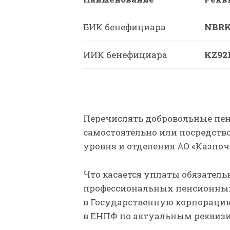
БИК бенефициара
NBR
ИИК бенефициара
KZ92
Перечислять добровольные пе
самостоятельно или посредство
уровня и отделения АО «Казпоч
Что касается уплаты обязател
профессиональных пенсионных 
в Государственную корпорацию,
в ЕНПФ по актуальным реквиз