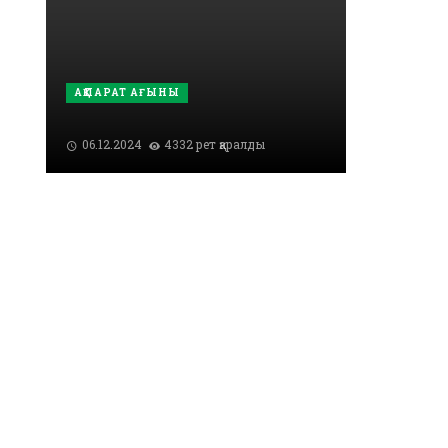
АҚПАРАТ АҒЫНЫ
06.12.2024
4332 рет қаралды