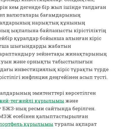
ін кем дегенде бір жыл ішінде талдаған
етел валюталары бағамдарының
ралдарының нарықтық құнының
яның ықпалына байланысты кірістіліктің
ейбір құралдар бойынша алынған кіріс
ытша шығындарды жабатын
ртараптандыру зейнетақы жинақтарының
талуын және орнықты табыстылығын
лдағы инвестициялық кіріс тұрақты түрде
рістілігі инфляция деңгейінен асып түсті.
алдарының эмитенттері көрсетілген
жей-тегжейлі құрылымы
және
БЖЗҚ-ның ресми сайтында берілген.
ЖМЗЖ есебінен қалыптастырылған
портфель құрылымы
туралы ақпарат