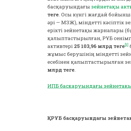
басқаруындағы
зейнетақы акт
теңге
. Осы күнгі жағдай бойынш
әрі — МЗЖ), міндетті кәсіптік 
ерікті зейнетақы жарналары (бұ
қалыптастырылған, ҚРҰБ сенім
[1]
активтері
25 103,96 млрд теңге
жұмыс берушінің міндетті зей
есебінен қалыптастырылған зе
млрд
теңге
.
ИПБ басқаруындағы зейнетақы
ҚРҰБ басқаруындағы зейнетақ