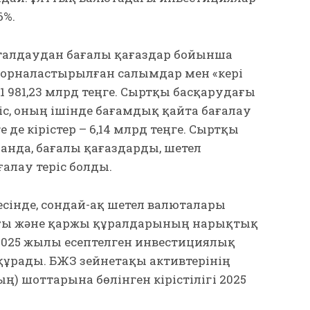
6%.
талдаудан бағалы қағаздар бойынша
е орналастырылған салымдар мен «кері
 981,23 млрд теңге. Сыртқы басқарудағы
с, оның ішінде бағамдық қайта бағалау
ге де кірістер – 6,14 млрд теңге. Сыртқы
анда, бағалы қағаздарды, шетел
алау теріс болды.
інде, сондай-ақ шетел валюталары
ы және қаржы құралдарының нарықтық
2025 жылы есептелген инвестициялық
і құрады. БЖЗҚ зейнетақы активтерінің
шоттарына бөлінген кірістілігі 2025