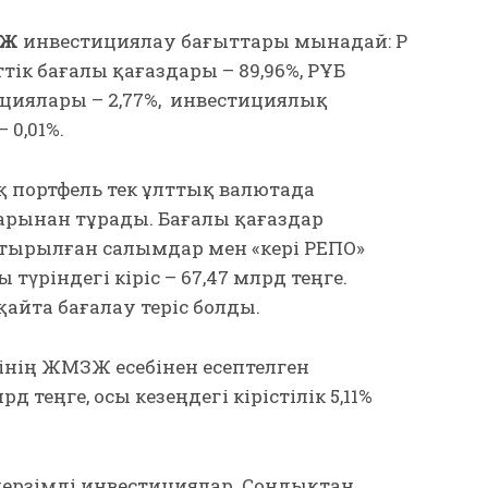
ЗЖ
инвестициялау бағыттары мынадай: ҚР
ік бағалы қағаздары – 89,96%, ҚРҰБ
рациялары – 2,77%, инвестициялық
0,01%.
 портфель тек ұлттық валютада
рынан тұрады. Бағалы қағаздар
тырылған салымдар мен «кері РЕПО»
үріндегі кіріс – 67,47 млрд теңге.
айта бағалау теріс болды.
інің ЖМЗЖ есебінен есептелген
д теңге, осы кезеңдегі кірістілік 5,11%
ерзімді инвестициялар. Сондықтан,