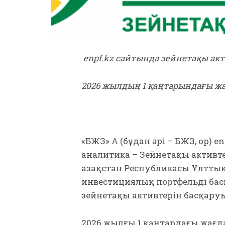
enpf.kz сайтында зейнетақы ак
2026 жылдың 1 қаңтарындағы ж
«БЖЗҚ» АҚ (бұдан әрі – БЖЗҚ, Қор
аналитика – Зейнетақы активт
Қазақстан Республикасы Ұлттық 
инвестициялық портфельді бас
зейнетақы активтерін басқару
2026 жылғы 1 қаңтардағы жағд