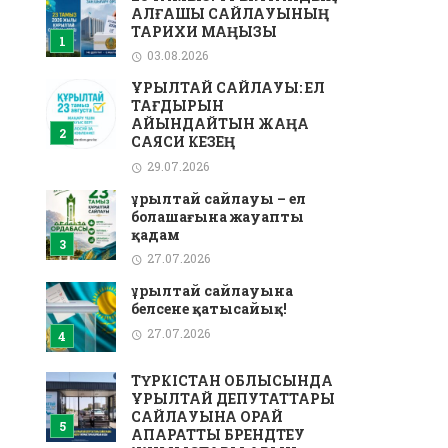
АЛҒАШҚЫ САЙЛАУЫНЫҢ
ТАРИХИ МАҢЫЗЫ
03.08.2026
ҚҰРЫЛТАЙ САЙЛАУЫ: ЕЛ
ТАҒДЫРЫН
АЙҚЫНДАЙТЫН ЖАҢА
САЯСИ КЕЗЕҢ
29.07.2026
Құрылтай сайлауы – ел
болашағына жауапты
қадам
27.07.2026
Құрылтай сайлауына
белсене қатысайық!
27.07.2026
ТҮРКІСТАН ОБЛЫСЫНДА
ҚҰРЫЛТАЙ ДЕПУТАТТАРЫ
САЙЛАУЫНА ОРАЙ
АҚПАРАТТЫҚ БРЕНДТЕУ