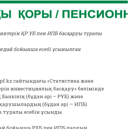
тивтерін ҚР ҰБ пен ИПБ басқаруы туралы
ағдай бойынша есебі ұсынылған
) enpf.kz сайтындағы «Статистика және
ерін инвестициялық басқару» бөлімінде
Банкінің (бұдан әрі – ҚРҰБ) және
қарушылардың (бұдан әрі — ИПБ)
ы туралы есебін ұсынды.
ай бойынша ҚРҰБ пен ИПБ-лардың