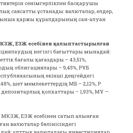
ктивтерін сенімгерлікпен басқарушы
лық саясатты ұстанады: валюталар, елдер,
ойынша қаржы құралдарының сан-алуан
КЗЖ, ЕЗЖ есебінен қалыптастырылған
циялаудың негізгі бағыттары мынадай:
еттік бағалы қағаздары – 43,51%,
дың облигациялары – 9,45%, ҚРҰБ
 Республикасының екінші деңгейдегі
8%, шет мемлекеттердің МБҚ – 2,12%, ҚР
депозитарлық қолхаттары – 1,93%, МҚҰ —
 МКЗЖ, ЕЗЖ есебінен сатып алынған
ан валюталар бөлінісіндегі
дай: ұлттық валютадағы инвестициялар