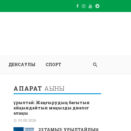
ДЕНСАУЛЫҚ
СПОРТ
АҚПАРАТ
АҒЫНЫ
Құрылтай: Жаңғырудың бағытын
айқындайтын маңызды диалог
алаңы
03.08.2026
23 ТАМЫЗ: ҚҰРЫЛТАЙДЫҢ