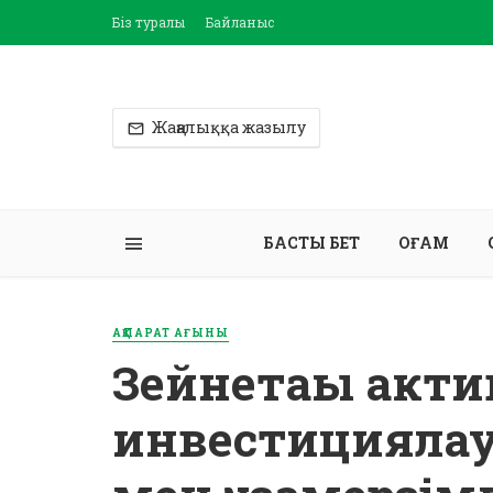
Біз туралы
Байланыс
Жаңалыққа жазылу
БАСТЫ БЕТ
ҚОҒАМ
АҚПАРАТ АҒЫНЫ
Зейнетақы акти
инвестициялау