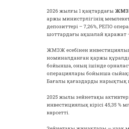
2026 жылғы 1 қаңтардағы
ЖМ
Қаржы министрлігінің мемлекетт
депозиттері – 7,26%, РЕПО опе
шоттардағы ақшалай қаражат — 
ЖМЗЖ есебінен инвестициялық
номиналданған қаржы құралда
бойынша, оның ішінде орналас
операциялары бойынша сыйақы т
Бағалы қағаздарды нарықтық қ
2025 жылы зейнетақы активтер
инвестициялық кірісі 45,35 % млр
көрсетті.
Зейнетақы жинақтары — ұзақ м