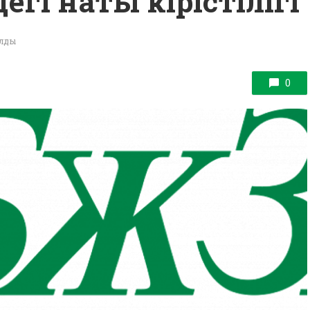
егі нақты кірістілігі
алды
0