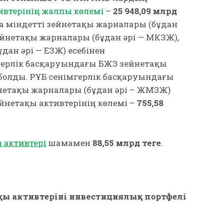
ивтерінің жалпы көлемі
–
25 948,09 млрд
а міндетті зейнетақы жарналары (бұдан
зейнетақы жарналары (бұдан әрі — МКЗЖ),
дан әрі — ЕЗЖ) есебінен
герлік басқаруындағы БЖЗҚ зейнетақы
болды. ҚРҰБ сенімгерлік басқаруындағы
нетақы жарналары (бұдан әрі – ЖМЗЖ)
йнетақы активтерінің көлемі –
755,58
 активтері
шамамен
88,55 млрд теңге
.
ы активтерінің инвестициялық портфелі