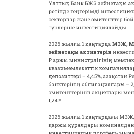
Ұлттық Банк БЖЗҚ зейнетақы а
ретінде теңгерімді инвестиция
секторлар және эмитенттер б
түрлеріне инвестициялайды.
2026 жылғы 1 қаңтарда
МЗЖ, М
зейнетақы активтерін
инвести
ҚР Қаржы министрлігінің мемлек
квазимемлекеттік компаниялар
депозиттері – 4,45%, Қазақстан
банктерінің облигациялары – 2,4
эмитенттерінің акциялары мен 
1,24%.
2026 жылғы 1 қаңтардағы МЗЖ,
қаржы құралдары номиналданғ
инвестициялық портфель мына