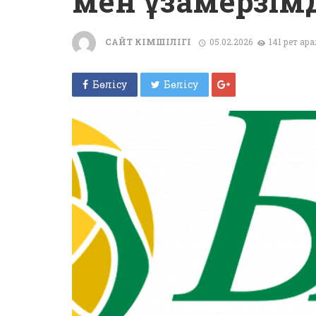
мен ұзақмерзімд
САЙТ ӘКІМШІЛІГІ
05.02.2026
141 рет қар
Бөлісу
Бөлісу