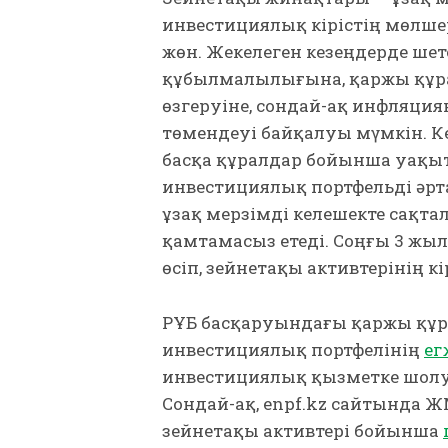
инвестициялық кірістің мөлшер
жөн. Жекелеген кезеңдерде ш
құбылмалылығына, қаржы құ
өзгеруіне, сондай-ақ инфляци
төмендеуі байқалуы мүмкін. К
басқа құралдар бойынша уақ
инвестициялық портфельді ә
ұзақ мерзімді келешекте сақ
қамтамасыз етеді. Соңғы 3 жы
өсіп, зейнетақы активтерінің кі
ҚРҰБ басқаруындағы қаржы құр
инвестициялық портфелінің
ег
инвестициялық қызметке шолу 
Сондай-ақ, enpf.kz сайтында 
зейнетақы активтері бойынша