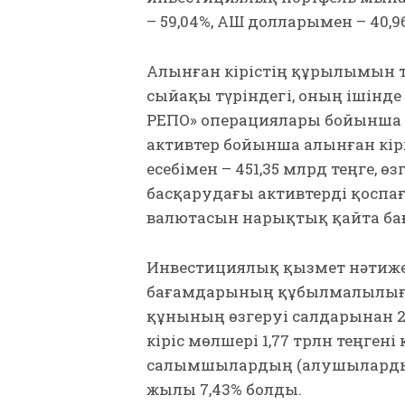
– 59,04%, АҚШ долларымен – 40,9
Алынған кірістің құрылымын 
сыйақы түріндегі, оның ішінд
РЕПО» операциялары бойынша 1
активтер бойынша алынған кірі
есебімен – 451,35 млрд теңге, өз
басқарудағы активтерді қоспағ
валютасын нарықтық қайта бағ
Инвестициялық қызмет нәтижес
бағамдарының құбылмалылығ
құнының өзгеруі салдарынан 
кіріс мөлшері 1,77 трлн теңген
салымшылардың (алушылардың) 
жылы 7,43% болды.