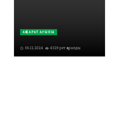
АҚПАРАТ АҒЫНЫ
06.12.2024
4329 рет қаралды