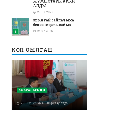
ЖҰМЫСТАРЫ ҚАРҚЫН
АЛДЫ
27.07.2026
Құрылтай сайлауына
белсене қатысайық
25.07.2026
КӨП ОҚЫЛҒАН
АҚПАРАТ АҒЫНЫ
26.08.2022
40506 рет қаралды