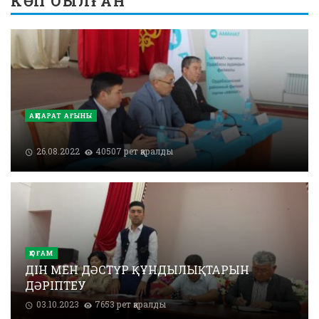
КӨП ОҚЫЛҒАН
АҚПАРАТ АҒЫНЫ
26.08.2022
40507 рет қаралды
ҚОҒАМ
ДІН МЕН ДӘСТҮР ҚҰНДЫЛЫҚТАРЫН
ДӘРІПТЕУ
03.10.2023
7653 рет қаралды