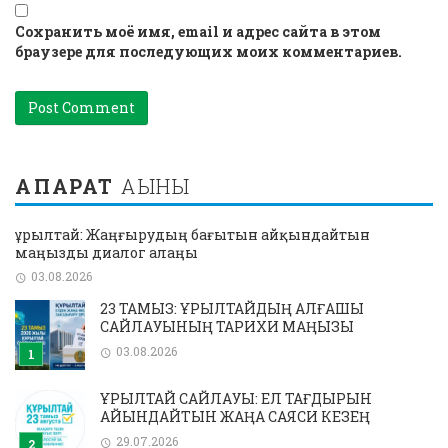
Сохранить моё имя, email и адрес сайта в этом
браузере для последующих моих комментариев.
АҚПАРАТ
АҒЫНЫ
Құрылтай: Жаңғырудың бағытын айқындайтын
маңызды диалог алаңы
03.08.2026
23 ТАМЫЗ: ҚҰРЫЛТАЙДЫҢ АЛҒАШҚЫ
САЙЛАУЫНЫҢ ТАРИХИ МАҢЫЗЫ
03.08.2026
ҚҰРЫЛТАЙ САЙЛАУЫ: ЕЛ ТАҒДЫРЫН
АЙҚЫНДАЙТЫН ЖАҢА САЯСИ КЕЗЕҢ
29.07.2026