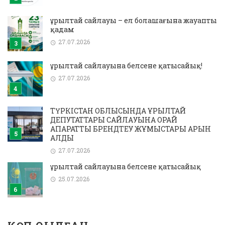
Құрылтай сайлауы – ел болашағына жауапты
қадам
27.07.2026
Құрылтай сайлауына белсене қатысайық!
27.07.2026
ТҮРКІСТАН ОБЛЫСЫНДА ҚҰРЫЛТАЙ
ДЕПУТАТТАРЫ САЙЛАУЫНА ОРАЙ
АҚПАРАТТЫҚ БРЕНДТЕУ ЖҰМЫСТАРЫ ҚАРҚЫН
АЛДЫ
27.07.2026
Құрылтай сайлауына белсене қатысайық
25.07.2026