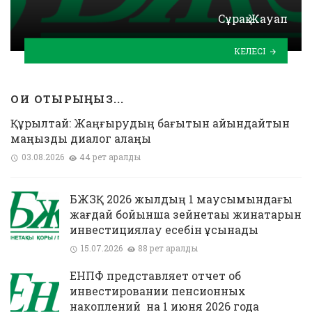
Сұрақ Жауап
КЕЛЕСІ
ОҚИ ОТЫРЫҢЫЗ...
Құрылтай: Жаңғырудың бағытын айқындайтын
маңызды диалог алаңы
03.08.2026
44 рет қаралды
БЖЗҚ 2026 жылдың 1 маусымындағы
жағдай бойынша зейнетақы жинақтарын
инвестициялау есебін ұсынады
15.07.2026
88 рет қаралды
ЕНПФ представляет отчет об
инвестировании пенсионных
накоплений на 1 июня 2026 года