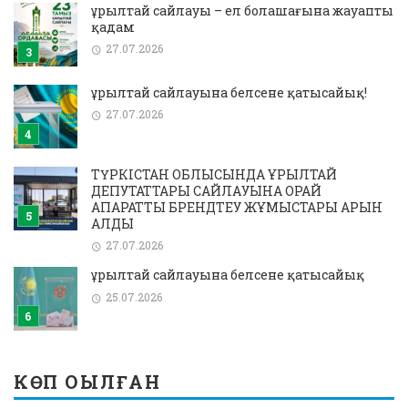
Құрылтай сайлауы – ел болашағына жауапты
қадам
27.07.2026
Құрылтай сайлауына белсене қатысайық!
27.07.2026
ТҮРКІСТАН ОБЛЫСЫНДА ҚҰРЫЛТАЙ
ДЕПУТАТТАРЫ САЙЛАУЫНА ОРАЙ
АҚПАРАТТЫҚ БРЕНДТЕУ ЖҰМЫСТАРЫ ҚАРҚЫН
АЛДЫ
27.07.2026
Құрылтай сайлауына белсене қатысайық
25.07.2026
КӨП ОҚЫЛҒАН