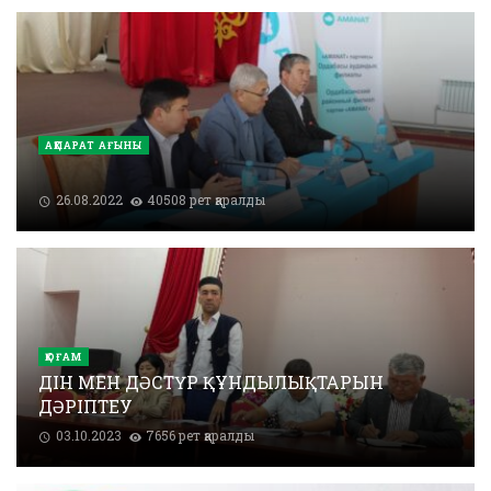
АҚПАРАТ АҒЫНЫ
26.08.2022
40508 рет қаралды
ҚОҒАМ
ДІН МЕН ДӘСТҮР ҚҰНДЫЛЫҚТАРЫН
ДӘРІПТЕУ
03.10.2023
7656 рет қаралды