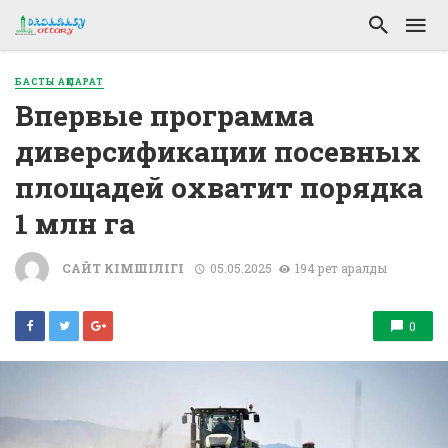
БАСТЫ АҚПАРАТ
Впервые программа
диверсификации посевных
площадей охватит порядка
1 млн га
САЙТ ӘКІМШІЛІГІ
05.05.2025
194 рет қаралды
0