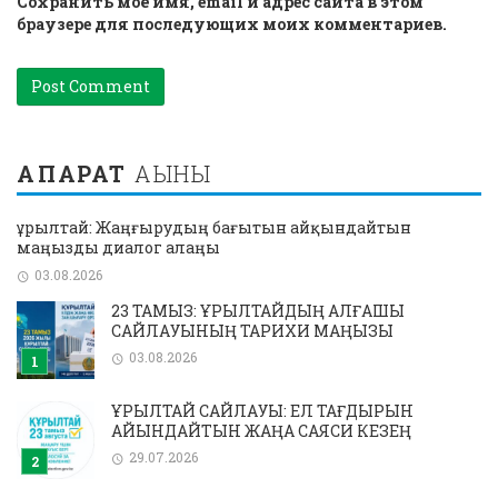
Сохранить моё имя, email и адрес сайта в этом
браузере для последующих моих комментариев.
АҚПАРАТ
АҒЫНЫ
Құрылтай: Жаңғырудың бағытын айқындайтын
маңызды диалог алаңы
03.08.2026
23 ТАМЫЗ: ҚҰРЫЛТАЙДЫҢ АЛҒАШҚЫ
САЙЛАУЫНЫҢ ТАРИХИ МАҢЫЗЫ
03.08.2026
ҚҰРЫЛТАЙ САЙЛАУЫ: ЕЛ ТАҒДЫРЫН
АЙҚЫНДАЙТЫН ЖАҢА САЯСИ КЕЗЕҢ
29.07.2026