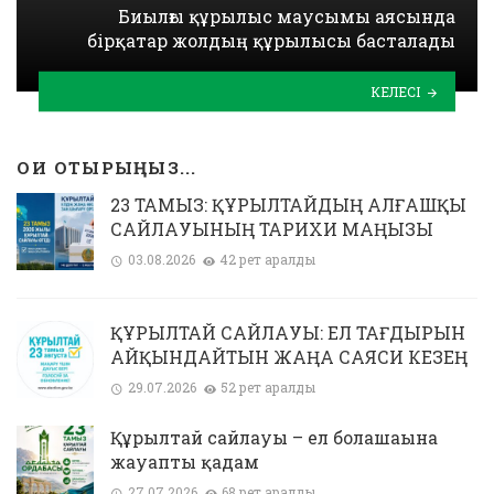
Биылғы құрылыс маусымы аясында
бірқатар жолдың құрылысы басталады
КЕЛЕСІ
ОҚИ ОТЫРЫҢЫЗ...
23 ТАМЫЗ: ҚҰРЫЛТАЙДЫҢ АЛҒАШҚЫ
САЙЛАУЫНЫҢ ТАРИХИ МАҢЫЗЫ
03.08.2026
42 рет қаралды
ҚҰРЫЛТАЙ САЙЛАУЫ: ЕЛ ТАҒДЫРЫН
АЙҚЫНДАЙТЫН ЖАҢА САЯСИ КЕЗЕҢ
29.07.2026
52 рет қаралды
Құрылтай сайлауы – ел болашағына
жауапты қадам
27.07.2026
68 рет қаралды