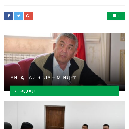
0
АНТҚА САЙ БОЛУ — МІНДЕТ
АЛДЫҢҒЫ