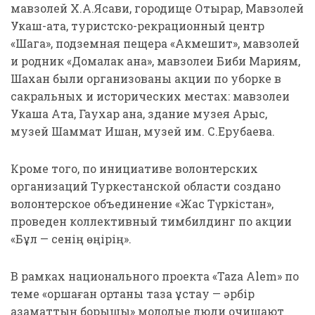
мавзолей Х.А.Ясави, городище Отырар, Мавзолей
Укаш-ата, туристско-рекрационный центр
«Шага», подземная пещера «Акмешит», мавзолей
и родник «Домалак ана», мавзолеи Биби Мариям,
Шахан были организованы акции по уборке в
сакральных и исторических местах: мавзолеи
Укаша Ата, Гаухар ана, здание музея Арыс,
музей Шаммат Ишан, музей им. С.Ерубаева.
Кроме того, по инициативе волонтерских
организаций Туркестанской области создано
волонтерское объединение «Жас Түркістан»,
проведен коллективный тимбилдинг по акции
«Бұл — сенің өңірің».
В рамках национального проекта «Taza Alem» по
теме «Қоршаған ортаны таза ұстау — әрбір
азаматтың борышы» молодые люди очищают