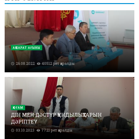
АҚПАРАТ АҒЫНЫ
26.08.2022
40512 рет қаралды
ҚОҒАМ
ДІН МЕН ДӘСТҮР ҚҰНДЫЛЫҚТАРЫН
ДӘРІПТЕУ
03.10.2023
7721 рет қаралды