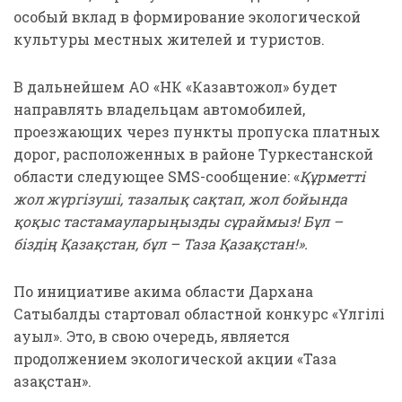
особый вклад в формирование экологической
культуры местных жителей и туристов.
В дальнейшем АО «НК «Казавтожол» будет
направлять владельцам автомобилей,
проезжающих через пункты пропуска платных
дорог, расположенных в районе Туркестанской
области следующее SMS-сообщение: «
Құрметті
жол жүргізуші, тазалық сақтап, жол бойында
қоқыс тастамауларыңызды сұраймыз! Бұл –
біздің Қазақстан, бұл – Таза Қазақстан!».
По инициативе акима области Дархана
Сатыбалды стартовал областной конкурс «Үлгілі
ауыл». Это, в свою очередь, является
продолжением экологической акции «Таза
Қазақстан».