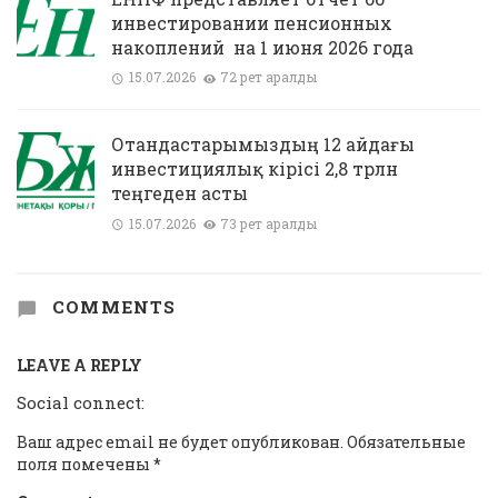
инвестировании пенсионных
накоплений на 1 июня 2026 года
15.07.2026
72 рет қаралды
Отандастарымыздың 12 айдағы
инвестициялық кірісі 2,8 трлн
теңгеден асты
15.07.2026
73 рет қаралды
COMMENTS
LEAVE A REPLY
Social connect:
Ваш адрес email не будет опубликован.
Обязательные
поля помечены
*