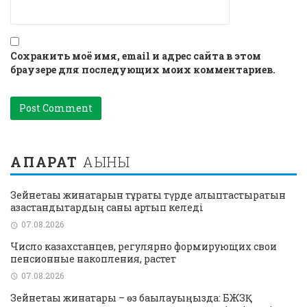
Сохранить моё имя, email и адрес сайта в этом
браузере для последующих моих комментариев.
АҚПАРАТ
АҒЫНЫ
Зейнетақы жинақтарын тұрақты түрде қалыптастыратын
қазақстандықтардың саны артып келеді
07.08.2026
Число казахстанцев, регулярно формирующих свои
пенсионные накопления, растет
07.08.2026
Зейнетақы жинақтары – өз бақылауыңызда: БЖЗҚ