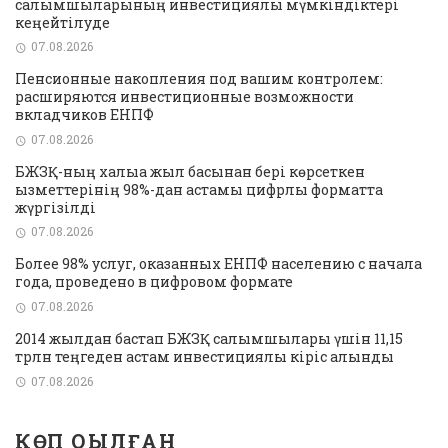
салымшыларының инвестициялық мүмкіндіктері
кеңейтілуде
07.08.2026
Пенсионные накопления под вашим контролем:
расширяются инвестиционные возможности
вкладчиков ЕНПФ
07.08.2026
БЖЗҚ-ның халыққа жыл басынан бері көрсеткен
қызметтерінің 98%-дан астамы цифрлық форматта
жүргізілді
07.08.2026
Более 98% услуг, оказанных ЕНПФ населению с начала
года, проведено в цифровом формате
07.08.2026
2014 жылдан бастап БЖЗҚ салымшылары үшін 11,15
трлн теңгеден астам инвестициялық кіріс алынды
07.08.2026
КӨП ОҚЫЛҒАН