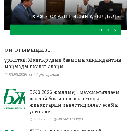
ҚАРЖЫ САРАПШЫСЫН ҚАБЫЛДАДЫ
КЕЛЕСІ
ОҚИ ОТЫРЫҢЫЗ...
Құрылтай: Жаңғырудың бағытын айқындайтын
маңызды диалог алаңы
03.08.2026
47 рет қаралды
БЖЗҚ 2026 жылдың 1 маусымындағы
жағдай бойынша зейнетақы
жинақтарын инвестициялау есебін
ұсынады
15.07.2026
89 рет қаралды
ЕНПФ представляет отчет об