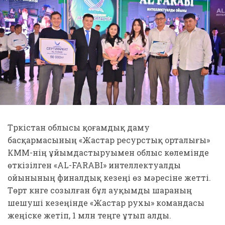
Түркістан облысы қоғамдық даму
басқармасының «Жастар ресурстық орталығы»
КММ-нің ұйымдастыруымен облыс көлемінде
өткізілген «AL-FARABI» интеллектуалды
ойынының финалдық кезеңі өз мәресіне жетті.
Төрт күнге созылған бұл ауқымды шараның
шешуші кезеңінде «Жастар рухы» командасы
жеңіске жетіп, 1 млн теңге ұтып алды.