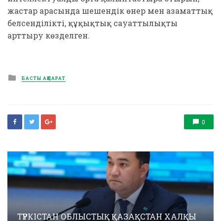
жастар арасында шешендік өнер мен азаматтық
белсенділікті, құқықтық сауаттылықты
арттыру көзделген.
Posted
БАСТЫ АҚПАРАТ
in
0
ТҮРКІСТАН ОБЛЫСТЫҚ ҚАЗАҚСТАН ХАЛҚЫ