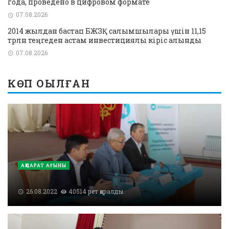
года, проведено в цифровом формате
07.08.2026
2014 жылдан бастап БЖЗҚ салымшылары үшін 11,15
трлн теңгеден астам инвестициялық кіріс алынды
07.08.2026
КӨП ОҚЫЛҒАН
АҚПАРАТ АҒЫНЫ
26.08.2022
40514 рет қаралды