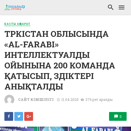
БАСТЫ АҚПАРАТ
ТҮРКІСТАН ОБЛЫСЫНДА
«AL-FARABI»
ИНТЕЛЛЕКТУАЛДЫ
ОЙЫНЫНА 200 КОМАНДА
ҚАТЫСЫП, ҮЗДІКТЕРІ
АНЫҚТАЛДЫ
САЙТ ӘКІМШІЛІГІ
11.04.2025
376 рет қаралды
0