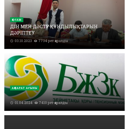
ҚОҒАМ
ДІН МЕН ДӘСТҮР ҚҰНДЫЛЫҚТАРЫН
ДӘРІПТЕУ
03.10.2023
7734 рет қаралды
АҚПАРАТ АҒЫНЫ
01.04.2024
7410 рет қаралды