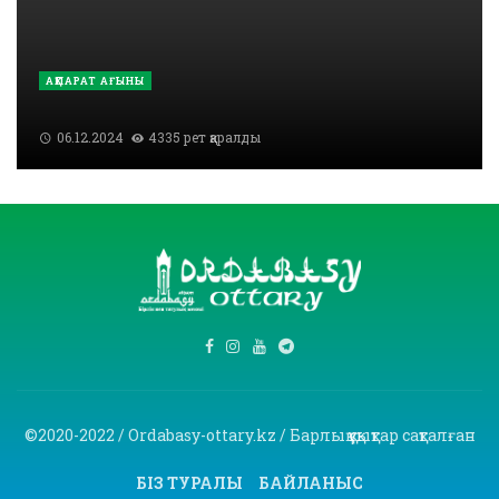
АҚПАРАТ АҒЫНЫ
06.12.2024
4335 рет қаралды
©2020-2022 / Ordabasy-ottary.kz / Барлық құқықтар сақталған
БІЗ ТУРАЛЫ
БАЙЛАНЫС