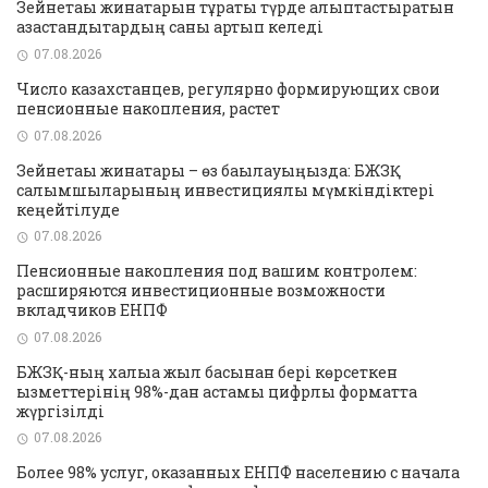
Зейнетақы жинақтарын тұрақты түрде қалыптастыратын
қазақстандықтардың саны артып келеді
07.08.2026
Число казахстанцев, регулярно формирующих свои
пенсионные накопления, растет
07.08.2026
Зейнетақы жинақтары – өз бақылауыңызда: БЖЗҚ
салымшыларының инвестициялық мүмкіндіктері
кеңейтілуде
07.08.2026
Пенсионные накопления под вашим контролем:
расширяются инвестиционные возможности
вкладчиков ЕНПФ
07.08.2026
БЖЗҚ-ның халыққа жыл басынан бері көрсеткен
қызметтерінің 98%-дан астамы цифрлық форматта
жүргізілді
07.08.2026
Более 98% услуг, оказанных ЕНПФ населению с начала