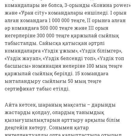
командалары ие болса, 3-орынды «Конина power»
және «Уран city» командалары еншіледі. I орын
алған командаға 1 000 000 теңге, II орынға алған
әр командаға 500 000 теңге және III орын
иегерлеріне 300 000 теңге қаржылай сыйлық
табысталды. Сайысқа қатысқан әртүрлі
командаларға «Үздік ұжым», «Үздік білімгер»,
«Үздік жауап», «Үздік белсенді топ», «Үздік топ
басшысы» номинация иелеріне 100 мың теңге
қаржылай сыйлық берілді. 15 командаға
ынталандыру сыйлығы 50 мың теңге
сертификат табыс етілді.
Айта кетсек, шараның мақсаты – дарынды
жастарды қолдау, олардың танымдық
қызығушылықтарын арттыру арқылы білім
деңгейін көтеру. Сонымен қатар
интеллектуалды орта қалыптастыра отырып,