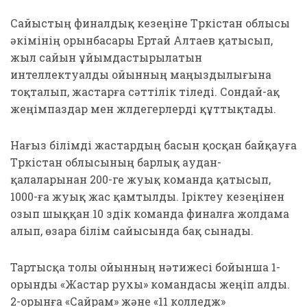
Сайыстың финалдық кезеңіне Түркістан облысы
әкімінің орынбасары Ертай Алтаев қатысып,
жыл сайын ұйымдастырылатын
интеллектуалды ойынның маңыздылығына
тоқталып, жастарға сәттілік тіледі. Сондай-ақ
жеңімпаздар мен жүлдегерлерді құттықтады.
Нағыз білімді жастардың басын қосқан байқауға
Түркістан облысының барлық аудан-
қалаларынан 200-ге жуық команда қатысып,
1000-ға жуық жас қамтылды. Іріктеу кезеңінен
озып шыққан 10 үздік команда финалға жолдама
алып, өзара білім сайысында бақ сынады.
Тартысқа толы ойынның нәтижесі бойынша 1-
орынды «Жастар рухы» командасы жеңіп алды.
2-орынға «Сайрам» және «11 колледж»