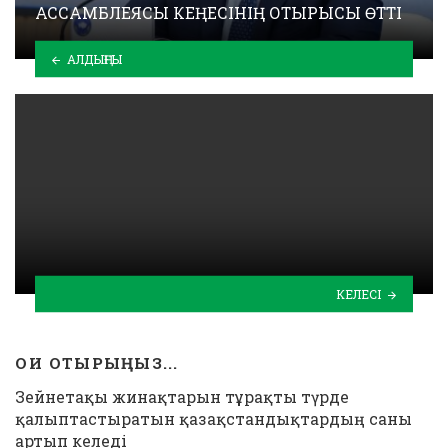
АССАМБЛЕЯСЫ КЕҢЕСІНІҢ ОТЫРЫСЫ ӨТТІ
АЛДЫҢҒЫ
КЕЛЕСІ
ОҚИ ОТЫРЫҢЫЗ...
Зейнетақы жинақтарын тұрақты түрде
қалыптастыратын қазақстандықтардың саны
артып келеді