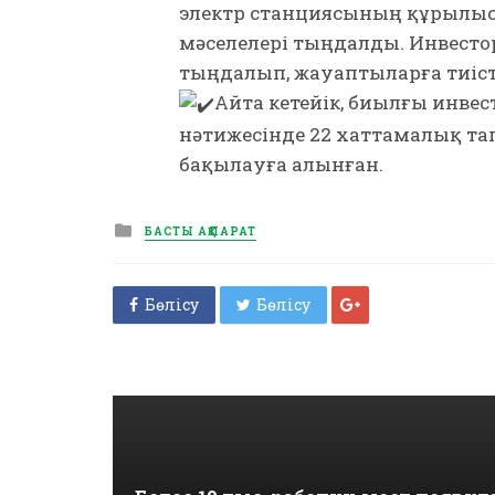
электр станциясының құрылысы
мәселелері тыңдалды. Инвестор
тыңдалып, жауаптыларға тиіст
Айта кетейік, биылғы инв
нәтижесінде 22 хаттамалық та
бақылауға алынған.
Posted
БАСТЫ АҚПАРАТ
in
Бөлісу
Бөлісу