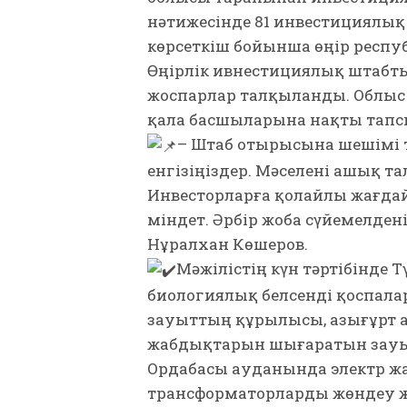
нәтижесінде 81 инвестициялық жо
көрсеткіш бойынша өңір респуб
Өңірлік ивнестициялық штабты
жоспарлар талқыланды. Облыс 
қала басшыларына нақты тапс
– Штаб отырысына шешімі
енгізіңіздер. Мәселені ашық 
Инвесторларға қолайлы жағда
міндет. Әрбір жоба сүйемелдені
Нұралхан Көшеров.
Мәжілістің күн тәртібінде
биологиялық белсенді қоспала
зауыттың құрылысы, Қазығұрт
жабдықтарын шығаратын зауы
Ордабасы ауданында электр ж
трансформаторларды жөндеу ж