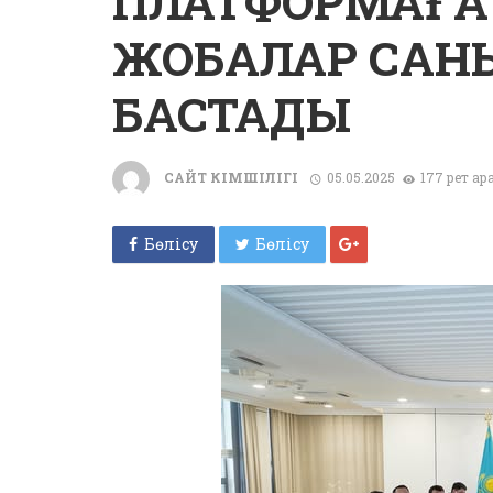
ПЛАТФОРМАҒА 
ЖОБАЛАР САН
БАСТАДЫ
САЙТ ӘКІМШІЛІГІ
05.05.2025
177 рет қа
Бөлісу
Бөлісу