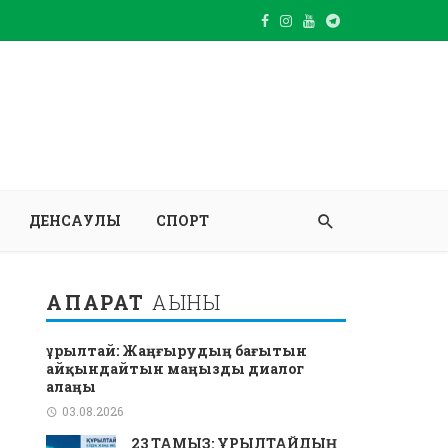
ДЕНСАУЛЫҚ
СПОРТ
АҚПАРАТ
АҒЫНЫ
Құрылтай: Жаңғырудың бағытын
айқындайтын маңызды диалог
алаңы
03.08.2026
23 ТАМЫЗ: ҚҰРЫЛТАЙДЫҢ