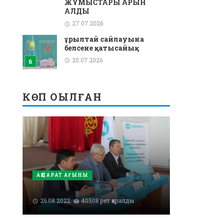
ЖҰМЫСТАРЫ ҚАРҚЫН
АЛДЫ
27.07.2026
Құрылтай сайлауына
белсене қатысайық
25.07.2026
КӨП ОҚЫЛҒАН
АҚПАРАТ АҒЫНЫ
26.08.2022
40508 рет қаралды