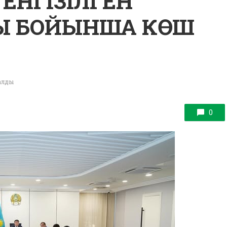
ЕНГІЗІЛГЕН
Ы БОЙЫНША КӨШ
ралды
0