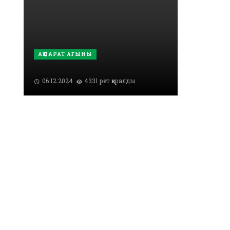
АҚПАРАТ АҒЫНЫ
06.12.2024
4331 рет қаралды