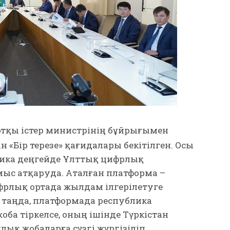
ртқы істер министрінің бұйрығымен
 «Бір терезе» қағидалары бекітілген. Осы
лика деңгейде Ұлттық цифрлық
ыс атқаруда. Аталған платформа –
рлық ортада жылдам ілгерілетуге
гі таңда, платформада республика
ба тіркелсе, оның ішінде Түркістан
қ жобаларға сүзгі жүргізіліп,