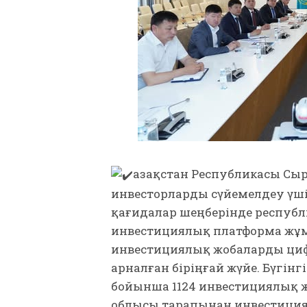
Қазақстан Республикасы Сы
инвесторларды сүйемелдеу үшін
қағидалар шеңберінде респуб
инвестициялық платформа жұм
инвестициялық жобаларды циф
арналған біріңғай жүйе. Бүгін
бойынша 1124 инвестициялық жо
облысы тарапынан инвестициялы