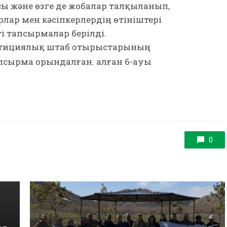
 және өзге де жобалар талқыланып,
лар мен кәсіпкерлердің өтініштері
і тапсырмалар берілді.
естициялық штаб отырыстарының
псырма орындалған. Қалған 6-ауы
0