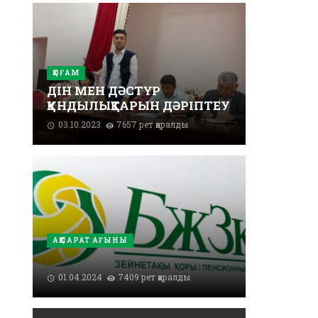
ҚОҒАМ
ДІН МЕН ДӘСТҮР
ҚҰНДЫЛЫҚТАРЫН ДӘРІПТЕУ
03.10.2023
7657 рет қаралды
АҚПАРАТ АҒЫНЫ
01.04.2024
7409 рет қаралды