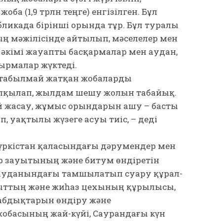
ба (1,9 трлн теңге) енгізілген. Бұл
ликада бірінші орында тұр. Бұл туралы
ң мәжілісінде айтылып, мәселелер мен
әкімі жауапты басқармалар мен аудан,
ырмалар жүктеді.
 табылмай жатқан жобаларды
талқылап, жылдам шешу жолын табайық.
й жасау, жұмыс орындарын ашу – басты
п, уақтылы жүзеге асуы тиіс, – деді
 Түркістан қаласындағы дәрумендер мен
р зауытының және битум өндіретін
 ауданындағы тамшылатып суару құрал-
ттың және жиһаз цехының құрылысы,
абдықтарын өндіру және
обасының жай-күйі, Саурандағы күн