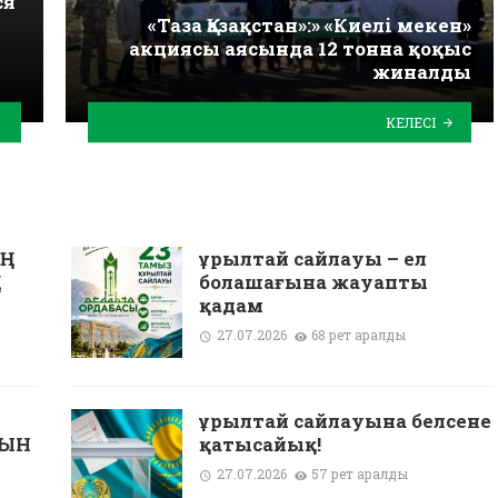
ся
«Таза Қазақстан»:» «Киелі мекен»
акциясы аясында 12 тонна қоқыс
жиналды
КЕЛЕСІ
ЫҢ
Құрылтай сайлауы – ел
Ң
болашағына жауапты
қадам
27.07.2026
68 рет қаралды
Құрылтай сайлауына белсене
ТЫН
қатысайық!
27.07.2026
57 рет қаралды