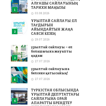
АЛҒАШҚЫ САЙЛАУЫНЫҢ
ТАРИХИ МАҢЫЗЫ
03.08.2026
ҚҰРЫЛТАЙ САЙЛАУЫ: ЕЛ
ТАҒДЫРЫН
АЙҚЫНДАЙТЫН ЖАҢА
САЯСИ КЕЗЕҢ
29.07.2026
Құрылтай сайлауы – ел
болашағына жауапты
қадам
27.07.2026
Құрылтай сайлауына
белсене қатысайық!
27.07.2026
ТҮРКІСТАН ОБЛЫСЫНДА
ҚҰРЫЛТАЙ ДЕПУТАТТАРЫ
САЙЛАУЫНА ОРАЙ
АҚПАРАТТЫҚ БРЕНДТЕУ