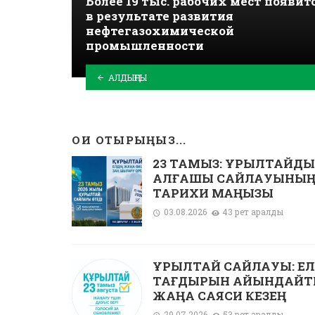
Более 19 тыс. рабочих мест появит
в результате развития
нефтегазохимической
промышленности
АЛДЫҢҒЫ
ОҚИ ОТЫРЫҢЫЗ...
23 ТАМЫЗ: ҚҰРЫЛТАЙД
АЛҒАШҚЫ САЙЛАУЫНЫ
ТАРИХИ МАҢЫЗЫ
03.08.2026
43 рет қаралды
ҚҰРЫЛТАЙ САЙЛАУЫ: ЕЛ
ТАҒДЫРЫН АЙҚЫНДАЙ
ЖАҢА САЯСИ КЕЗЕҢ
29.07.2026
53 рет қаралды