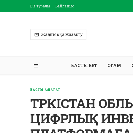
Біз туралы
Байланыс
Жаңалыққа жазылу
БАСТЫ БЕТ
ҚОҒАМ
БАСТЫ АҚПАРАТ
ТҮРКІСТАН ОБ
ЦИФРЛЫҚ ИНВ