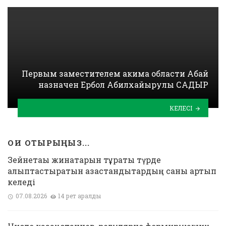
Первым заместителем акима области Абай
назначен Ербол Абилхайырулы САДЫР
КЕЛЕСІ
ОҚИ ОТЫРЫҢЫЗ...
Зейнетақы жинақтарын тұрақты түрде
қалыптастыратын қазақстандықтардың саны артып
келеді
07.08.2026
14 рет қаралды