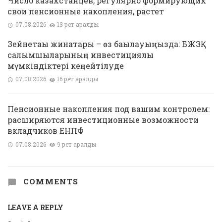
Число казахстанцев, регулярно формирующих
свои пенсионные накопления, растет
07.08.2026
13 рет қаралды
Зейнетақы жинақтары – өз бақылауыңызда: БЖЗҚ
салымшыларының инвестициялық
мүмкіндіктері кеңейтілуде
07.08.2026
16 рет қаралды
Пенсионные накопления под вашим контролем:
расширяются инвестиционные возможности
вкладчиков ЕНПФ
07.08.2026
9 рет қаралды
COMMENTS
LEAVE A REPLY