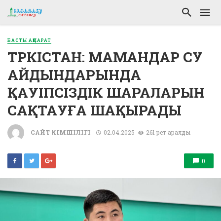
БАСТЫ АҚПАРАТ
ТҮРКІСТАН: МАМАНДАР СУ
АЙДЫНДАРЫНДА
ҚАУІПСІЗДІК ШАРАЛАРЫН
САҚТАУҒА ШАҚЫРАДЫ
САЙТ ӘКІМШІЛІГІ
02.04.2025
261 рет қаралды
0