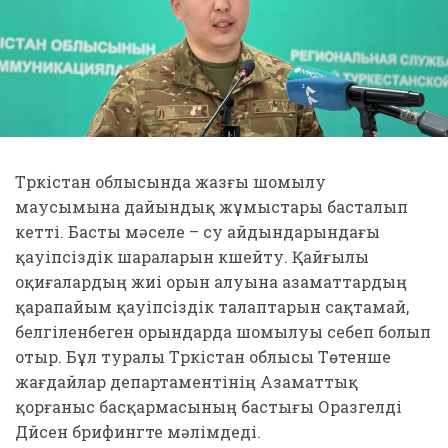
Түркістан облысында жазғы шомылу
маусымына дайындық жұмыстары басталып
кетті. Басты мәселе – су айдындарындағы
қауіпсіздік шараларын күшейту. Қайғылы
оқиғалардың жиі орын алуына азаматтардың
қарапайым қауіпсіздік талаптарын сақтамай,
белгіленбеген орындарда шомылуы себеп болып
отыр. Бұл туралы Түркістан облысы Төтенше
жағдайлар департаментінің Азаматтық
қорғаныс басқармасының бастығы Оразгелді
Дүйсен брифингте мәлімдеді.