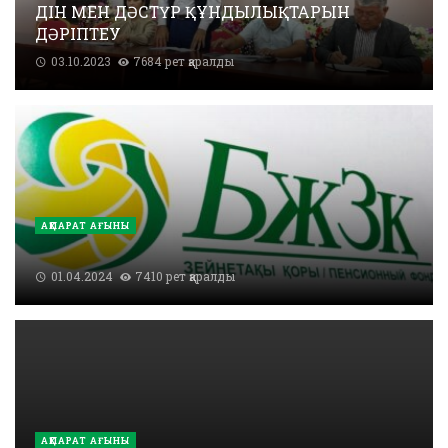
ДІН МЕН ДӘСТҮР ҚҰНДЫЛЫҚТАРЫН
ДӘРІПТЕУ
03.10.2023
7684 рет қаралды
АҚПАРАТ АҒЫНЫ
01.04.2024
7410 рет қаралды
АҚПАРАТ АҒЫНЫ