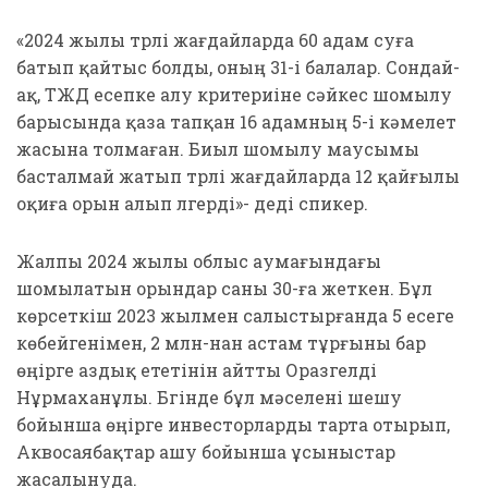
«2024 жылы түрлі жағдайларда 60 адам суға
батып қайтыс болды, оның 31-і балалар. Сондай-
ақ, ТЖД есепке алу критериіне сәйкес шомылу
барысында қаза тапқан 16 адамның 5-і кәмелет
жасына толмаған. Биыл шомылу маусымы
басталмай жатып түрлі жағдайларда 12 қайғылы
оқиға орын алып үлгерді»- деді спикер.
Жалпы 2024 жылы облыс аумағындағы
шомылатын орындар саны 30-ға жеткен. Бұл
көрсеткіш 2023 жылмен салыстырғанда 5 есеге
көбейгенімен, 2 млн-нан астам тұрғыны бар
өңірге аздық ететінін айтты Оразгелді
Нұрмаханұлы. Бүгінде бұл мәселені шешу
бойынша өңірге инвесторларды тарта отырып,
Аквосаябақтар ашу бойынша ұсыныстар
жасалынуда.