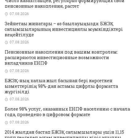
Число казахстанцев, регулярно формирующих свои
пенсионные накопления, растет
07.08.2026
Зейнетақы жинақтары – өз бақылауыңызда: БЖЗҚ
салымшыларының инвестициялық мүмкіндіктері
кеңейтілуде
07.08.2026
Пенсионные накопления под вашим контролем:
расширяются инвестиционные возможности
вкладчиков ЕНПФ
07.08.2026
БЖЗҚ-ның халыққа жыл басынан бері көрсеткен
қызметтерінің 98%-дан астамы цифрлық форматта
жүргізілді
07.08.2026
Более 98% услуг, оказанных ЕНПФ населению с начала
года, проведено в цифровом формате
07.08.2026
2014 жылдан бастап БЖЗҚ салымшылары үшін 11,15
трлн теңгеден астам инвестициялық кіріс алынды