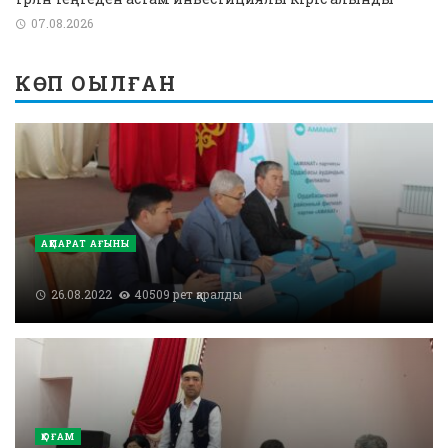
07.08.2026
КӨП ОҚЫЛҒАН
АҚПАРАТ АҒЫНЫ
26.08.2022
40509 рет қаралды
ҚОҒАМ