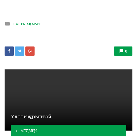
Posted
БАСТЫ АҚПАРАТ
in
0
Ұлттық құрылтай
АЛДЫҢҒЫ