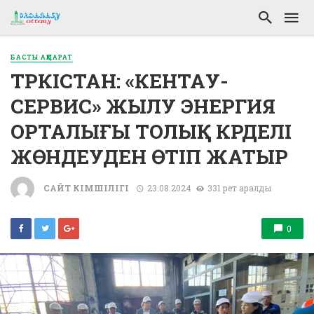
БАСТЫ АҚПАРАТ
ТҮРКІСТАН: «КЕНТАУ-
СЕРВИС» ЖЫЛУ ЭНЕРГИЯ
ОРТАЛЫҒЫ ТОЛЫҚ КҮРДЕЛІ
ЖӨНДЕУДЕН ӨТІП ЖАТЫР
САЙТ ӘКІМШІЛІГІ
23.08.2024
331 рет қаралды
0