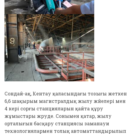
Сондай-ақ, Кентау қаласындағы тозығы жеткен
6,6 шақырым магистралдық жылу жүйелері мен
4 кері сорғы станцияларын қайта құру
жұмыстары жүруде. Сонымен қатар, жылу
орталығын басқару станциясы заманауи
технологиялармен толық автоматтандырылып