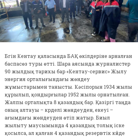
Бүгін Кентау қаласында БАҚ өкілдеріне арналған
баспасөз туры өтті. Шара аясында журналистер
90 жылдық тарихы бар «Кентау-сервис» Жылу
энергия орталығындағы жөндеу
жұмыстарымен танысты. Кәсіпорын 1934 жылы
құрылып, қондырғылар 1952 жылы орнатылған.
Жалпы орталықта 8 қазандық бар. Қазіргі таңда
оның алтауы – күрделі жөндеуден, екеуі –
ағымдағы жөндеуден өтіп жатыр. Биыл
жылыту маусымында 4 қазандық толық іске
қосылса, ал қалған 4 қазандық резервтік күйде