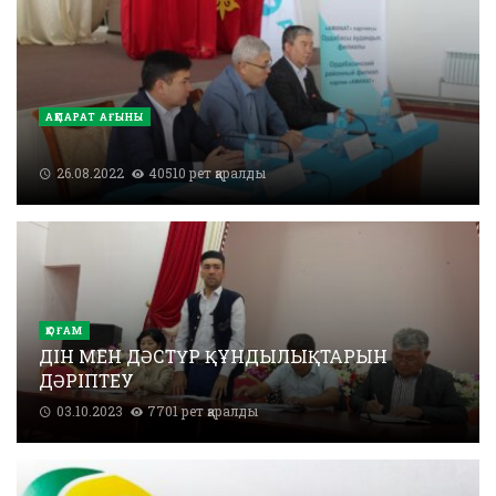
АҚПАРАТ АҒЫНЫ
26.08.2022
40510 рет қаралды
ҚОҒАМ
ДІН МЕН ДӘСТҮР ҚҰНДЫЛЫҚТАРЫН
ДӘРІПТЕУ
03.10.2023
7701 рет қаралды