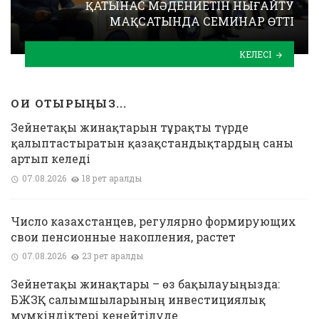
ҚАТЫНАС МӘДЕНИЕТІН НЫҒАЙТУ
МАҚСАТЫНДА СЕМИНАР ӨТТІ
КЕЛЕСІ
ОҚИ ОТЫРЫҢЫЗ...
Зейнетақы жинақтарын тұрақты түрде
қалыптастыратын қазақстандықтардың саны
артып келеді
07.08.2026
18 рет қаралды
Число казахстанцев, регулярно формирующих
свои пенсионные накопления, растет
07.08.2026
23 рет қаралды
Зейнетақы жинақтары – өз бақылауыңызда:
БЖЗҚ салымшыларының инвестициялық
мүмкіндіктері кеңейтілуде