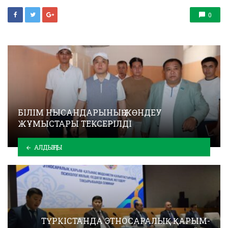
0
БІЛІМ НЫСАНДАРЫНЫҢ ЖӨНДЕУ
ЖҰМЫСТАРЫ ТЕКСЕРІЛДІ
АЛДЫҢҒЫ
ТҮРКІСТАНДА ЭТНОСАРАЛЫҚ ҚАРЫМ-