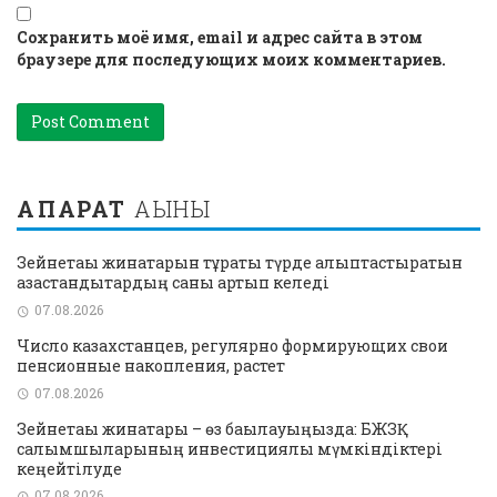
Сохранить моё имя, email и адрес сайта в этом
браузере для последующих моих комментариев.
АҚПАРАТ
АҒЫНЫ
Зейнетақы жинақтарын тұрақты түрде қалыптастыратын
қазақстандықтардың саны артып келеді
07.08.2026
Число казахстанцев, регулярно формирующих свои
пенсионные накопления, растет
07.08.2026
Зейнетақы жинақтары – өз бақылауыңызда: БЖЗҚ
салымшыларының инвестициялық мүмкіндіктері
кеңейтілуде
07.08.2026