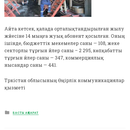
Айта кетсек, қалада орталықтандырылған жылу
жүйесіне 14 мыңға жуық абонент қосылған. Оның
ішінде, бюджеттік мекемелер саны — 108, жеке
секторлы тұрғын үйлер саны – 2 295, көпқабатты
тұрғын үйлер саны — 347, коммерциялық
нысандар саны — 441.
Түркістан облысының Өңірлік коммуникациялар
қызметі
Posted
БАСТЫ АҚПАРАТ
in