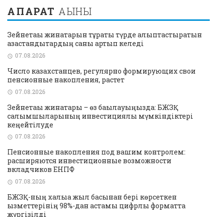
АҚПАРАТ
АҒЫНЫ
Зейнетақы жинақтарын тұрақты түрде қалыптастыратын
қазақстандықтардың саны артып келеді
07.08.2026
Число казахстанцев, регулярно формирующих свои
пенсионные накопления, растет
07.08.2026
Зейнетақы жинақтары – өз бақылауыңызда: БЖЗҚ
салымшыларының инвестициялық мүмкіндіктері
кеңейтілуде
07.08.2026
Пенсионные накопления под вашим контролем:
расширяются инвестиционные возможности
вкладчиков ЕНПФ
07.08.2026
БЖЗҚ-ның халыққа жыл басынан бері көрсеткен
қызметтерінің 98%-дан астамы цифрлық форматта
жүргізілді