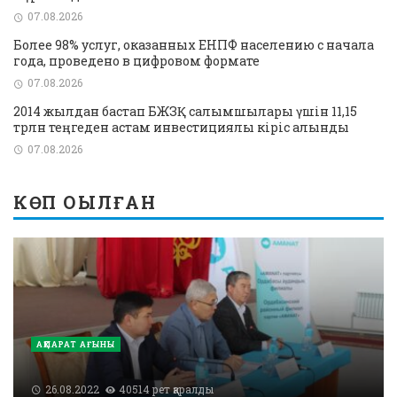
07.08.2026
Более 98% услуг, оказанных ЕНПФ населению с начала
года, проведено в цифровом формате
07.08.2026
2014 жылдан бастап БЖЗҚ салымшылары үшін 11,15
трлн теңгеден астам инвестициялық кіріс алынды
07.08.2026
КӨП ОҚЫЛҒАН
АҚПАРАТ АҒЫНЫ
26.08.2022
40514 рет қаралды