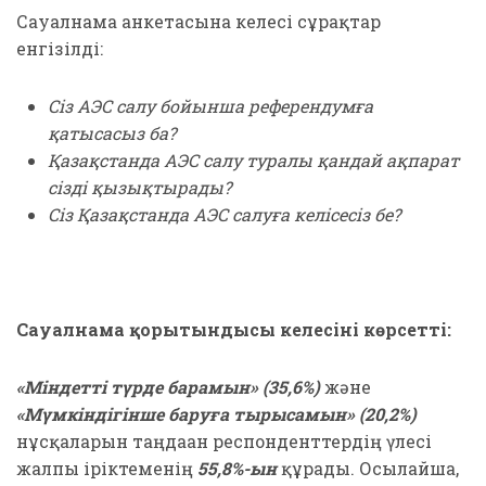
Сауалнама анкетасына келесі сұрақтар
енгізілді:
Сіз АЭС салу бойынша референдумға
қатысасыз ба?
Қазақстанда АЭС салу туралы қандай ақпарат
сізді қызықтырады?
Сіз Қазақстанда АЭС салуға келісесіз бе?
Сауалнама қорытындысы келесіні көрсетті:
«Міндетті түрде барамын» (35,6%)
және
«Мүмкіндігінше баруға тырысамын» (20,2%)
нұсқаларын таңдаған респонденттердің үлесі
жалпы іріктеменің
55,8%-ын
құрады. Осылайша,