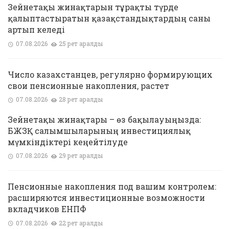
Зейнетақы жинақтарын тұрақты түрде
қалыптастыратын қазақстандықтардың саны
артып келеді
07.08.2026
25 рет қаралды
Число казахстанцев, регулярно формирующих
свои пенсионные накопления, растет
07.08.2026
28 рет қаралды
Зейнетақы жинақтары – өз бақылауыңызда:
БЖЗҚ салымшыларының инвестициялық
мүмкіндіктері кеңейтілуде
07.08.2026
29 рет қаралды
Пенсионные накопления под вашим контролем:
расширяются инвестиционные возможности
вкладчиков ЕНПФ
07.08.2026
22 рет қаралды