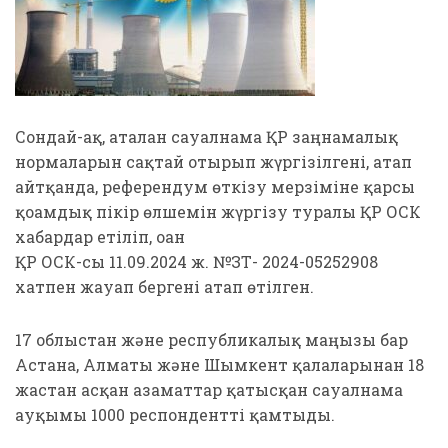
Сондай-ақ, аталған сауалнама ҚР заңнамалық
нормаларын сақтай отырып жүргізілгені, атап
айтқанда, референдум өткізу мерзіміне қарсы
қоғамдық пікір өлшемін жүргізу туралы ҚР ОСК
хабардар етіліп, оған
ҚР ОСК-сы 11.09.2024 ж. №ЗТ- 2024-05252908
хатпен жауап бергені атап өтілген.
17 облыстан және республикалық маңызы бар
Астана, Алматы және Шымкент қалаларынан 18
жастан асқан азаматтар қатысқан сауалнама
ауқымы 1000 респондентті қамтыды.