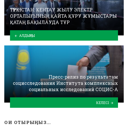
ТҮРКІСТАН: КЕНТАУ ЖЫЛУ ЭЛЕКТР
ОРТАЛЫҒЫНЫҢ ҚАЙТА ҚҰРУ ЖҰМЫСТАРЫ
ҚАТАҢ БАҚЫЛАУДА ТҰР
АЛДЫҢҒЫ
Пресс-релиз по результатам
социсследования Института комплексных
социальных исследований СОЦИС-А
КЕЛЕСІ
ОҚИ ОТЫРЫҢЫЗ...