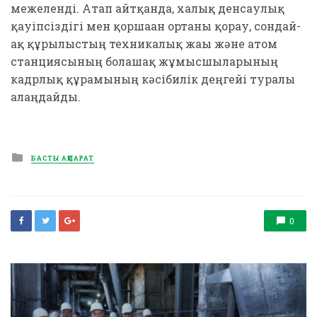
межеленді. Атап айтқанда, халық денсаулық
қауіпсіздігі мен қоршаған ортаны қорғау, сондай-
ақ құрылыстың техникалық жағы және атом
станциясының болашақ жұмысшыларының
кадрлық құрамының кәсібилік деңгейі туралы
алаңдайды.
Posted
БАСТЫ АҚПАРАТ
in
0