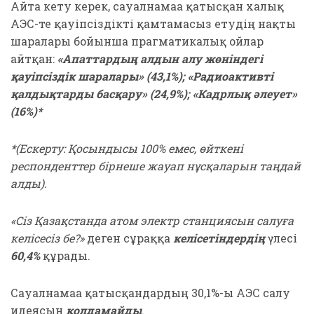
Айта кету керек, сауалнамаға қатысқан халық
АЭС-те қауіпсіздікті қамтамасыз етудің нақты
шаралары бойынша прагматикалық ойлар
айтқан:
«Апаттардың алдын алу жөніндегі
қауіпсіздік шаралары» (43,1%); «Радиоактивті
қалдықтарды басқару» (24,9%); «Кадрлық әлеует»
(16%)*
*
(Ескерту: Қосындысы 100% емес, өйткені
респонденттер бірнеше жауап нұсқаларын таңдай
алды).
«Сіз Қазақстанда атом электр станциясын салуға
келісесіз бе?»
деген сұраққа
келісетіндердің
үлесі
60,4%
құрады.
Сауалнамаға қатысқандардың 30,1%-ы АЭС салу
идеясын
қолдамайды
.