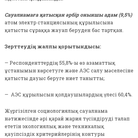
Сауалнамаға қатысқан әрбір оныншы адам (9,5%)
атом электр станциясының құрылысына
қатысты сұраққа жауап беруден бас тартқан.
Зерттеудің жалпы қорытындысы:
— Респонденттердің 55,8%-ы өз азаматтық
ұстанымын көрсетуге және АЭС салу мәселесіне
қатысты дауыс беруге ниет танытты;
— АЭС құрылысын қолдаушылардың үлесі 60,4%.
Жүргізілген социологиялық сауалнама
нәтижесінде әрі қарай жария түсіндіруді талап
ететін экологиялық және техникалық
қауіпсіздік критерийлерінің контуры