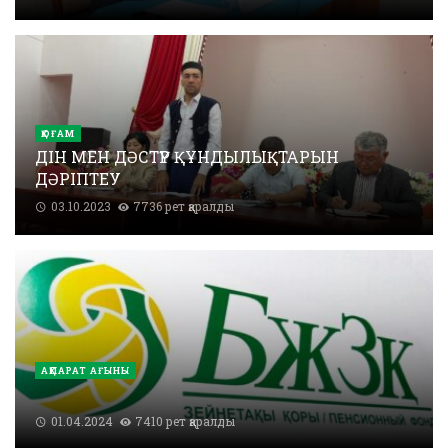
ҚОҒАМ
ДІН МЕН ДӘСТҮР ҚҰНДЫЛЫҚТАРЫН
ДӘРІПТЕУ
03.10.2023
7736 рет қаралды
АҚПАРАТ АҒЫНЫ
01.04.2024
7410 рет қаралды