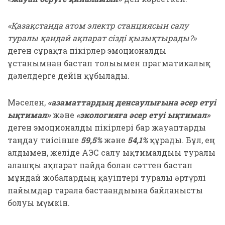
«Қазақстанда атом электр станциясын салу
туралы қандай ақпарат сізді қызықтырады?»
деген сұрақта пікірлер эмоционалды
ұстанымнан бастап толығымен прагматикалық
дәлелдерге дейін құбылады.
Мәселен,
«азаматтардың денсаулығына әсер етуі
ықтимал»
және
«экологияға әсер етуі ықтимал»
деген эмоционалды пікірлері бар жауаптарды
таңдау тиісінше
59,5%
және
54,1%
құрады. Бұл, ең
алдымен, желіде АЭС салу ықтималдығы туралы
алғашқы ақпарат пайда болған сәттен бастап
мұндай жобалардың қауіптері туралы әртүрлі
пайымдар тарала бастағандығына байланысты
болуы мүмкін.