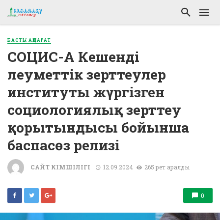
БАСТЫ АҚПАРАТ
СОЦИС-А Кешенді
әлеуметтік зерттеулер
институты жүргізген
социологиялық зерттеу
қорытындысы бойынша
баспасөз релизі
САЙТ ӘКІМШІЛІГІ
12.09.2024
265 рет қаралды
0