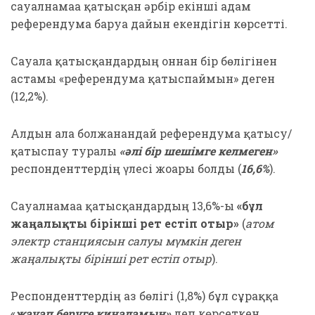
сауалнамаға қатысқан әрбір екінші адам
референдумға баруға дайын екендігін көрсетті.
Сауалға қатысқандардың оннан бір бөлігінен
астамы «референдумға қатыспаймын» деген
(12,2%).
Алдын ала болжанғандай референдумға қатысу/
қатыспау туралы
«әлі бір шешімге келмеген»
респонденттердің үлесі жоғары болды (
16,6%
).
Сауалнамаға қатысқандардың 13,6%-ы
«бұл
жаңалықты бірінші рет естіп отыр»
(
атом
электр станциясын салуы мүмкін деген
жаңалықты бірінші рет естіп отыр
).
Респонденттердің аз бөлігі (1,8%) бұл сұраққа
«
жауап беруге қиналамын»
деп көрсеткен.