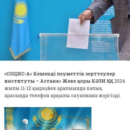
«СОЦИС-А» Кешенді әлеуметтік зерттеулер
институты – Астана» Жеке қоры КӘЗИ ҚҚ
2024
жылғы 11-12 қыркүйек аралығында халық
арасында телефон арқылы сауалнама жүргізді.