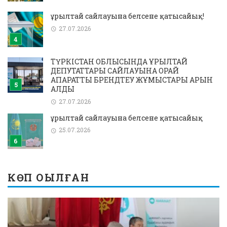
Құрылтай сайлауына белсене қатысайық!
27.07.2026
ТҮРКІСТАН ОБЛЫСЫНДА ҚҰРЫЛТАЙ
ДЕПУТАТТАРЫ САЙЛАУЫНА ОРАЙ
АҚПАРАТТЫҚ БРЕНДТЕУ ЖҰМЫСТАРЫ ҚАРҚЫН
АЛДЫ
27.07.2026
Құрылтай сайлауына белсене қатысайық
25.07.2026
КӨП ОҚЫЛҒАН