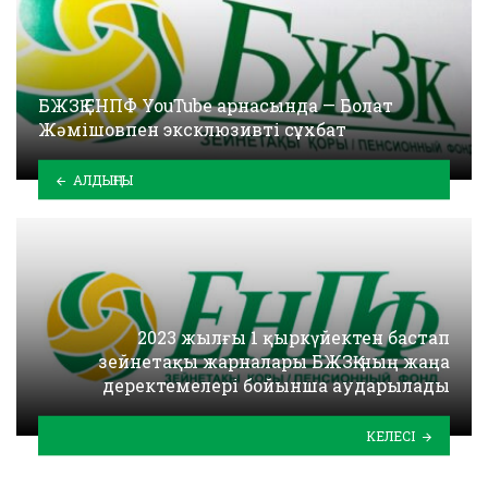
БЖЗҚ ЕНПФ YouTube арнасында — Болат
Жәмішовпен эксклюзивті сұхбат
АЛДЫҢҒЫ
2023 жылғы 1 қыркүйектен бастап
зейнетақы жарналары БЖЗҚ-ның жаңа
деректемелері бойынша аударылады
КЕЛЕСІ