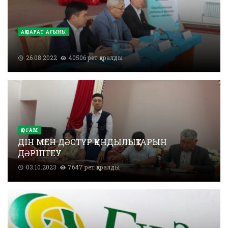
АҚПАРАТ АҒЫНЫ
26.08.2022
40506 рет қаралды
ҚОҒАМ
ДІН МЕН ДӘСТҮР ҚҰНДЫЛЫҚТАРЫН
ДӘРІПТЕУ
03.10.2023
7647 рет қаралды