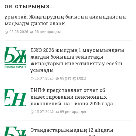
ОҚИ ОТЫРЫҢЫЗ...
Құрылтай: Жаңғырудың бағытын айқындайтын
маңызды диалог алаңы
03.08.2026
38 рет қаралды
БЖЗҚ 2026 жылдың 1 маусымындағы
жағдай бойынша зейнетақы
жинақтарын инвестициялау есебін
ұсынады
15.07.2026
88 рет қаралды
ЕНПФ представляет отчет об
инвестировании пенсионных
накоплений на 1 июня 2026 года
15.07.2026
69 рет қаралды
Отандастарымыздың 12 айдағы