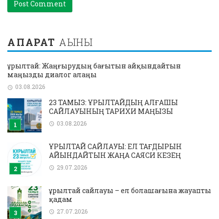
АҚПАРАТ
АҒЫНЫ
Құрылтай: Жаңғырудың бағытын айқындайтын
маңызды диалог алаңы
03.08.2026
23 ТАМЫЗ: ҚҰРЫЛТАЙДЫҢ АЛҒАШҚЫ
САЙЛАУЫНЫҢ ТАРИХИ МАҢЫЗЫ
03.08.2026
ҚҰРЫЛТАЙ САЙЛАУЫ: ЕЛ ТАҒДЫРЫН
АЙҚЫНДАЙТЫН ЖАҢА САЯСИ КЕЗЕҢ
29.07.2026
Құрылтай сайлауы – ел болашағына жауапты
қадам
27.07.2026