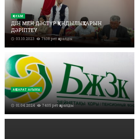
ҚОҒАМ
ДІН МЕН ДӘСТҮР ҚҰНДЫЛЫҚТАРЫН
ДӘРІПТЕУ
03.10.2023
7638 рет қаралды
АҚПАРАТ АҒЫНЫ
01.04.2024
7405 рет қаралды