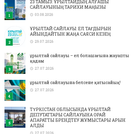
23 ТАМЫЗ: ҚҰРЫЛТАЙДЫҢ АЛҒАШҚЫ
САЙЛАУЫНЫҢ ТАРИХИ МАҢЫЗЫ
03.08.2026
ҚҰРЫЛТАЙ САЙЛАУЫ: ЕЛ ТАҒДЫРЫН
АЙҚЫНДАЙТЫН ЖАҢА САЯСИ КЕЗЕҢ
29.07.2026
Құрылтай сайлауы – ел болашағына жауапты
қадам
27.07.2026
Құрылтай сайлауына белсене қатысайық!
27.07.2026
ТҮРКІСТАН ОБЛЫСЫНДА ҚҰРЫЛТАЙ
ДЕПУТАТТАРЫ САЙЛАУЫНА ОРАЙ
АҚПАРАТТЫҚ БРЕНДТЕУ ЖҰМЫСТАРЫ ҚАРҚЫН
АЛДЫ
27.07.2026