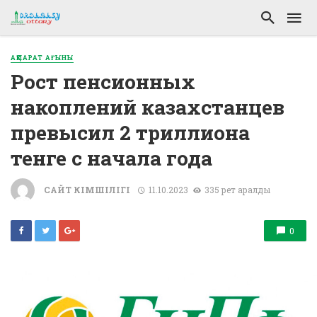
АҚПАРАТ АҒЫНЫ
Рост пенсионных
накоплений казахстанцев
превысил 2 триллиона
тенге с начала года
САЙТ ӘКІМШІЛІГІ
11.10.2023
335 рет қаралды
0