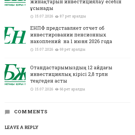
жинақтарын инвестициялау есебін
ұсынады
15.07.2026
87 рет қаралды
ЕНПФ представляет отчет об
инвестировании пенсионных
накоплений на 1 июня 2026 года
15.07.2026
69 рет қаралды
Отандастарымыздың 12 айдағы
инвестициялық кірісі 2,8 трлн
теңгеден асты
15.07.2026
66 рет қаралды
COMMENTS
LEAVE A REPLY