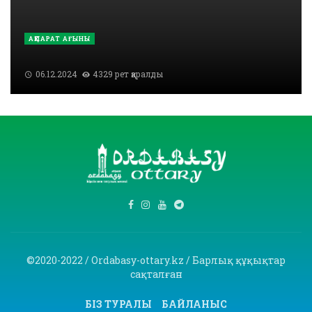
АҚПАРАТ АҒЫНЫ
06.12.2024
4329 рет қаралды
©2020-2022 / Ordabasy-ottary.kz / Барлық құқықтар
сақталған
БІЗ ТУРАЛЫ
БАЙЛАНЫС