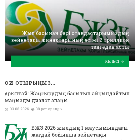
Жыл басынан бері отандастарымыздың
зейнетақы жинақтарының өсімі 2 триллион
теңгеден асты
КЕЛЕСІ
ОҚИ ОТЫРЫҢЫЗ...
Құрылтай: Жаңғырудың бағытын айқындайтын
маңызды диалог алаңы
03.08.2026
38 рет қаралды
БЖЗҚ 2026 жылдың 1 маусымындағы
жағдай бойынша зейнетақы