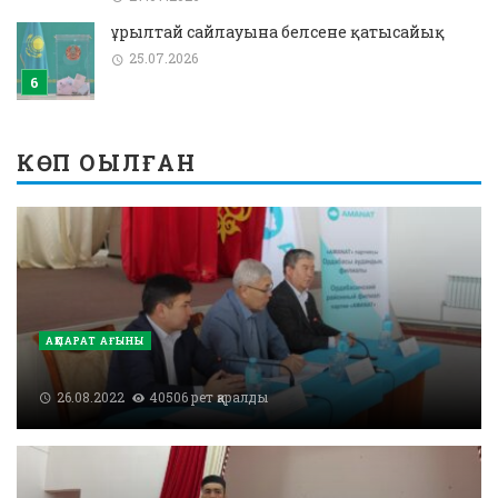
Құрылтай сайлауына белсене қатысайық
25.07.2026
КӨП ОҚЫЛҒАН
АҚПАРАТ АҒЫНЫ
26.08.2022
40506 рет қаралды