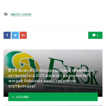
Posted
АҚПАРАТ АҒЫНЫ
in
0
ҚР ҰБ және ИПБ басқаруындағы зейнетақы
активтерінің 2023 жылғы 1 қыркүйектегі
жағдай бойынша инвестициялық
портфельдері
АЛДЫҢҒЫ