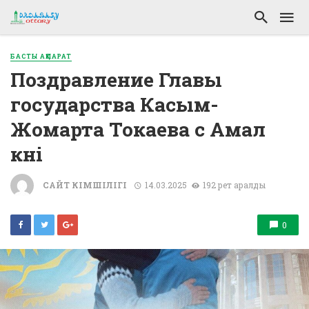
БАСТЫ АҚПАРАТ
Поздравление Главы
государства Касым-
Жомарта Токаева с Амал
күні
САЙТ ӘКІМШІЛІГІ
14.03.2025
192 рет қаралды
0