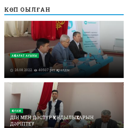
КӨП ОҚЫЛҒАН
АҚПАРАТ АҒЫНЫ
26.08.2022
40507 рет қаралды
ҚОҒАМ
ДІН МЕН ДӘСТҮР ҚҰНДЫЛЫҚТАРЫН
ДӘРІПТЕУ