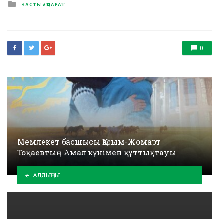
Posted
БАСТЫ АҚПАРАТ
in
0
Мемлекет басшысы Қасым-Жомарт
Тоқаевтың Амал күнімен құттықтауы
АЛДЫҢҒЫ