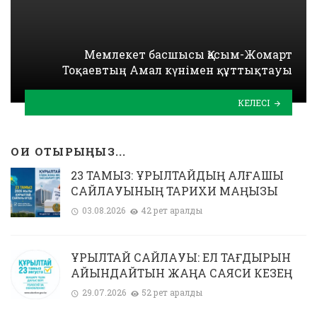
Мемлекет басшысы Қасым-Жомарт
Тоқаевтың Амал күнімен құттықтауы
КЕЛЕСІ
ОҚИ ОТЫРЫҢЫЗ...
23 ТАМЫЗ: ҚҰРЫЛТАЙДЫҢ АЛҒАШҚЫ
САЙЛАУЫНЫҢ ТАРИХИ МАҢЫЗЫ
03.08.2026
42 рет қаралды
ҚҰРЫЛТАЙ САЙЛАУЫ: ЕЛ ТАҒДЫРЫН
АЙҚЫНДАЙТЫН ЖАҢА САЯСИ КЕЗЕҢ
29.07.2026
52 рет қаралды