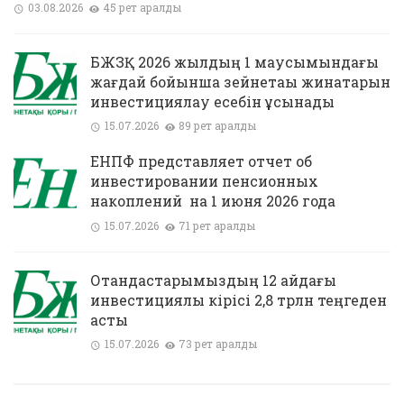
03.08.2026
45 рет қаралды
БЖЗҚ 2026 жылдың 1 маусымындағы
жағдай бойынша зейнетақы жинақтарын
инвестициялау есебін ұсынады
15.07.2026
89 рет қаралды
ЕНПФ представляет отчет об
инвестировании пенсионных
накоплений на 1 июня 2026 года
15.07.2026
71 рет қаралды
Отандастарымыздың 12 айдағы
инвестициялық кірісі 2,8 трлн теңгеден
асты
15.07.2026
73 рет қаралды