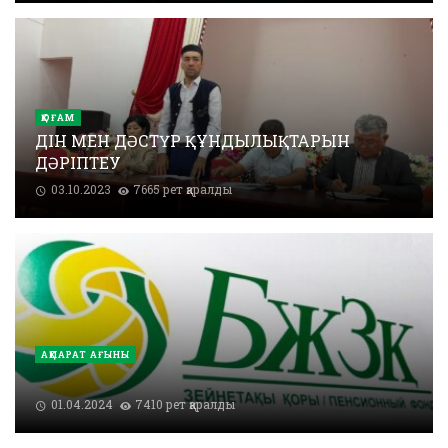
ҚОҒАМ
ДІН МЕН ДӘСТҮР ҚҰНДЫЛЫҚТАРЫН
ДӘРІПТЕУ
03.10.2023
7665 рет қаралды
АҚПАРАТ АҒЫНЫ
01.04.2024
7410 рет қаралды