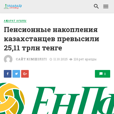
АҚПАРАТ АҒЫНЫ
Пенсионные накопления
казахстанцев превысили
25,11 трлн тенге
САЙТ ӘКІМШІЛІГІ
11.10.2025
216 рет қаралды
0