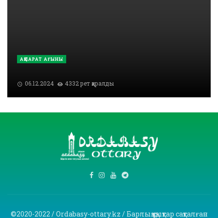
АҚПАРАТ АҒЫНЫ
06.12.2024
4332 рет қаралды
©2020-2022 / Ordabasy-ottary.kz / Барлық құқықтар сақталған