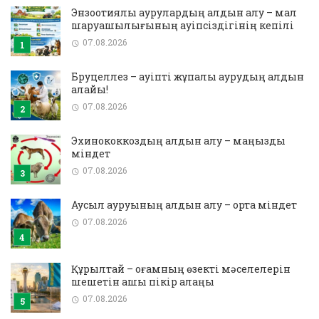
Энзоотиялық аурулардың алдын алу – мал
шаруашылығының қауіпсіздігінің кепілі
07.08.2026
Бруцеллез – қауіпті жұқпалы аурудың алдын
алайық!
07.08.2026
Эхинококкоздың алдын алу – маңызды
міндет
07.08.2026
Аусыл ауруының алдын алу – ортақ міндет
07.08.2026
Құрылтай – қоғамның өзекті мәселелерін
шешетін ашық пікір алаңы
07.08.2026