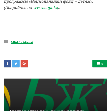
программы «Национальный фонд – детям».
(Подробнее на
www.enpf.kz
).
Posted
АҚПАРАТ АҒЫНЫ
in
0