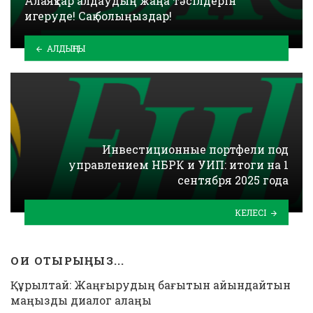
Алаяқтар алдаудың жаңа тәсілдерін
игеруде! Сақ болыңыздар!
АЛДЫҢҒЫ
Инвестиционные портфели под
управлением НБРК и УИП: итоги на 1
сентября 2025 года
КЕЛЕСІ
ОҚИ ОТЫРЫҢЫЗ...
Құрылтай: Жаңғырудың бағытын айқындайтын
маңызды диалог алаңы