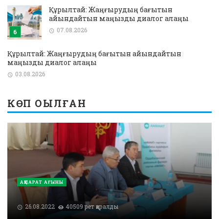
Құрылтай: Жаңғырудың бағытын
айқындайтын маңызды диалог алаңы
07.08.2026
Құрылтай: Жаңғырудың бағытын айқындайтын
маңызды диалог алаңы
03.08.2026
КӨП ОҚЫЛҒАН
АҚПАРАТ АҒЫНЫ
26.08.2022
40509 рет қаралды