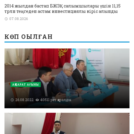
2014 жылдан бастап БЖЗҚ салымшылары үшін 11,15
трлн теңгеден астам инвестициялық кіріс алынды
07.08.2026
КӨП ОҚЫЛҒАН
АҚПАРАТ АҒЫНЫ
26.08.2022
40511 рет қаралды