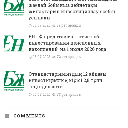
жағдай бойынша зейнетақы
жинақтарын инвестициялау есебін
ұсынады
15.07.2026
89 рет қаралды
ЕНПФ представляет отчет об
инвестировании пенсионных
накоплений на 1 июня 2026 года
15.07.2026
72 рет қаралды
Отандастарымыздың 12 айдағы
инвестициялық кірісі 2,8 трлн
теңгеден асты
15.07.2026
73 рет қаралды
COMMENTS