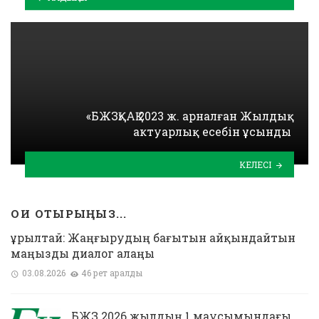
«БЖЗҚ» АҚ 2023 ж. арналған Жылдық
актуарлық есебін ұсынды
КЕЛЕСІ
ОҚИ ОТЫРЫҢЫЗ...
Құрылтай: Жаңғырудың бағытын айқындайтын
маңызды диалог алаңы
03.08.2026
46 рет қаралды
БЖЗҚ 2026 жылдың 1 маусымындағы