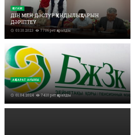
ҚОҒАМ
ДІН МЕН ДӘСТҮР ҚҰНДЫЛЫҚТАРЫН
ДӘРІПТЕУ
03.10.2023
7706 рет қаралды
АҚПАРАТ АҒЫНЫ
01.04.2024
7410 рет қаралды