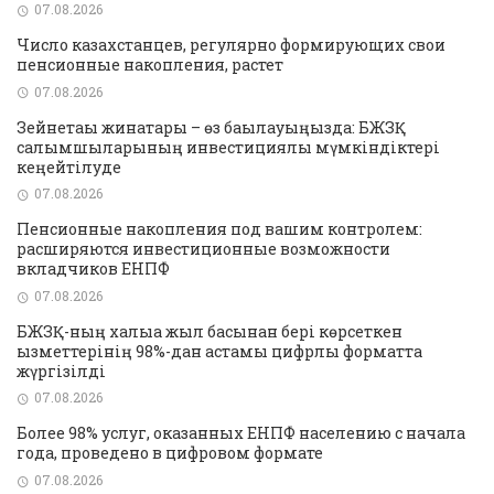
07.08.2026
Число казахстанцев, регулярно формирующих свои
пенсионные накопления, растет
07.08.2026
Зейнетақы жинақтары – өз бақылауыңызда: БЖЗҚ
салымшыларының инвестициялық мүмкіндіктері
кеңейтілуде
07.08.2026
Пенсионные накопления под вашим контролем:
расширяются инвестиционные возможности
вкладчиков ЕНПФ
07.08.2026
БЖЗҚ-ның халыққа жыл басынан бері көрсеткен
қызметтерінің 98%-дан астамы цифрлық форматта
жүргізілді
07.08.2026
Более 98% услуг, оказанных ЕНПФ населению с начала
года, проведено в цифровом формате
07.08.2026