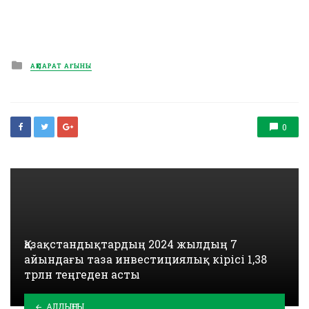
Posted
АҚПАРАТ АҒЫНЫ
in
0
Қазақстандықтардың 2024 жылдың 7
айындағы таза инвестициялық кірісі 1,38
трлн теңгеден асты
АЛДЫҢҒЫ