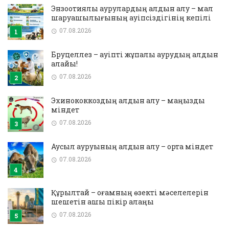
Энзоотиялық аурулардың алдын алу – мал
шаруашылығының қауіпсіздігінің кепілі
07.08.2026
Бруцеллез – қауіпті жұқпалы аурудың алдын
алайық!
07.08.2026
Эхинококкоздың алдын алу – маңызды
міндет
07.08.2026
Аусыл ауруының алдын алу – ортақ міндет
07.08.2026
Құрылтай – қоғамның өзекті мәселелерін
шешетін ашық пікір алаңы
07.08.2026