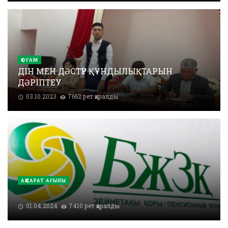
ҚОҒАМ
ДІН МЕН ДӘСТҮР ҚҰНДЫЛЫҚТАРЫН
ДӘРІПТЕУ
03.10.2023
7662 рет қаралды
АҚПАРАТ АҒЫНЫ
01.04.2024
7410 рет қаралды