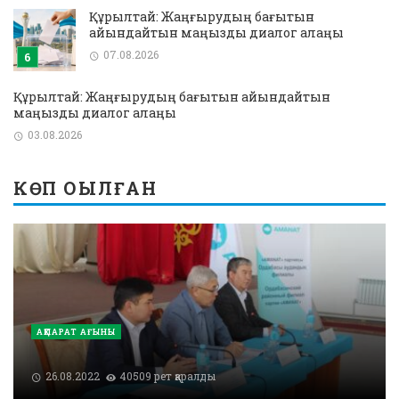
Құрылтай: Жаңғырудың бағытын
айқындайтын маңызды диалог алаңы
07.08.2026
Құрылтай: Жаңғырудың бағытын айқындайтын
маңызды диалог алаңы
03.08.2026
КӨП ОҚЫЛҒАН
АҚПАРАТ АҒЫНЫ
26.08.2022
40509 рет қаралды