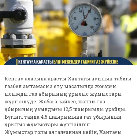
Кентау қаласына қарасты Хантағы ауылын табиғи
газбен қамтамасыз ету мақсатында жоғарғы
қысымды газ құбырының құрылыс жұмыстары
жүргізілуде. Жобаға сәйкес, жалпы газ
құбырының ұзындығы 12,5 шақырымды құрайды.
Бүгінгі таңда 4,5 шақырымына газ құбырының
құрылыс жұмыстары жүргізілген.
Жұмыстар толық аяқталғаннан кейін, Хантағы