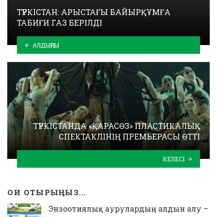
ТҮРКІСТАН: АРЫСТАҒЫ БАЙЫРҚҰМҒА
ТАБИҒИ ГАЗ БЕРІЛДІ
АЛДЫҢҒЫ
ТҮРКІСТАНДА «ҚАРАСӨЗ» ПЛАСТИКАЛЫҚ
СПЕКТАКЛІНІҢ ПРЕМЬЕРАСЫ ӨТТІ
КЕЛЕСІ
ОҚИ ОТЫРЫҢЫЗ...
Энзоотиялық аурулардың алдын алу –