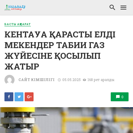
БАСТЫ АҚПАРАТ
КЕНТАУҒА ҚАРАСТЫ ЕЛДІ
МЕКЕНДЕР ТАБИҒИ ГАЗ
ЖҮЙЕСІНЕ ҚОСЫЛЫП
ЖАТЫР
САЙТ ӘКІМШІЛІГІ
05.05.2025
168 рет қаралды
0