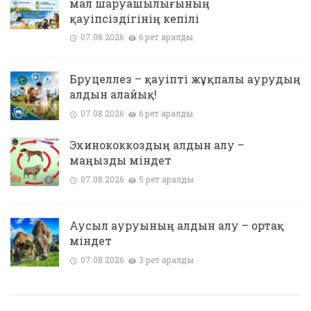
мал шаруашылығының
қауіпсіздігінің кепілі
07.08.2026
6 рет қаралды
Бруцеллез – қауіпті жұқпалы аурудың
алдын алайық!
07.08.2026
6 рет қаралды
Эхинококкоздың алдын алу –
маңызды міндет
07.08.2026
5 рет қаралды
Аусыл ауруының алдын алу – ортақ
міндет
07.08.2026
3 рет қаралды