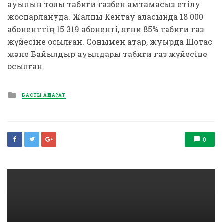
ауылын толық табиғи газбен қамтамасыз етілу
жоспарлануда. Жалпы Кентау қаласында 18 000
абоненттің 15 319 абоненті, яғни 85% табиғи газ
жүйесіне қосылған. Сонымен қатар, жуырда Шоқтас
және Байылдыр ауылдары табиғи газ жүйесіне
қосылған.
Posted
БАСТЫ АҚПАРАТ
in
0