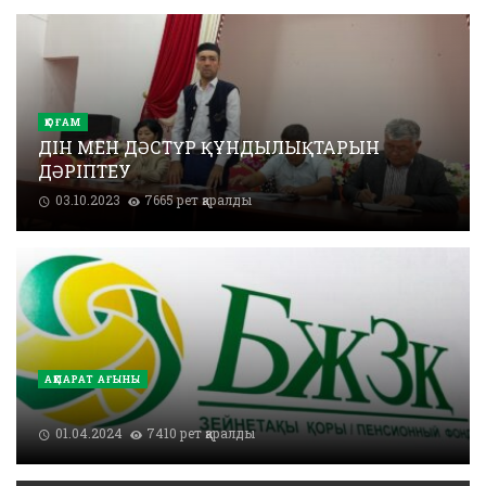
ҚОҒАМ
ДІН МЕН ДӘСТҮР ҚҰНДЫЛЫҚТАРЫН
ДӘРІПТЕУ
03.10.2023
7665 рет қаралды
АҚПАРАТ АҒЫНЫ
01.04.2024
7410 рет қаралды