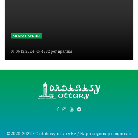
АҚПАРАТ АҒЫНЫ
06.12.2024
4332 рет қаралды
©2020-2022 / Ordabasy-ottary.kz / Барлық құқықтар сақталған