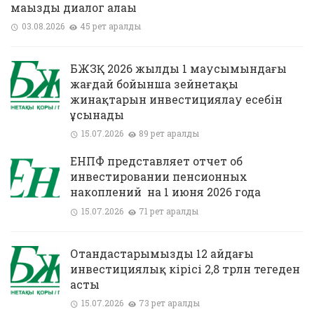
маңызды диалог алаңы
03.08.2026
45 рет қаралды
БЖЗҚ 2026 жылдың 1 маусымындағы
жағдай бойынша зейнетақы
жинақтарын инвестициялау есебін
ұсынады
15.07.2026
89 рет қаралды
ЕНПФ представляет отчет об
инвестировании пенсионных
накоплений на 1 июня 2026 года
15.07.2026
71 рет қаралды
Отандастарымыздың 12 айдағы
инвестициялық кірісі 2,8 трлн теңгеден
асты
15.07.2026
73 рет қаралды