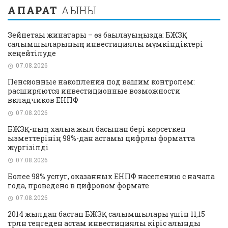
АҚПАРАТ
АҒЫНЫ
Зейнетақы жинақтары – өз бақылауыңызда: БЖЗҚ
салымшыларының инвестициялық мүмкіндіктері
кеңейтілуде
07.08.2026
Пенсионные накопления под вашим контролем:
расширяются инвестиционные возможности
вкладчиков ЕНПФ
07.08.2026
БЖЗҚ-ның халыққа жыл басынан бері көрсеткен
қызметтерінің 98%-дан астамы цифрлық форматта
жүргізілді
07.08.2026
Более 98% услуг, оказанных ЕНПФ населению с начала
года, проведено в цифровом формате
07.08.2026
2014 жылдан бастап БЖЗҚ салымшылары үшін 11,15
трлн теңгеден астам инвестициялық кіріс алынды