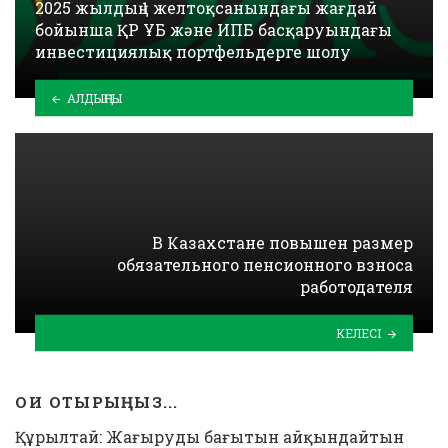
2025 жылдың 1 желтоқсанындағы жағдай
бойынша ҚР ҰБ және ИПБ басқаруындағы
инвестициялық портфельдерге шолу
АЛДЫҢҒЫ
В Казахстане повышен размер
обязательного пенсионного взноса
работодателя
КЕЛЕСІ
ОҚИ ОТЫРЫҢЫЗ...
Құрылтай: Жаңғырудың бағытын айқындайтын