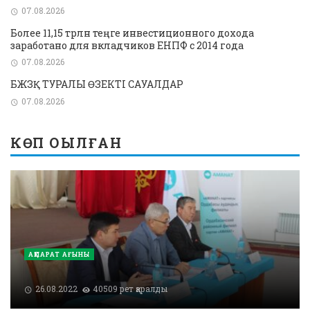
07.08.2026
Более 11,15 трлн теңге инвестиционного дохода
заработано для вкладчиков ЕНПФ с 2014 года
07.08.2026
БЖЗҚ ТУРАЛЫ ӨЗЕКТІ САУАЛДАР
07.08.2026
КӨП ОҚЫЛҒАН
АҚПАРАТ АҒЫНЫ
26.08.2022
40509 рет қаралды