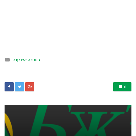
Posted
АҚПАРАТ АҒЫНЫ
in
0