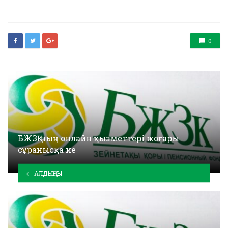
in
0
БЖЗҚ-ның онлайн қызметтері жоғары
сұранысқа ие
АЛДЫҢҒЫ