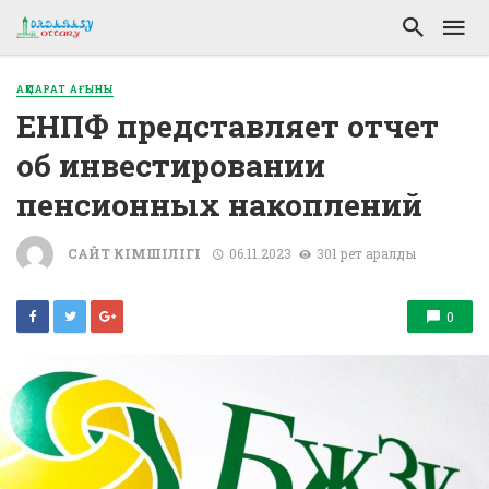
АҚПАРАТ АҒЫНЫ
ЕНПФ представляет отчет
об инвестировании
пенсионных накоплений
САЙТ ӘКІМШІЛІГІ
06.11.2023
301 рет қаралды
0