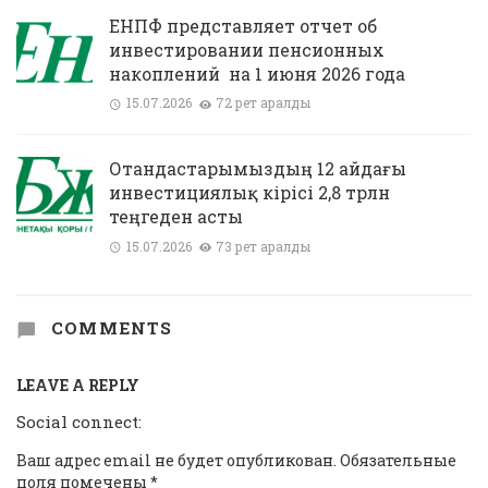
ЕНПФ представляет отчет об
инвестировании пенсионных
накоплений на 1 июня 2026 года
15.07.2026
72 рет қаралды
Отандастарымыздың 12 айдағы
инвестициялық кірісі 2,8 трлн
теңгеден асты
15.07.2026
73 рет қаралды
COMMENTS
LEAVE A REPLY
Social connect:
Ваш адрес email не будет опубликован.
Обязательные
поля помечены
*