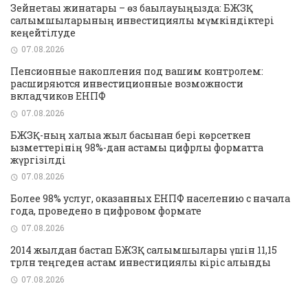
Зейнетақы жинақтары – өз бақылауыңызда: БЖЗҚ
салымшыларының инвестициялық мүмкіндіктері
кеңейтілуде
07.08.2026
Пенсионные накопления под вашим контролем:
расширяются инвестиционные возможности
вкладчиков ЕНПФ
07.08.2026
БЖЗҚ-ның халыққа жыл басынан бері көрсеткен
қызметтерінің 98%-дан астамы цифрлық форматта
жүргізілді
07.08.2026
Более 98% услуг, оказанных ЕНПФ населению с начала
года, проведено в цифровом формате
07.08.2026
2014 жылдан бастап БЖЗҚ салымшылары үшін 11,15
трлн теңгеден астам инвестициялық кіріс алынды
07.08.2026