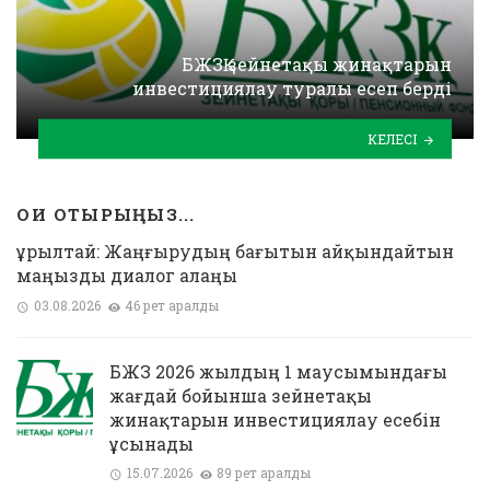
БЖЗҚ зейнетақы жинақтарын
инвестициялау туралы есеп берді
КЕЛЕСІ
ОҚИ ОТЫРЫҢЫЗ...
Құрылтай: Жаңғырудың бағытын айқындайтын
маңызды диалог алаңы
03.08.2026
46 рет қаралды
БЖЗҚ 2026 жылдың 1 маусымындағы
жағдай бойынша зейнетақы
жинақтарын инвестициялау есебін
ұсынады
15.07.2026
89 рет қаралды