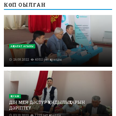
КӨП ОҚЫЛҒАН
АҚПАРАТ АҒЫНЫ
26.08.2022
40511 рет қаралды
ҚОҒАМ
ДІН МЕН ДӘСТҮР ҚҰНДЫЛЫҚТАРЫН
ДӘРІПТЕУ
03.10.2023
7709 рет қаралды