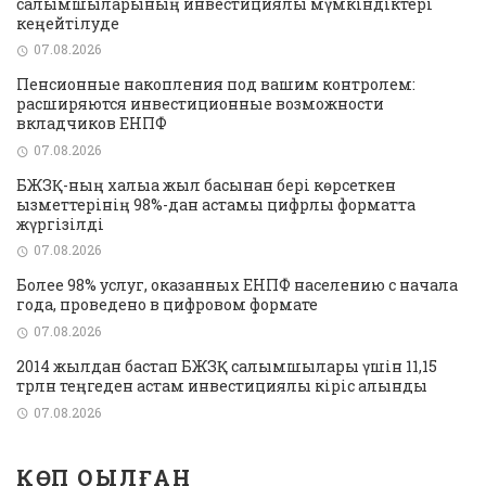
салымшыларының инвестициялық мүмкіндіктері
кеңейтілуде
07.08.2026
Пенсионные накопления под вашим контролем:
расширяются инвестиционные возможности
вкладчиков ЕНПФ
07.08.2026
БЖЗҚ-ның халыққа жыл басынан бері көрсеткен
қызметтерінің 98%-дан астамы цифрлық форматта
жүргізілді
07.08.2026
Более 98% услуг, оказанных ЕНПФ населению с начала
года, проведено в цифровом формате
07.08.2026
2014 жылдан бастап БЖЗҚ салымшылары үшін 11,15
трлн теңгеден астам инвестициялық кіріс алынды
07.08.2026
КӨП ОҚЫЛҒАН