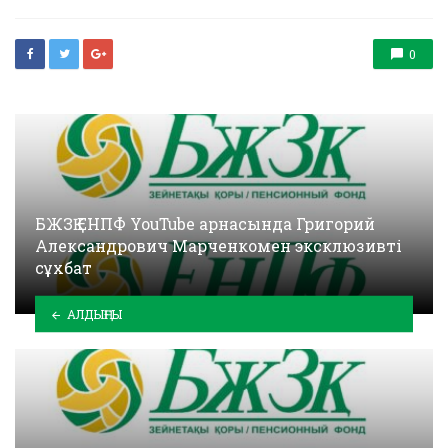
0
БЖЗҚ ЕНПФ YouTube арнасында Григорий
Александрович Марченкомен эксклюзивті
сұхбат
АЛДЫҢҒЫ