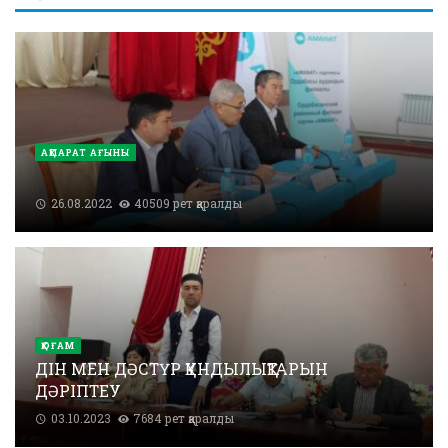
АҚПАРАТ АҒЫНЫ
26.08.2022
40509 рет қаралды
ҚОҒАМ
ДІН МЕН ДӘСТҮР ҚҰНДЫЛЫҚТАРЫН
ДӘРІПТЕУ
03.10.2023
7684 рет қаралды