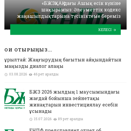
«БЖЗҚ» АҚ-дағы Ашық есік күніне
шақырамыз: Әлеуметтік кодекс
жаңашылдықтарына түсініктеме береміз
КЕЛЕСІ
ОҚИ ОТЫРЫҢЫЗ...
Құрылтай: Жаңғырудың бағытын айқындайтын
маңызды диалог алаңы
03.08.2026
46 рет қаралды
БЖЗҚ 2026 жылдың 1 маусымындағы
жағдай бойынша зейнетақы
жинақтарын инвестициялау есебін
ұсынады
15.07.2026
89 рет қаралды
ЕНПФ представляет отчет об