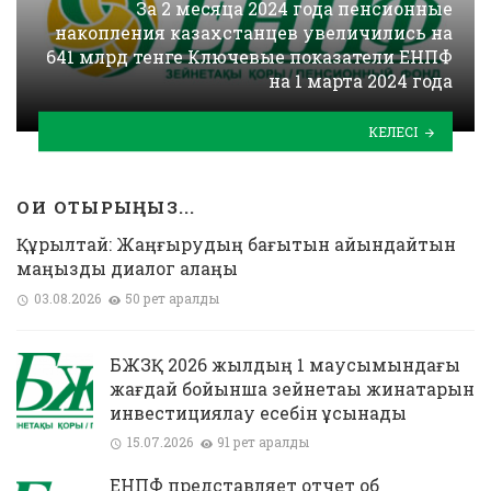
За 2 месяца 2024 года пенсионные
накопления казахстанцев увеличились на
641 млрд тенге Ключевые показатели ЕНПФ
на 1 марта 2024 года
КЕЛЕСІ
ОҚИ ОТЫРЫҢЫЗ...
Құрылтай: Жаңғырудың бағытын айқындайтын
маңызды диалог алаңы
03.08.2026
50 рет қаралды
БЖЗҚ 2026 жылдың 1 маусымындағы
жағдай бойынша зейнетақы жинақтарын
инвестициялау есебін ұсынады
15.07.2026
91 рет қаралды
ЕНПФ представляет отчет об