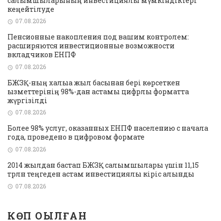
салымшыларының инвестициялық мүмкіндіктері
кеңейтілуде
07.08.2026
Пенсионные накопления под вашим контролем:
расширяются инвестиционные возможности
вкладчиков ЕНПФ
07.08.2026
БЖЗҚ-ның халыққа жыл басынан бері көрсеткен
қызметтерінің 98%-дан астамы цифрлық форматта
жүргізілді
07.08.2026
Более 98% услуг, оказанных ЕНПФ населению с начала
года, проведено в цифровом формате
07.08.2026
2014 жылдан бастап БЖЗҚ салымшылары үшін 11,15
трлн теңгеден астам инвестициялық кіріс алынды
07.08.2026
КӨП ОҚЫЛҒАН