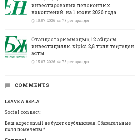
инвестировании пенсионных
накоплений на 1 июня 2026 года
15.07.2026
73 рет қаралды
Отандастарымыздың 12 айдағы
инвестициялық кірісі 2,8 трлн теңгеден
асты
15.07.2026
75 рет қаралды
COMMENTS
LEAVE A REPLY
Social connect:
Ваш адрес email не будет опубликован.
Обязательные
поля помечены
*
Comment