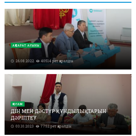
АҚПАРАТ АҒЫНЫ
26.08.2022
40514 рет қаралды
ҚОҒАМ
ДІН МЕН ДӘСТҮР ҚҰНДЫЛЫҚТАРЫН
ДӘРІПТЕУ
03.10.2023
7752 рет қаралды