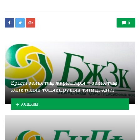
0
Ерікті зейнетақы жарналары — зейнетақы
капиталын толықтырудың тиімді әдісі
АЛДЫҢҒЫ