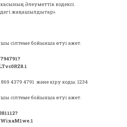
икасының Әлеуметтік кодексі.
ндегі жаңашылдықтар».
ушы сілтеме бойынша өтуі қажет.
3794791?
Tvc0RZ8.1
69 4379 4791 және кіру коды: 1234
ушы сілтеме бойынша өтуі қажет.
381112?
uWixaM1we.1