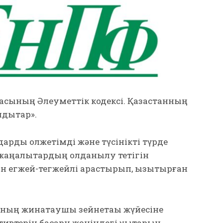
касының Әлеуметтік кодексі. Қазақстанның
дықтар».
рды қолжетімді және түсінікті түрде
жаңалықтардың қолданылу тетігін
н егжей-тегжейлі қарастырып, қызықтырған
анның жинақтаушы зейнетақы жүйесіне
терін басқару жөніндегі құқықтарын