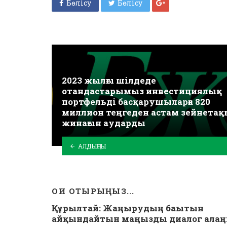
Бөлісу
Бөлісу
2023 жылғы шілдеде
отандастарымыз инвестициялық
портфельді басқарушыларға 820
миллион теңгеден астам зейнетақ
жинағын аударды
АЛДЫҢҒЫ
ОҚИ ОТЫРЫҢЫЗ...
Құрылтай: Жаңғырудың бағытын
айқындайтын маңызды диалог ала