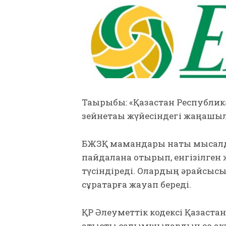
Тақырыбы: «Қазақстан Республи
зейнетақы жүйесіндегі жаңашыл
БЖЗҚ мамандары нақты мысалда
пайдалана отырып, енгізілген 
түсіндіреді. Олардың әрқайсысы
сұрақтарға жауап береді.
ҚР Әлеуметтік кодексі Қазақст
қатысты салымшылардың өз актив