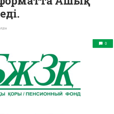
н форматта Ашық
еді.
ралды
0