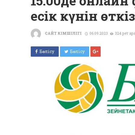
15:00де онлай
есік күнін өткіз
САЙТ ӘКІМШІЛІГІ
06.09.2023
324 рет қа
Бөлісу
Бөлісу