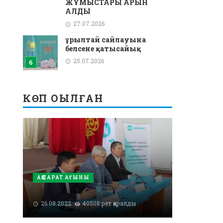
ЖҰМЫСТАРЫ ҚАРҚЫН
АЛДЫ
27.07.2026
Құрылтай сайлауына
белсене қатысайық
25.07.2026
КӨП ОҚЫЛҒАН
АҚПАРАТ АҒЫНЫ
26.08.2022
40508 рет қаралды