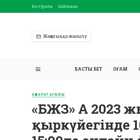
Біз туралы
Байланыс
Жаңалыққа жазылу
БАСТЫ БЕТ
ҚОҒАМ
АҚПАРАТ АҒЫНЫ
«БЖЗҚ» АҚ 2023 
қыркүйегінде 10