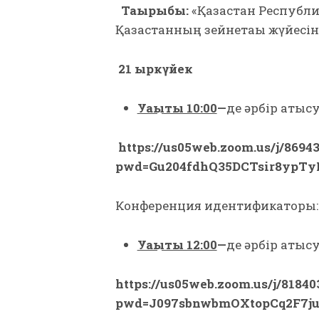
Тақырыбы:
«Қазақстан Республ
Қазақстанның зейнетақы жүйесі
21 қыркүйек
Уақыты 10:00
—
де әрбір қатыс
https://us05web.zoom.us/j/8694
pwd=Gu204fdhQ35DCTsir8ypTyL
Конференция идентификаторы: 8
Уақыты 12:00
—
де әрбір қатыс
https://us05web.zoom.us/j/81840
pwd=J097sbnwbmOXtopCq2F7j