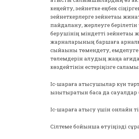
кеңейту, зейнетке еңбек сіңір
зейнеткерлерге зейнетақы жина
пайдалану, жерлеуге берілетін
берушінің міндетті зейнетақы 
жарналарының баршаға арналға
сыйақыны төмендету, емделуге 
төлемдерін алудың жаңа қағид
көздейтінін естеріңізге саламы
Іс-шараға қатысушылар күн тәрті
қызықтыратын басқа да сауалдар
Іс-шараға қатысу үшін онлайн ті
Сілтеме бойынша өтуіңізді сұр