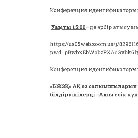
Конференция идентификаторы: 81
Уақыты 15:00
—
де әрбір қатысуш
https://us05web.zoom.us/j/829611
pwd=pBwbxEbWabzPXAeGvbk6ly
Конференция идентификаторы: 82
«БЖЗҚ» АҚ өз салымшыларын 
білдірушілерді «Ашық есік күн