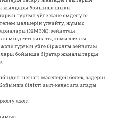
ген жылдары бойынша шыққан
қтарын тұрғын үйге және емделуге
 төлем мөлшерін ұлғайту, жұмыс
жарналары (ЖМЗЖ), зейнетақы
н міндетті сипаты, комиссиялық
және тұрғын үйге біржолғы зейнетақы
алары бойынша бірқатар жаңалықтарды
з.
біндегі негізгі мәселеден бөлек, өздерін
 бойынша білікті ақыл-кеңес ала алады.
ркелу қажет.
аймыз.