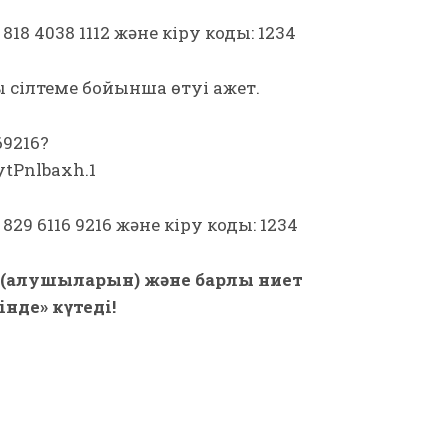
8 4038 1112 және кіру коды: 1234
ы сілтеме бойынша өтуі қажет.
69216?
tPnlbaxh.1
9 6116 9216 және кіру коды: 1234
(алушыларын) және барлық ниет
інде» күтеді!