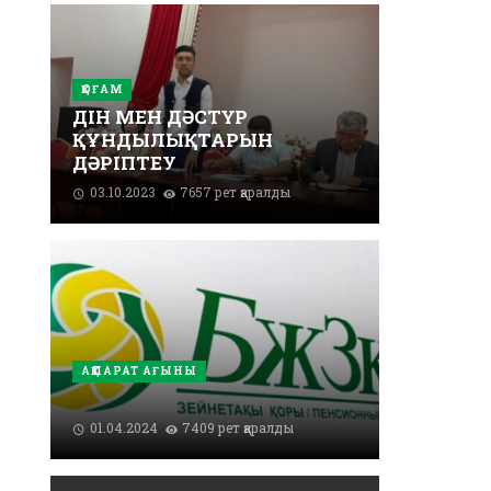
ҚОҒАМ
ДІН МЕН ДӘСТҮР
ҚҰНДЫЛЫҚТАРЫН
ДӘРІПТЕУ
03.10.2023
7657 рет қаралды
АҚПАРАТ АҒЫНЫ
01.04.2024
7409 рет қаралды