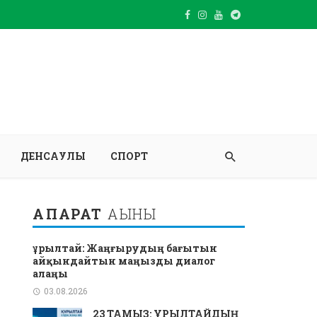
ДЕНСАУЛЫҚ
СПОРТ
АҚПАРАТ
АҒЫНЫ
Құрылтай: Жаңғырудың бағытын
айқындайтын маңызды диалог
алаңы
03.08.2026
23 ТАМЫЗ: ҚҰРЫЛТАЙДЫҢ