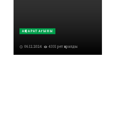
АҚПАРАТ АҒЫНЫ
06.12.2024
4331 рет қаралды