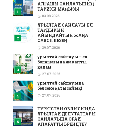
АЛҒАШҚЫ САЙЛАУЫНЫҢ
ТАРИХИ МАҢЫЗЫ
03.08.2026
ҚҰРЫЛТАЙ САЙЛАУЫ: ЕЛ
ТАҒДЫРЫН
АЙҚЫНДАЙТЫН ЖАҢА
САЯСИ КЕЗЕҢ
29.07.2026
Құрылтай сайлауы – ел
болашағына жауапты
қадам
27.07.2026
Құрылтай сайлауына
белсене қатысайық!
27.07.2026
ТҮРКІСТАН ОБЛЫСЫНДА
ҚҰРЫЛТАЙ ДЕПУТАТТАРЫ
САЙЛАУЫНА ОРАЙ
АҚПАРАТТЫҚ БРЕНДТЕУ