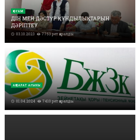
ҚОҒАМ
ДІН МЕН ДӘСТҮР ҚҰНДЫЛЫҚТАРЫН
ДӘРІПТЕУ
03.10.2023
7753 рет қаралды
АҚПАРАТ АҒЫНЫ
01.04.2024
7410 рет қаралды