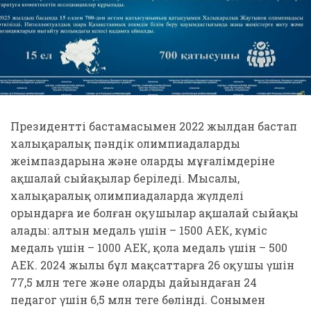
Президенттің бастамасымен 2022 жылдан бастап
халықаралық пәндік олимпиадалардың
жеңімпаздарына және олардың мұғалімдеріне
ақшалай сыйақылар беріледі. Мысалы,
халықаралық олимпиадаларда жүлделі
орындарға ие болған оқушылар ақшалай сыйақы
алады: алтын медаль үшін – 1500 АЕК, күміс
медаль үшін – 1000 АЕК, қола медаль үшін – 500
АЕК. 2024 жылы бұл мақсаттарға 26 оқушы үшін
77,5 млн теңге және оларды дайындаған 24
педагог үшін 6,5 млн теңге бөлінді. Сонымен