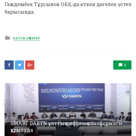
Гаждембек Тұрсынов ОКҚ-да өткен дөңгелек үстел
барысында.
Posted
БАСТЫ АҚПАРАТ
in
0
SMART DARYN ұлттық цифрлық платформасы
құрылуда