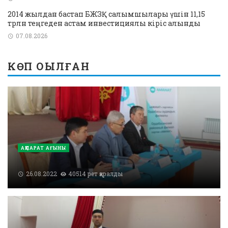
2014 жылдан бастап БЖЗҚ салымшылары үшін 11,15
трлн теңгеден астам инвестициялық кіріс алынды
07.08.2026
КӨП ОҚЫЛҒАН
АҚПАРАТ АҒЫНЫ
26.08.2022
40514 рет қаралды