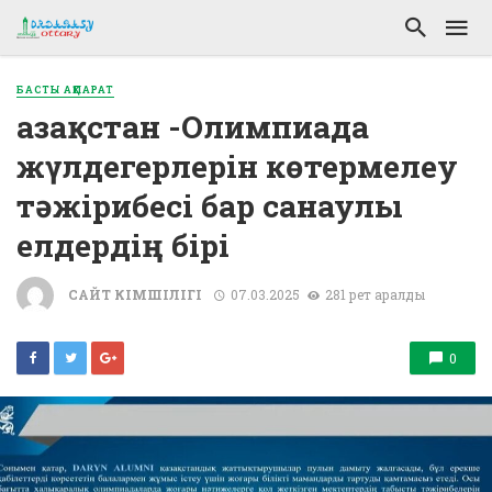
БАСТЫ АҚПАРАТ
Қазақстан -Олимпиада
жүлдегерлерін көтермелеу
тәжірибесі бар санаулы
елдердің бірі
САЙТ ӘКІМШІЛІГІ
07.03.2025
281 рет қаралды
0