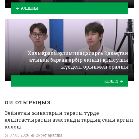
АЛДЫҢҒЫ
Халықаралық олимпиадаларға Қазақстан
атынан барған әрбір екінші қатысушы
жүлделі орынмен оралды
КЕЛЕСІ
ОҚИ ОТЫРЫҢЫЗ...
Зейнетақы жинақтарын тұрақты түрде
қалыптастыратын қазақстандықтардың саны артып
келеді
07.08.2026
26 рет қаралды