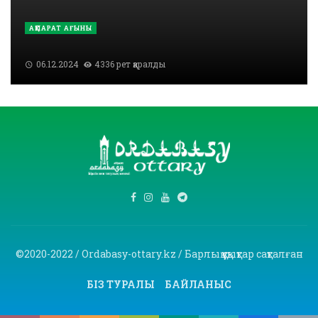
АҚПАРАТ АҒЫНЫ
06.12.2024
4336 рет қаралды
©2020-2022 / Ordabasy-ottary.kz / Барлық құқықтар сақталған
БІЗ ТУРАЛЫ
БАЙЛАНЫС