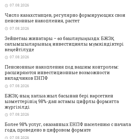
07.08.2026
Число казахстанцев, регулярно формирующих свои
пенсионные накопления, растет
07.08.2026
Зейнетақы жинақтары – өз бақылауыңызда: БЖЗҚ
салымшыларының инвестициялық мүмкіндіктері
кеңейтілуде
07.08.2026
Пенсионные накопления под вашим контролем:
расширяются инвестиционные возможности
вкладчиков ЕНПФ
07.08.2026
БЖЗҚ-ның халыққа жыл басынан бері көрсеткен
қызметтерінің 98%-дан астамы цифрлық форматта
жүргізілді
07.08.2026
Более 98% услуг, оказанных ЕНПФ населению с начала
года, проведено в цифровом формате
07.08.2026