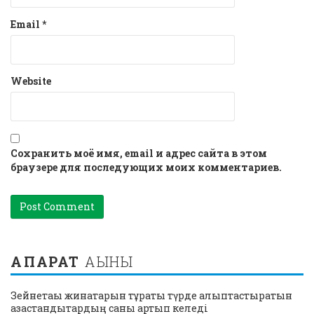
Email
*
Website
Сохранить моё имя, email и адрес сайта в этом
браузере для последующих моих комментариев.
АҚПАРАТ
АҒЫНЫ
Зейнетақы жинақтарын тұрақты түрде қалыптастыратын
қазақстандықтардың саны артып келеді