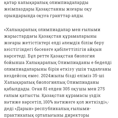
қатар халықаралық олимпиадалардың
жеңімпаздары Қазақстанның жоғары оқу
орындарында оқуға гранттар алды.
«Халықаралық олимпиадалар мен ғылыми
жарыстардағы Қазақстан құрамаларының
жоғары жетістіктері елдің әлемдік білім беру
кеңістігіндегі бәсекеге қабілеттілігін айқын
көрсетеді. Бұл ретте Қазақстан биология
бойынша Халықаралық Олимпиаданың ең беделді
олимпиадаларының бірін өткізу үшін таңдалғаны
кездейсоқ емес. 2024жылы біздің еліміз 35-ші
Халықаралық биологиялық Олимпиаданы
қабылдады. Оған 81 елден 305 оқушы мен 275
ғалым қатысты. Қазақстан құрамасы үздік
нәтиже көрсетіп, 100% нәтижеге қол жеткізді»,-
деді «Дарын» республикалық ғылыми-
практикалық орталығының директоры