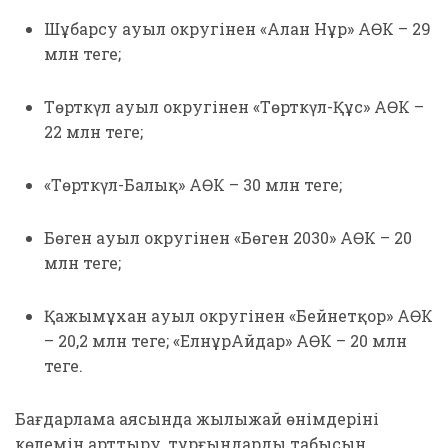
Шұбарсу ауыл округінен «Алан Нұр» АӨК – 29
млн теңге;
Төрткүл ауыл округінен «Төрткүл-Құс» АӨК –
22 млн теңге;
«Төрткүл-Балық» АӨК – 30 млн теңге;
Бөген ауыл округінен «Бөген 2030» АӨК – 20
млн теңге;
Қажымұхан ауыл округінен «Бейнетқор» АӨК
– 20,2 млн теңге; «ЕлнұрАйдар» АӨК – 20 млн
теңге.
Бағдарлама аясында жылыжай өнімдерінің
көлемін арттыру, тұрғындардың табысын