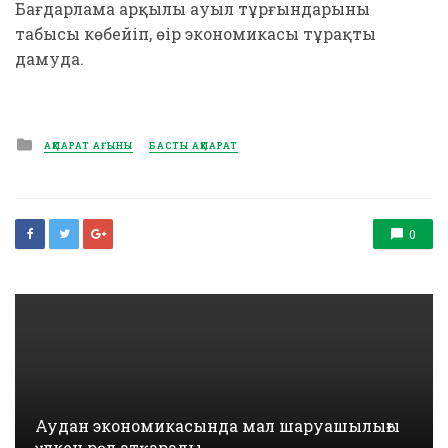
Бағдарлама арқылы ауыл тұрғындарының
табысы көбейіп, өңір экономикасы тұрақты
дамуда.
Posted
АҚПАРАТ АҒЫНЫ
БАСТЫ АҚПАРАТ
in
0
Аудан экономикасында мал шаруашылығы
үлкен рөл атқарады