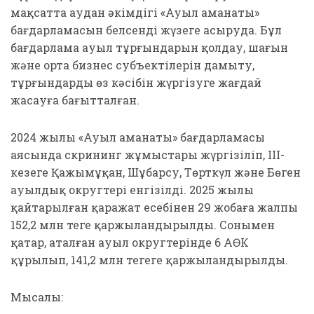
мақсатта аудан әкімдігі «Ауыл аманаты»
бағдарламасын белсенді жүзеге асыруда. Бұл
бағдарлама ауыл тұрғындарын қолдау, шағын
және орта бизнес субъектілерін дамыту,
тұрғындардың өз кәсібін жүргізуге жағдай
жасауға бағытталған.
2024 жылы «Ауыл аманаты» бағдарламасы
аясында скрининг жұмыстары жүргізіліп, ІІІ-
кезеңге Қажымұқан, Шұбарсу, Төрткүл және Бөген
ауылдық округтері енгізілді. 2025 жылы
қайтарылған қаражат есебінен 29 жобаға жалпы
152,2 млн теңге қаржыландырылды. Сонымен
қатар, аталған ауыл округтерінде 6 АӨК
құрылып, 141,2 млн теңгеге қаржыландырылды.
Мысалы: