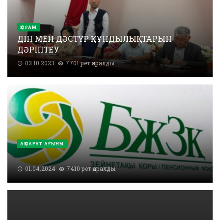
ҚОҒАМ
ДІН МЕН ДӘСТҮР ҚҰНДЫЛЫҚТАРЫН
ДӘРІПТЕУ
03.10.2023
7701 рет қаралды
АҚПАРАТ АҒЫНЫ
01.04.2024
7410 рет қаралды