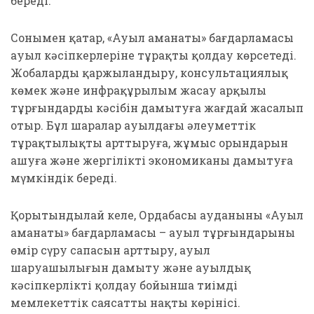
береді.
Сонымен қатар, «Ауыл аманаты» бағдарламасы
ауыл кәсіпкерлеріне тұрақты қолдау көрсетеді.
Жобаларды қаржыландыру, консультациялық
көмек және инфрақұрылым жасау арқылы
тұрғындардың кәсібін дамытуға жағдай жасалып
отыр. Бұл шаралар ауылдағы әлеуметтік
тұрақтылықты арттыруға, жұмыс орындарын
ашуға және жергілікті экономиканы дамытуға
мүмкіндік береді.
Қорытындылай келе, Ордабасы ауданының «Ауыл
аманаты» бағдарламасы – ауыл тұрғындарының
өмір сүру сапасын арттыру, ауыл
шаруашылығын дамыту және ауылдық
кәсіпкерлікті қолдау бойынша тиімді
мемлекеттік саясаттың нақты көрінісі.