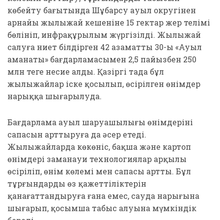
көбейту бағытында Шұбарсу ауыл округінен
арнайы жылыжай кешеніне 15 гектар жер телімі
бөлініп, инфрақұрылым жүргізілді. Жылыжай
салуға ниет білдірген 42 азаматтың 30-ы «Ауыл
аманаты» бағдарламасымен 2,5 пайызбен 250
млн теңге несие алды. Қазіргі таңда бұл
жылыжайлар іске қосылып, өсірілген өнімдер
нарыққа шығарылуда.
Бағдарлама ауыл шаруашылығы өнімдерінің
сапасын арттыруға да әсер етеді.
Жылыжайларда көкөніс, бақша және картоп
өнімдері заманауи технологиялар арқылы
өсіріліп, өнім көлемі мен сапасы артты. Бұл
тұрғындардың өз қажеттіліктерін
қанағаттандыруға ғана емес, сауда нарығына
шығарып, қосымша табыс алуына мүмкіндік