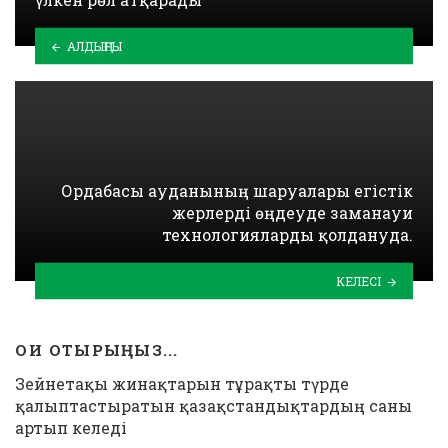
АЛДЫҢҒЫ
Ордабасы ауданының шаруалары егістік
жерлерді өңдеуде заманауи
технологияларды қолдануда.
КЕЛЕСІ
ОҚИ ОТЫРЫҢЫЗ...
Зейнетақы жинақтарын тұрақты түрде
қалыптастыратын қазақстандықтардың саны
артып келеді