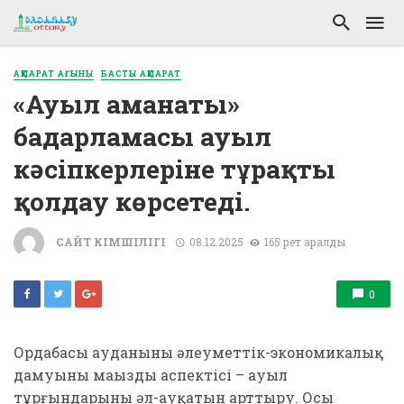
АҚПАРАТ АҒЫНЫ
БАСТЫ АҚПАРАТ
«Ауыл аманаты»
бағдарламасы ауыл
кәсіпкерлеріне тұрақты
қолдау көрсетеді.
САЙТ ӘКІМШІЛІГІ
08.12.2025
165 рет қаралды
0
Ордабасы ауданының әлеуметтік-экономикалық
дамуының маңызды аспектісі – ауыл
тұрғындарының әл-ауқатын арттыру. Осы