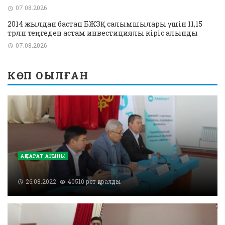
07.08.2026
2014 жылдан бастап БЖЗҚ салымшылары үшін 11,15
трлн теңгеден астам инвестициялық кіріс алынды
07.08.2026
КӨП ОҚЫЛҒАН
АҚПАРАТ АҒЫНЫ
26.08.2022
40510 рет қаралды