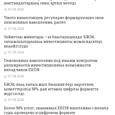
қазақстандықтардың саны артып келеді
07.08.2026
Число казахстанцев, регулярно формирующих свои
пенсионные накопления, растет
07.08.2026
Зейнетақы жинақтары – өз бақылауыңызда: БЖЗҚ
салымшыларының инвестициялық мүмкіндіктері
кеңейтілуде
07.08.2026
Пенсионные накопления под вашим контролем:
расширяются инвестиционные возможности
вкладчиков ЕНПФ
07.08.2026
БЖЗҚ-ның халыққа жыл басынан бері көрсеткен
қызметтерінің 98%-дан астамы цифрлық форматта
жүргізілді
07.08.2026
Более 98% услуг, оказанных ЕНПФ населению с начала
года, проведено в цифровом формате