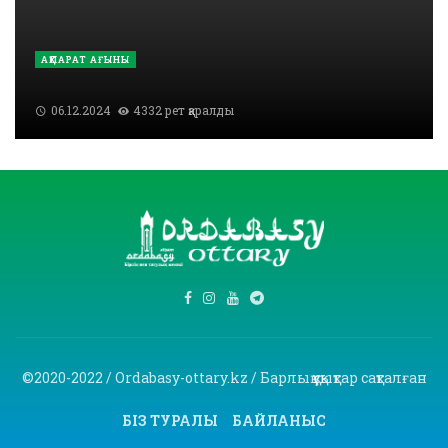
АҚПАРАТ АҒЫНЫ
06.12.2024
4332 рет қаралды
©2020-2022 / Ordabasy-ottary.kz / Барлық құқықтар сақталған
БІЗ ТУРАЛЫ
БАЙЛАНЫС