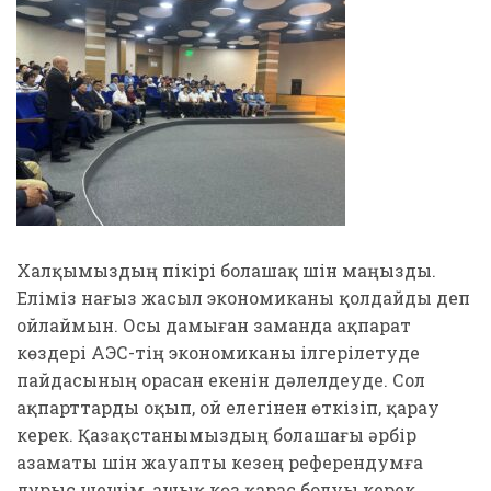
Халқымыздың пікірі болашақ үшін маңызды.
Еліміз нағыз жасыл экономиканы қолдайды деп
ойлаймын. Осы дамыған заманда ақпарат
көздері АЭС-тің экономиканы ілгерілетуде
пайдасының орасан екенін дәлелдеуде. Сол
ақпарттарды оқып, ой елегінен өткізіп, қарау
керек. Қазақстанымыздың болашағы әрбір
азаматы үшін жауапты кезең референдумға
дұрыс шешім, ашық көз қарас болуы керек.