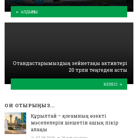
АЛДЫҢҒЫ
Отандастарымыздың зейнетақы активтері
20 трлн теңгеден асты
КЕЛЕСІ
ОҚИ ОТЫРЫҢЫЗ...
Құрылтай – қоғамның өзекті
мәселелерін шешетін ашық пікір
алаңы
07.08.2026
15 рет қаралды