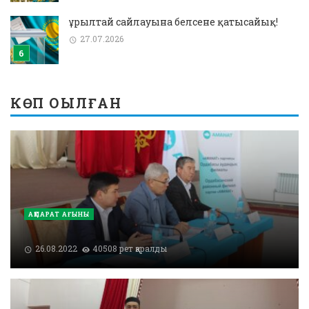
Құрылтай сайлауына белсене қатысайық!
27.07.2026
КӨП ОҚЫЛҒАН
АҚПАРАТ АҒЫНЫ
26.08.2022
40508 рет қаралды