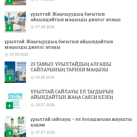
Құрылтай: Жаңғырудың бағытын
айқындайтын маңызды диалог алаңы
07.08.2026
Құрылтай: Жаңғырудың бағытын айқындайтын
маңызды диалог алаңы
03.08.2026
23 ТАМЫЗ: ҚҰРЫЛТАЙДЫҢ АЛҒАШҚЫ
САЙЛАУЫНЫҢ ТАРИХИ МАҢЫЗЫ
03.08.2026
ҚҰРЫЛТАЙ САЙЛАУЫ: ЕЛ ТАҒДЫРЫН
АЙҚЫНДАЙТЫН ЖАҢА САЯСИ КЕЗЕҢ
29.07.2026
Құрылтай сайлауы – ел болашағына жауапты
қадам
27.07.2026