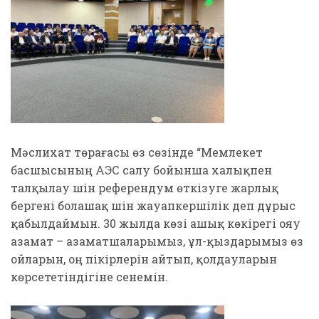
Мәслихат төрағасы өз сөзінде “Мемлекет
басшысының АЭС салу бойынша халықпен
талқылау үшін референдум өткізуге жарлық
бергені болашақ үшін жауапкершілік деп дұрыс
қабылдаймын. 30 жылда көзі ашық көкірегі ояу
азамат – азаматшаларымыз, ұл-қыздарымыз өз
ойларын, оң пікірлерін айтып, қолдауларын
көрсететіндігіне сенемін.