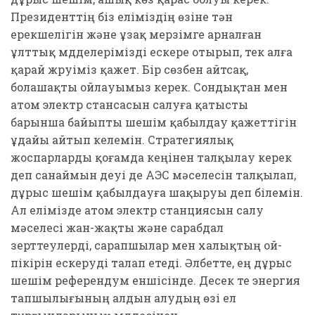
Президенттің біз еліміздің өзіне тән
ерекшелігін және ұзақ мерзімге арналған
ұлттық мүдделерімізді ескере отырып, тек алға
қарай жүруіміз қажет. Бір сөзбен айтсақ,
болашақты ойлауымыз керек. Сондықтан мен
атом электр стансасын салуға қатысты
барынша байыпты шешім қабылдау қажеттігін
ұдайы айтып келемін. Стратегиялық
жоспарларды қоғамда кеңінен талқылау керек
деп санаймын деуі де АЭС мәселесін талқылап,
дұрыс шешім қабылдауға шақыруы деп білемін.
Ал елімізде атом электр станциясын салу
мәселесі жан-жақты және сарабдал
зерттеулерді, сарапшылар мен халықтың ой-
пікірін ескеруді талап етеді. Әлбетте, ең дұрыс
шешім референдум еншісінде. Десек те энергия
тапшылығының алдын алудың өзі ел