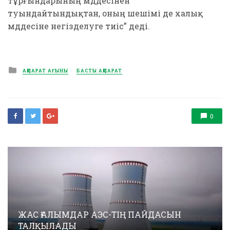
тұрғындарының мүддесінен
туындайтындықтан, оның шешімі де халық
мүддесіне негізделуге тиіс” деді.
Posted
АҚПАРАТ АҒЫНЫ
БАСТЫ АҚПАРАТ
in
0
ЖАС ҒАЛЫМДАР АЭС-ТІҢ ПАЙДАСЫН
ТАЛҚЫЛАДЫ