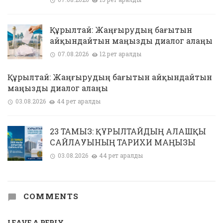
Құрылтай: Жаңғырудың бағытын
айқындайтын маңызды диалог алаңы
07.08.2026
12 рет қаралды
Құрылтай: Жаңғырудың бағытын айқындайтын
маңызды диалог алаңы
03.08.2026
44 рет қаралды
23 ТАМЫЗ: ҚҰРЫЛТАЙДЫҢ АЛҒАШҚЫ
САЙЛАУЫНЫҢ ТАРИХИ МАҢЫЗЫ
03.08.2026
44 рет қаралды
COMMENTS
LEAVE A REPLY