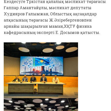
Кездесуге Түркістан қалалық мәслихат төрағасы
Ғаппар Амантайұлы, мәслихат депутаты
Худияров Ғалымжан, Облыстық ақсақалдар
алқасының төрағасы Ж.Әзіребергеновпен
арнайы шақырылған маман,ХҚТУ физика
кафедрасының эксперті Е. Досымов қатысты.