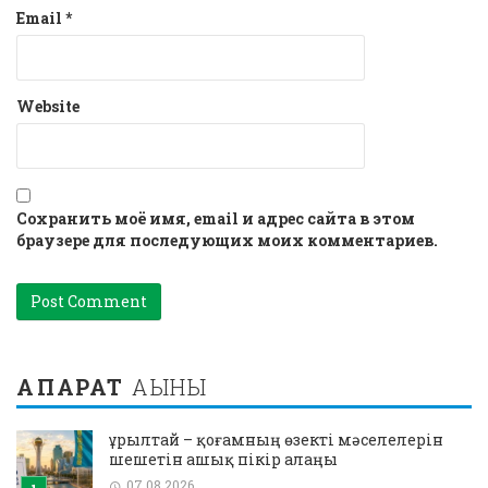
Email
*
Website
Сохранить моё имя, email и адрес сайта в этом
браузере для последующих моих комментариев.
АҚПАРАТ
АҒЫНЫ
Құрылтай – қоғамның өзекті мәселелерін
шешетін ашық пікір алаңы
07.08.2026