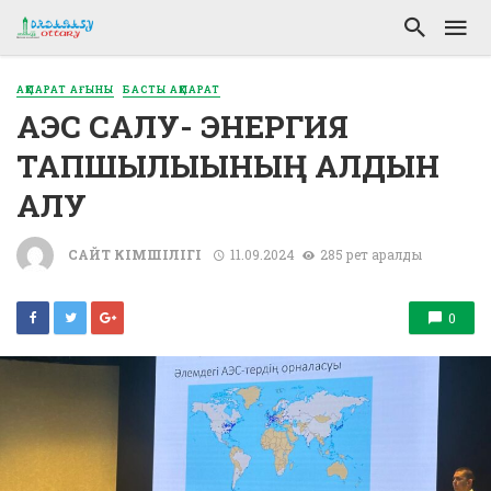
АҚПАРАТ АҒЫНЫ
БАСТЫ АҚПАРАТ
АЭС САЛУ- ЭНЕРГИЯ
ТАПШЫЛЫҒЫНЫҢ АЛДЫН
АЛУ
САЙТ ӘКІМШІЛІГІ
11.09.2024
285 рет қаралды
0