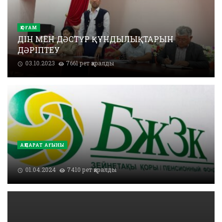
ҚОҒАМ
ДІН МЕН ДӘСТҮР ҚҰНДЫЛЫҚТАРЫН
ДӘРІПТЕУ
03.10.2023
7661 рет қаралды
АҚПАРАТ АҒЫНЫ
01.04.2024
7410 рет қаралды