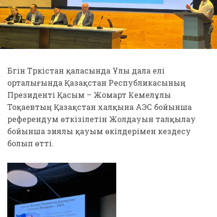
Бүгін Түркістан қаласында Ұлы дала елі
орталығында Қазақстан Республикасының
Президенті Қасым – Жомарт Кемелұлы
Тоқаевтың Қазақстан халқына АЭС бойынша
референдум өткізілетін Жолдауын талқылау
бойынша зиялы қауым өкілдерімен кездесу
болып өтті.