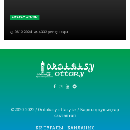
АҚПАРАТ АҒЫНЫ
06.12.2024
4332 рет қаралды
©2020-2022 / Ordabasy-ottary.kz / Барлық құқықтар
сақталған
БІЗ ТУРАЛЫ
БАЙЛАНЫС