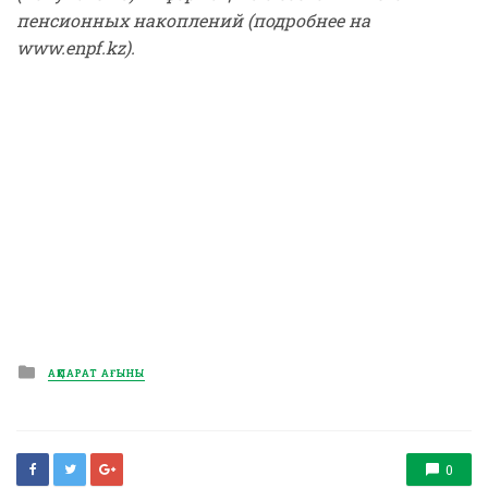
пенсионных накоплений (подробнее на
www.enpf.kz).
Posted
АҚПАРАТ АҒЫНЫ
in
0