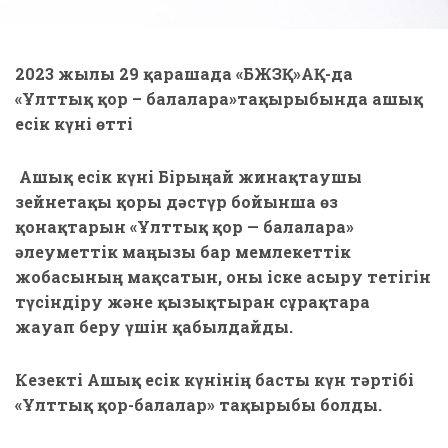
2023 жылғы 29 қарашада «БЖЗҚ»АҚ-да
«Ұлттық қор – балаларға»тақырыбында
ашық
есік күні өтті
Ашық есік күні Бірыңғай жинақтаушы
зейнетақы қоры дәстүр бойынша өз
қонақтарын «Ұлттық қор — балаларға»
әлеуметтік маңызы бар мемлекеттік
жобасының мақсатын, оны іске асыру тетігін
түсіндіру және қызықтырған сұрақтарға
жауап беру үшін қабылдайды.
Кезекті Ашық есік күнінің басты күн тәртібі
«Ұлттық қор-балалар» тақырыбы болды.