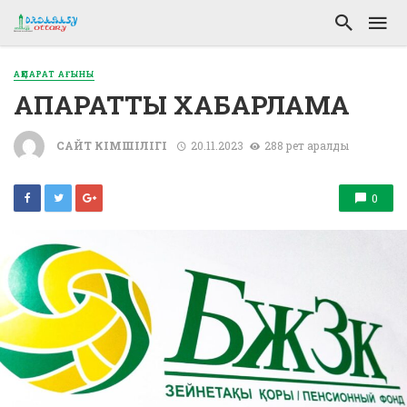
АҚПАРАТ АҒЫНЫ
АҚПАРАТТЫҚ ХАБАРЛАМА
САЙТ ӘКІМШІЛІГІ
20.11.2023
288 рет қаралды
0