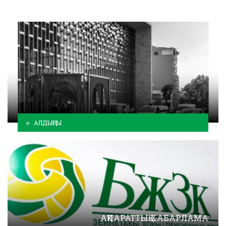
АЛДЫҢҒЫ
АҚПАРАТТЫҚ ХАБАРЛАМА