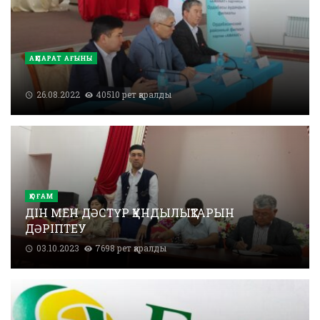
АҚПАРАТ АҒЫНЫ
26.08.2022
40510 рет қаралды
ҚОҒАМ
ДІН МЕН ДӘСТҮР ҚҰНДЫЛЫҚТАРЫН
ДӘРІПТЕУ
03.10.2023
7698 рет қаралды