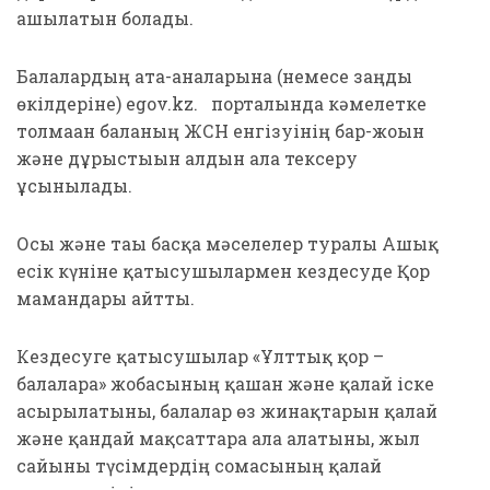
ашылатын болады.
Балалардың ата-аналарына (немесе заңды
өкілдеріне) egov.kz. порталында кәмелетке
толмаған баланың ЖСН енгізуінің бар-жоғын
және дұрыстығын алдын ала тексеру
ұсынылады.
Осы және тағы басқа мәселелер туралы Ашық
есік күніне қатысушылармен кездесуде Қор
мамандары айтты.
Кездесуге қатысушылар «Ұлттық қор –
балаларға» жобасының қашан және қалай іске
асырылатыны, балалар өз жинақтарын қалай
және қандай мақсаттарға ала алатыны, жыл
сайынғы түсімдердің сомасының қалай