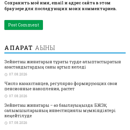
Сохранить моё имя, email и адрес сайта в этом
браузере для последующих моих комментариев.
АҚПАРАТ
АҒЫНЫ
Зейнетақы жинақтарын тұрақты түрде қалыптастыратын
қазақстандықтардың саны артып келеді
07.08.2026
Число казахстанцев, регулярно формирующих свои
пенсионные накопления, растет
07.08.2026
Зейнетақы жинақтары – өз бақылауыңызда: БЖЗҚ
салымшыларының инвестициялық мүмкіндіктері
кеңейтілуде
07.08.2026