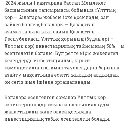
2024 жылғы 1 қаңтардан бастап Мемлекет
басшысының тапсырмасы бойынша «Ұлттық
қор — балаларға» жобасы іске қосылады, оған
сәйкес барлық балалары — Қазақстан
азаматтарына жыл сайын Қазақстан
Республикасы Ұлттық қорының (бұдан әрі –
Ұлттық қор) инвестициялық табысының 50% — ы
есептелетін болады. Бұл ретте кіріс жекелеген
кезеңдерде инвестициялық кірісті
төмендетудің ықтимал тәуекелдерін барынша
азайту мақсатында есепті жылдың алдындағы
он сегіз жыл ішінде орташаланады.
Балаларға есептелген сомалар Ұлттық қор
активтерінің құрамына инвестициялауды
жалғастырады және оларға қосымша
инвестициялық табыс есептелетін болады.