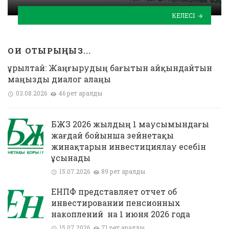
КЕЛЕСІ
ОҚИ ОТЫРЫҢЫЗ...
Құрылтай: Жаңғырудың бағытын айқындайтын
маңызды диалог алаңы
03.08.2026
46 рет қаралды
БЖЗҚ 2026 жылдың 1 маусымындағы
жағдай бойынша зейнетақы
жинақтарын инвестициялау есебін
ұсынады
15.07.2026
89 рет қаралды
ЕНПФ представляет отчет об
инвестировании пенсионных
накоплений на 1 июня 2026 года
15.07.2026
71 рет қаралды