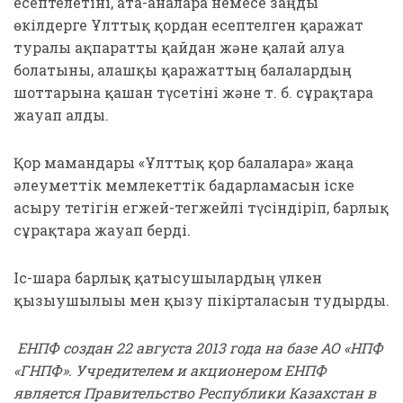
есептелетіні, ата-аналарға немесе заңды
өкілдерге Ұлттық қордан есептелген қаражат
туралы ақпаратты қайдан және қалай алуға
болатыны, алғашқы қаражаттың балалардың
шоттарына қашан түсетіні және т. б. сұрақтарға
жауап алды.
Қор мамандары «Ұлттық қор балаларға» жаңа
әлеуметтік мемлекеттік бағдарламасын іске
асыру тетігін егжей-тегжейлі түсіндіріп, барлық
сұрақтарға жауап берді.
Іс-шара барлық қатысушылардың үлкен
қызығушылығы мен қызу пікірталасын тудырды.
ЕНПФ создан 22 августа 2013 года на базе АО «НПФ
«ГНПФ». Учредителем и акционером ЕНПФ
является Правительство Республики Казахстан в