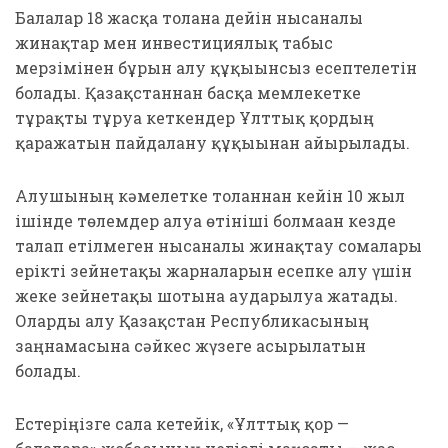
Балалар 18 жасқа толғанға дейін нысаналы
жинақтар мен инвестициялық табыс
мерзімінен бұрын алу құқығынсыз есептелетін
болады. Қазақстаннан басқа мемлекетке
тұрақты тұруға кеткендер Ұлттық қордың
қаражатын пайдалану құқығынан айырылады.
Алушының кәмелетке толғаннан кейін 10 жыл
ішінде төлемдер алуға өтініші болмаған кезде
талап етілмеген нысаналы жинақтау сомалары
ерікті зейнетақы жарналарын есепке алу үшін
жеке зейнетақы шотына аударылуға жатады.
Оларды алу Қазақстан Республикасының
заңнамасына сәйкес жүзеге асырылатын
болады.
Естеріңізге сала кетейік, «Ұлттық қор —