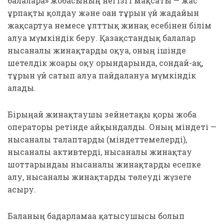
балаларға» жобасының негізгі мақсаты — жас
ұрпақты қолдау және оған тұрғын үй жағдайын
жақсартуға немесе ұлттық жинақ есебінен білім
алуға мүмкіндік беру. Қазақстандық балалар
нысаналы жинақтарды оқуға, оның ішінде
шетелдік жоғары оқу орындарында, сондай-ақ,
тұрғын үй сатып алуға пайдалануға мүмкіндік
алады.
Бірыңғай жинақтаушы зейнетақы қоры жоба
операторы ретінде айқындалды. Оның міндеті —
нысаналы талаптарды (міндеттемелерді),
нысаналы активтерді, нысаналы жинақтау
шоттарындағы нысаналы жинақтарды есепке
алу, нысаналы жинақтарды төлеуді жүзеге
асыру.
Баланың бағдарламаға қатысушысы болып