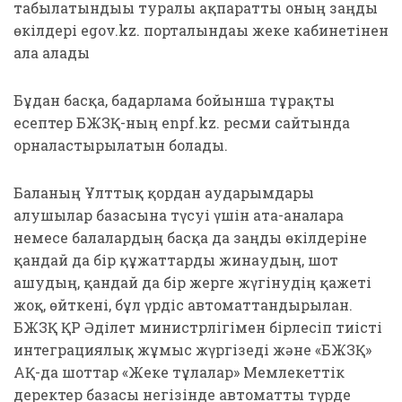
табылатындығы туралы ақпаратты оның заңды
өкілдері egov.kz. порталындағы жеке кабинетінен
ала алады
Бұдан басқа, бағдарлама бойынша тұрақты
есептер БЖЗҚ-ның enpf.kz. ресми сайтында
орналастырылатын болады.
Баланың Ұлттық қордан аударымдары
алушылар базасына түсуі үшін ата-аналарға
немесе балалардың басқа да заңды өкілдеріне
қандай да бір құжаттарды жинаудың, шот
ашудың, қандай да бір жерге жүгінудің қажеті
жоқ, өйткені, бұл үрдіс автоматтандырылған.
БЖЗҚ ҚР Әділет министрлігімен бірлесіп тиісті
интеграциялық жұмыс жүргізеді және «БЖЗҚ»
АҚ-да шоттар «Жеке тұлғалар» Мемлекеттік
деректер базасы негізінде автоматты түрде