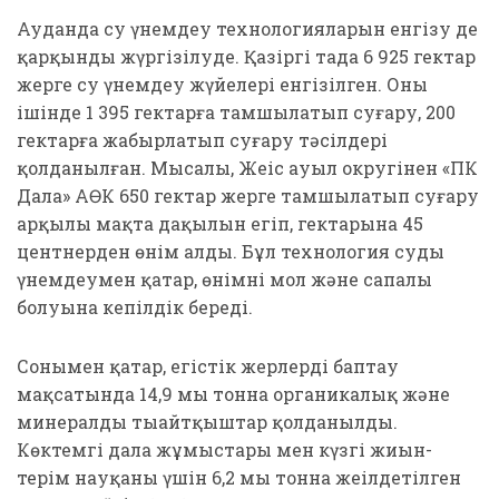
Ауданда су үнемдеу технологияларын енгізу де
қарқынды жүргізілуде. Қазіргі таңда 6 925 гектар
жерге су үнемдеу жүйелері енгізілген. Оның
ішінде 1 395 гектарға тамшылатып суғару, 200
гектарға жабырлатып суғару тәсілдері
қолданылған. Мысалы, Жеңіс ауыл округінен «ПК
Дала» АӨК 650 гектар жерге тамшылатып суғару
арқылы мақта дақылын егіп, гектарына 45
центнерден өнім алды. Бұл технология суды
үнемдеумен қатар, өнімнің мол және сапалы
болуына кепілдік береді.
Сонымен қатар, егістік жерлерді баптау
мақсатында 14,9 мың тонна органикалық және
минералды тыңайтқыштар қолданылды.
Көктемгі дала жұмыстары мен күзгі жиын-
терім науқаны үшін 6,2 мың тонна жеңілдетілген