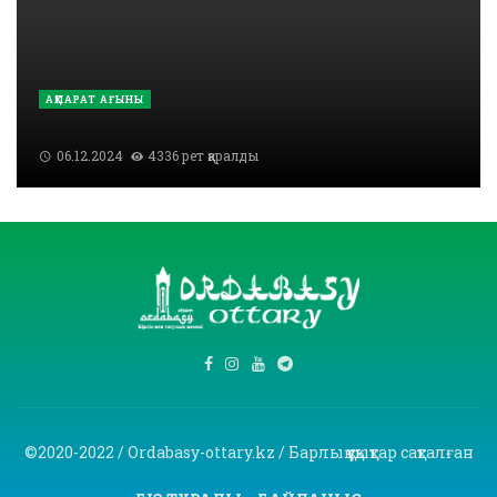
АҚПАРАТ АҒЫНЫ
06.12.2024
4336 рет қаралды
©2020-2022 / Ordabasy-ottary.kz / Барлық құқықтар сақталған