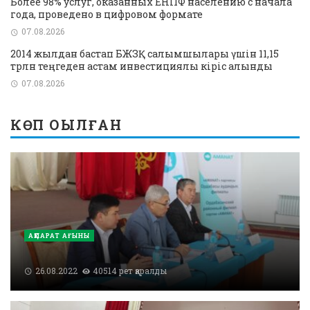
Более 98% услуг, оказанных ЕНПФ населению с начала
года, проведено в цифровом формате
07.08.2026
2014 жылдан бастап БЖЗҚ салымшылары үшін 11,15
трлн теңгеден астам инвестициялық кіріс алынды
07.08.2026
КӨП ОҚЫЛҒАН
АҚПАРАТ АҒЫНЫ
26.08.2022
40514 рет қаралды