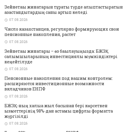
Зейнетақы жинақтарын тұрақты түрде қалыптастыратын
қазақстандықтардың саны артып келеді
07.08.2026
Число казахстанцев, регулярно формирующих свои
пенсионные накопления, растет
07.08.2026
Зейнетақы жинақтары – өз бақылауыңызда: БЖЗҚ
салымшыларының инвестициялық мүмкіндіктері
кеңейтілуде
07.08.2026
Пенсионные накопления под вашим контролем:
расширяются инвестиционные возможности
вкладчиков ЕНПФ
07.08.2026
БЖЗҚ-ның халыққа жыл басынан бері көрсеткен
қызметтерінің 98%-дан астамы цифрлық форматта
жүргізілді
07.08.2026