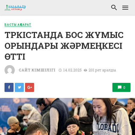
БАСТЫ АҚПАРАТ
ТҮРКІСТАНДА БОС ЖҰМЫС
ОРЫНДАРЫ ЖӘРМЕҢКЕСІ
ӨТТІ
САЙТ ӘКІМШІЛІГІ
14.02.2025
201 рет қаралды
0