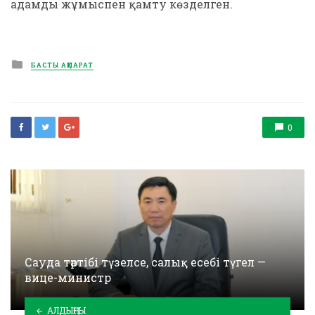
адамды жұмыспен қамту көзделген.
Posted
БАСТЫ АҚПАРАТ
in
0
Сауда тәртібі түзелсе, салық есебі түгел —
вице-министр
АЛДЫҢҒЫ