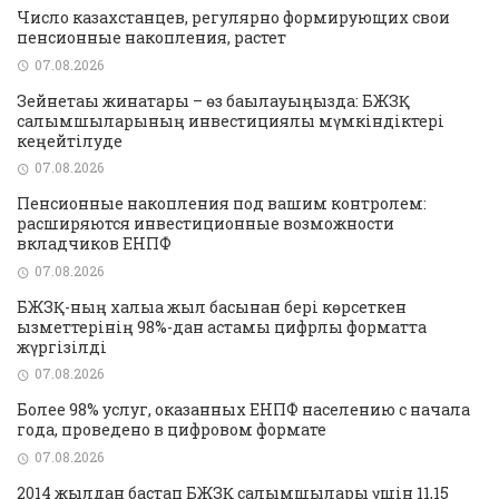
Число казахстанцев, регулярно формирующих свои
пенсионные накопления, растет
07.08.2026
Зейнетақы жинақтары – өз бақылауыңызда: БЖЗҚ
салымшыларының инвестициялық мүмкіндіктері
кеңейтілуде
07.08.2026
Пенсионные накопления под вашим контролем:
расширяются инвестиционные возможности
вкладчиков ЕНПФ
07.08.2026
БЖЗҚ-ның халыққа жыл басынан бері көрсеткен
қызметтерінің 98%-дан астамы цифрлық форматта
жүргізілді
07.08.2026
Более 98% услуг, оказанных ЕНПФ населению с начала
года, проведено в цифровом формате
07.08.2026
2014 жылдан бастап БЖЗҚ салымшылары үшін 11,15