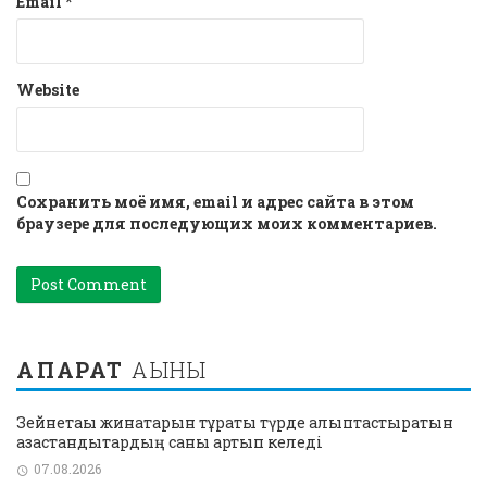
Email
*
Website
Сохранить моё имя, email и адрес сайта в этом
браузере для последующих моих комментариев.
АҚПАРАТ
АҒЫНЫ
Зейнетақы жинақтарын тұрақты түрде қалыптастыратын
қазақстандықтардың саны артып келеді
07.08.2026