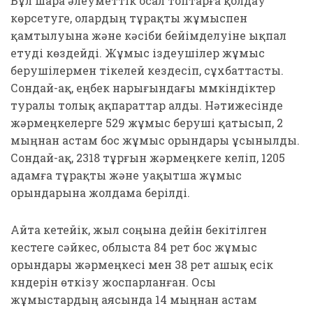
Бұл шара әлеуметтік осал топтарға қолдау
көрсетуге, олардың тұрақты жұмыспен
қамтылуына және кәсіби бейімделуіне ықпал
етуді көздейді. Жұмыс іздеушілер жұмыс
берушілермен тікелей кездесіп, сұхбаттасты.
Сондай-ақ, еңбек нарығындағы мүмкіндіктер
туралы толық ақпараттар алды. Нәтижесінде
жәрмеңкелерге 529 жұмыс беруші қатысып, 2
мыңнан астам бос жұмыс орындары ұсынылды.
Сондай-ақ, 2318 тұрғын жәрмеңкеге келіп, 1205
адамға тұрақты және уақытша жұмыс
орындарына жолдама берілді.
Айта кетейік, жыл соңына дейін бекітілген
кестеге сәйкес, облыста 84 рет бос жұмыс
орындары жәрмеңкесі мен 38 рет ашық есік
күндерін өткізу жоспарланған. Осы
жұмыстардың аясында 14 мыңнан астам