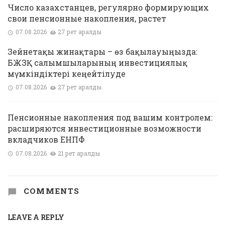
Число казахстанцев, регулярно формирующих
свои пенсионные накопления, растет
07.08.2026
27 рет қаралды
Зейнетақы жинақтары – өз бақылауыңызда:
БЖЗҚ салымшыларының инвестициялық
мүмкіндіктері кеңейтілуде
07.08.2026
27 рет қаралды
Пенсионные накопления под вашим контролем:
расширяются инвестиционные возможности
вкладчиков ЕНПФ
07.08.2026
21 рет қаралды
COMMENTS
LEAVE A REPLY