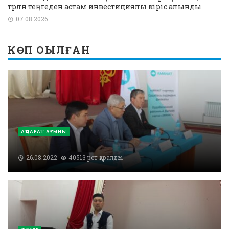
трлн теңгеден астам инвестициялық кіріс алынды
07.08.2026
КӨП ОҚЫЛҒАН
АҚПАРАТ АҒЫНЫ
26.08.2022
40513 рет қаралды