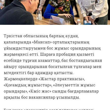
Түркістан облысының барлық аудан,
қалаларында «Мансап» орталықтарының
ұйымдастыруымен бос жұмыс орындарының
жәрмеңкесі өтті. Шараға пробация қызметі
есебінде тұрған азаматтар, бас бостандығынан
айыру орындарынан босатылған тұлғалар мен
мүгедектігі бар адамдар қатысты.
Жәрмеңкелерде «Жастар практикасы»,
«Қоғамдық жұмыстар», «Әлеуметтік жұмыс
орындары», «Күміс жас» сынды бағдарламалар
арқылы бос вакансиялар ұсынылды.