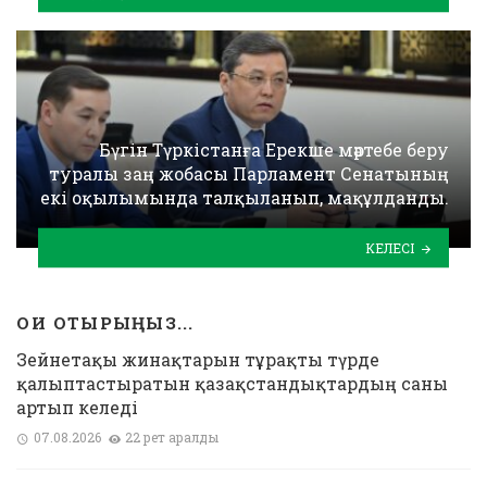
Бүгін Түркістанға Ерекше мәртебе беру
туралы заң жобасы Парламент Сенатының
екі оқылымында талқыланып, мақұлданды.
КЕЛЕСІ
ОҚИ ОТЫРЫҢЫЗ...
Зейнетақы жинақтарын тұрақты түрде
қалыптастыратын қазақстандықтардың саны
артып келеді
07.08.2026
22 рет қаралды