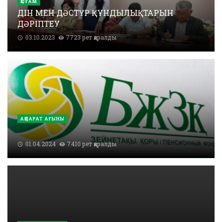
ҚОҒАМ
ДІН МЕН ДӘСТҮР ҚҰНДЫЛЫҚТАРЫН
ДӘРІПТЕУ
03.10.2023
7723 рет қаралды
АҚПАРАТ АҒЫНЫ
01.04.2024
7410 рет қаралды