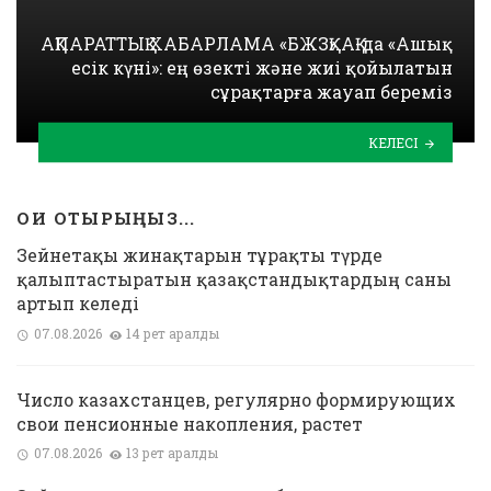
АҚПАРАТТЫҚ ХАБАРЛАМА «БЖЗҚ» АҚ-да «Ашық
есік күні»: ең өзекті және жиі қойылатын
сұрақтарға жауап береміз
КЕЛЕСІ
ОҚИ ОТЫРЫҢЫЗ...
Зейнетақы жинақтарын тұрақты түрде
қалыптастыратын қазақстандықтардың саны
артып келеді
07.08.2026
14 рет қаралды
Число казахстанцев, регулярно формирующих
свои пенсионные накопления, растет
07.08.2026
13 рет қаралды