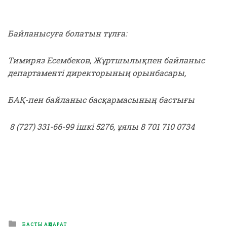
Байланысуға болатын тұлға:
Тимиряз Есембеков, Жұртшылықпен байланыс
департаменті директорының орынбасары,
БАҚ-пен байланыс басқармасының бастығы
8 (727) 331-66-99 ішкі 5276, ұялы 8 701 710 0734
Posted
БАСТЫ АҚПАРАТ