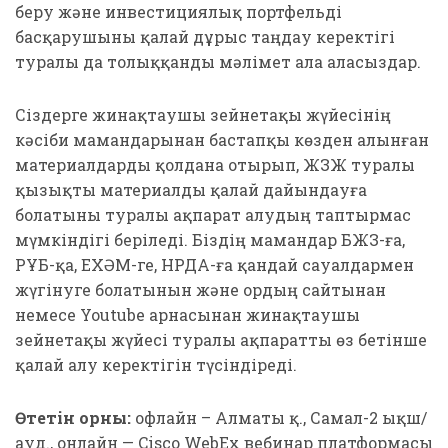
беру және инвестициялық портфельді
басқарушыны қалай дұрыс таңдау керектігі
туралы да толыққанды мәлімет ала аласыздар.
Сіздерге жинақтаушы зейнетақы жүйесінің
кәсіби мамандарынан бастапқы көзден алынған
материалдарды қолдана отырып, ЖЗЖ туралы
қызықты материалды қалай дайындауға
болатыны туралы ақпарат алудың таптырмас
мүмкіндігі беріледі. Біздің мамандар БЖЗҚ-ға,
ҚРҰБ-қа, ЕХӘҚМ-ге, ҚНРДА-ға қандай сауалдармен
жүгінуге болатынын және Қордың сайтынан
немесе Youtube арнасынан жинақтаушы
зейнетақы жүйесі туралы ақпаратты өз бетінше
қалай алу керектігін түсіндіреді.
Өтетін орны:
офлайн – Алматы қ., Самал-2 ықш/
ауд., онлайн — Cisco WebEx вебинар платформасы