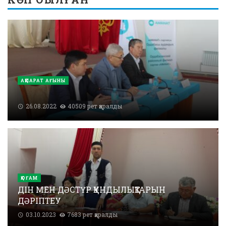
АҚПАРАТ АҒЫНЫ
26.08.2022
40509 рет қаралды
ҚОҒАМ
ДІН МЕН ДӘСТҮР ҚҰНДЫЛЫҚТАРЫН
ДӘРІПТЕУ
03.10.2023
7683 рет қаралды