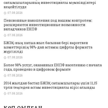
салымшыларының инвестициялық мүмкіндіктері
кеңейтілуде
07.08.2026
Пенсионные накопления под вашим контролем:
расширяются инвестиционные возможности
вкладчиков ЕНПФ
07.08.2026
БЖЗҚ-ның халыққа жыл басынан бері көрсеткен
қызметтерінің 98%-дан астамы цифрлық форматта
жүргізілді
07.08.2026
Более 98% услуг, оказанных ЕНПФ населению с начала
года, проведено в цифровом формате
07.08.2026
2014 жылдан бастап БЖЗҚ салымшылары үшін 11,15
трлн теңгеден астам инвестициялық кіріс алынды
07.08.2026
КӨП ОҚЫЛҒАН