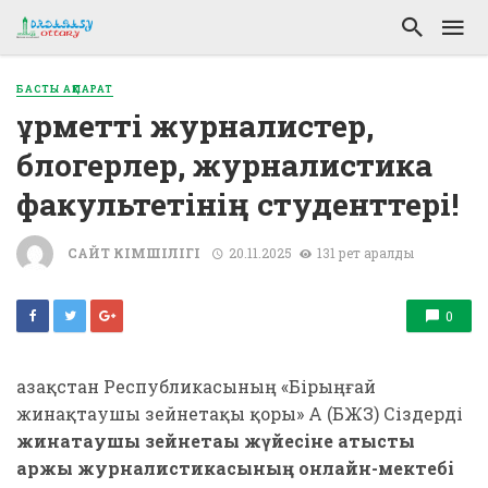
БАСТЫ АҚПАРАТ
Құрметті журналистер,
блогерлер, журналистика
факультетінің студенттері!
САЙТ ӘКІМШІЛІГІ
20.11.2025
131 рет қаралды
0
Қазақстан Республикасының «Бірыңғай
жинақтаушы зейнетақы қоры» АҚ (БЖЗҚ) Сіздерді
жинақтаушы зейнетақы жүйесіне қатысты
қаржы журналистикасының онлайн-мектебі