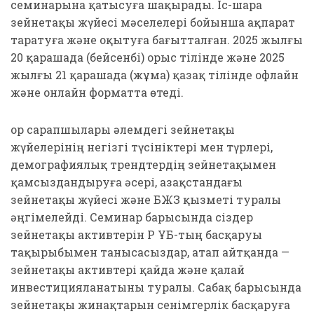
семинарына қатысуға шақырады. Іс-шара
зейнетақы жүйесі мәселелері бойынша ақпарат
таратуға және оқытуға бағытталған. 2025 жылғы
20 қарашада (бейсенбі) орыс тілінде және 2025
жылғы 21 қарашада (жұма) қазақ тілінде офлайн
және онлайн форматта өтеді.
Қор сарапшылары әлемдегі зейнетақы
жүйелерінің негізгі түсініктері мен түрлері,
демографиялық трендтердің зейнетақымен
қамсыздандыруға әсері, Қазақстандағы
зейнетақы жүйесі және БЖЗҚ қызметі туралы
әңгімелейді. Семинар барысында сіздер
зейнетақы активтерін ҚР ҰБ-тың басқаруы
тақырыбымен танысасыздар, атап айтқанда —
зейнетақы активтері қайда және қалай
инвестицияланатыны туралы. Сабақ барысында
зейнетақы жинақтарын сенімгерлік басқаруға