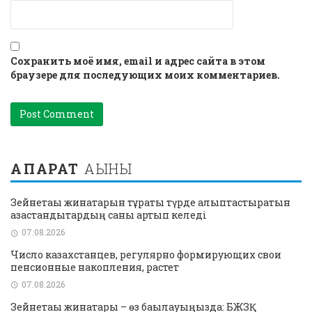
Сохранить моё имя, email и адрес сайта в этом
браузере для последующих моих комментариев.
АҚПАРАТ
АҒЫНЫ
Зейнетақы жинақтарын тұрақты түрде қалыптастыратын
қазақстандықтардың саны артып келеді
07.08.2026
Число казахстанцев, регулярно формирующих свои
пенсионные накопления, растет
07.08.2026
Зейнетақы жинақтары – өз бақылауыңызда: БЖЗҚ