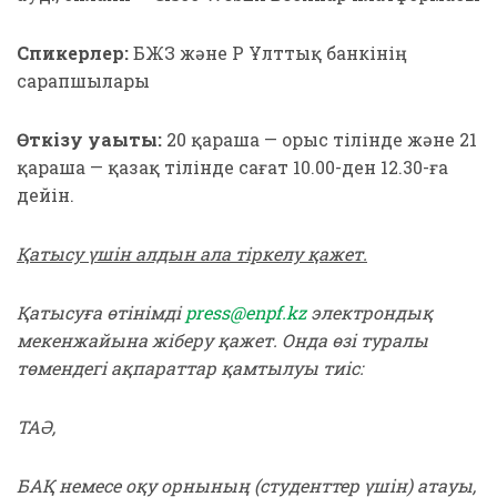
Спикерлер:
БЖЗҚ және ҚР Ұлттық банкінің
сарапшылары
Өткізу уақыты:
20 қараша — орыс тілінде және 21
қараша — қазақ тілінде сағат 10.00-ден 12.30-ға
дейін.
Қатысу үшін алдын ала тіркелу қажет.
Қатысуға өтінімді
press@enpf.kz
электрондық
мекенжайына жіберу қажет. Онда өзі туралы
төмендегі ақпараттар қамтылуы тиіс:
ТАӘ,
БАҚ немесе оқу орнының (студенттер үшін) атауы,