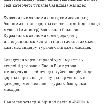
сын қатерлері туралы баяндама жасады;
Еуразиялық экономикалық комиссияның
Экономика және қаржы саясаты жөніндегі алқа
мүшесі (министр) Бақытжан Сағынтаев
Еуразиялық экономикалық одақтың
интеграциялық кеңістігіндегі зейнетақымен
қамсыздандыру туралы баяндама жасады;
Қазақстан қаржыгерлері қауымдастығы
кеңесінің төрағасы Елена Бахмутова
жинақтаушы зейнетақы жүйесі шеңберіндегі
қаржы нарығына қатысушылар үшін сын-
қатерлер мен келешегі туралы баяндама
жасады.
Дөңгелек үстелдің бірінші бөлігін
«БЖЗҚ» АҚ