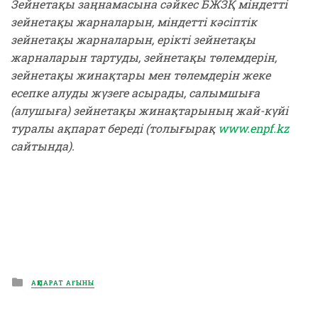
Зейнетақы заңнамасына сәйкес БЖЗҚ міндетті
зейнетақы жарналарын, міндетті кәсіптік
зейнетақы жарналарын, ерікті зейнетақы
жарналарын тартуды, зейнетақы төлемдерін,
зейнетақы жинақтары мен төлемдерін жеке
есепке алуды жүзеге асырады, салымшыға
(алушыға) зейнетақы жинақтарының жай-күйі
туралы ақпарат береді (толығырақ
www.enpf.kz
сайтында).
Posted
АҚПАРАТ АҒЫНЫ
in