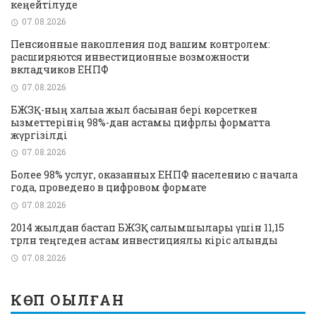
кеңейтілуде
07.08.2026
Пенсионные накопления под вашим контролем:
расширяются инвестиционные возможности
вкладчиков ЕНПФ
07.08.2026
БЖЗҚ-ның халыққа жыл басынан бері көрсеткен
қызметтерінің 98%-дан астамы цифрлық форматта
жүргізілді
07.08.2026
Более 98% услуг, оказанных ЕНПФ населению с начала
года, проведено в цифровом формате
07.08.2026
2014 жылдан бастап БЖЗҚ салымшылары үшін 11,15
трлн теңгеден астам инвестициялық кіріс алынды
07.08.2026
КӨП ОҚЫЛҒАН