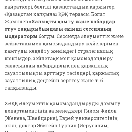
қайраткері, белгілі қазақстандық қаржыгер,
«Қазақстан халқына» ҚӘҚ төрағасы Болат
Жәмішев
«Халықты қамту және хабардар
ету» тақырыбындағы екінші сессияның
модераторы
болды. Сессияда әлеуметтік және
зейнетақымен қамсыздандыру жүйелерімен
қамтуды кеңейту жөніндегі стратегиялық
шешімдер, зейнетақымен қамсыздандыру
саласындағы хабардарлық пен қаржылық
сауаттылықты арттыру тәсілдері, қаржылық
сауаттылық деңгейін зерттеу және т. б.
талқыланды.
ХӘҚҚ Әлеуметтік қамсыздандыруды дамыту
департаментінің аға менеджері Гийом Фийон
(Женева, Швейцария), Еврей университетінің
өкілі, доктор Эбигейл Гурвиц (Иерусалим,