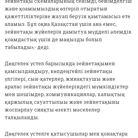
зейнетақы схемаларының сенімді, бейімделгіш
және қоғамымыздың өзгеріп отыратын
қажеттіліктеріне жауап беруін қамтамасыз ете
аламыз. Бұл оқиға Қазақстан үшін ғана емес,
зейнетақы жүйелерін дамытуға мүдделі әлемдік
қоғамдастық үшін де маңызды болып
табылады»,- деді.
Дөңгелек үстел барысында зейнетақымен
қамсыздандыру, көпдеңгейлі зейнетақы
үлгілері, сын-қатерлер, жинақтаушы және
аралас зейнетақы жүйелеріндегі мүмкіндіктер
мен шешімдер, коммуникациялар, халықтың
қаржылық сауаттылығы және зейнетақыны
жоспарлау сияқты өзекті мәселелер
талқыланды.
Дөңгелек үстелге қатысушылар мен қонақтарға