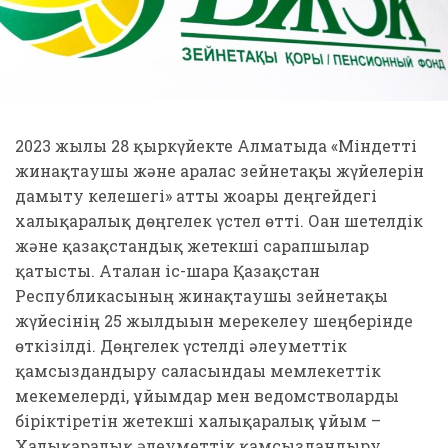
2023 жылғы 28 қыркүйекте Алматыда «Міндетті
жинақтаушы және аралас зейнетақы жүйелерін
дамыту келешегі» атты жоғары деңгейдегі
халықаралық дөңгелек үстел өтті. Оған шетелдік
және қазақстандық жетекші сарапшылар
қатысты. Аталған іс-шара Қазақстан
Республикасының жинақтаушы зейнетақы
жүйесінің 25 жылдығын мерекелеу шеңберінде
өткізілді. Дөңгелек үстелді әлеуметтік
қамсыздандыру саласындағы мемлекеттік
мекемелерді, ұйымдар мен ведомстволарды
біріктіретін жетекші халықаралық ұйым –
Халықаралық әлеуметтік қамсыздандыру