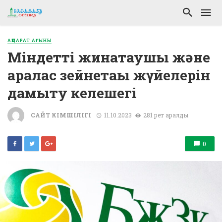
АҚПАРАТ АҒЫНЫ
Міндетті жинақтаушы және
аралас зейнетақы жүйелерін
дамыту келешегі
САЙТ ӘКІМШІЛІГІ
11.10.2023
281 рет қаралды
0