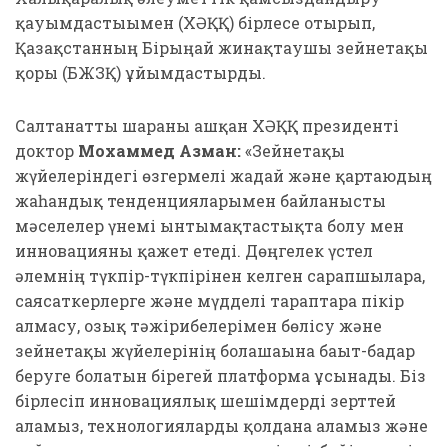
қауымдастығымен (ХӘҚҚ) бірлесе отырып,
Қазақстанның Бірыңғай жинақтаушы зейнетақы
қоры (БЖЗҚ) ұйымдастырды.
Салтанатты шараны ашқан ХӘҚҚ президенті
доктор
Мохаммед Азман:
«Зейнетақы
жүйелеріндегі өзгермелі жағдай және қартаюдың
жаһандық тенденцияларымен байланысты
мәселелер үнемі ынтымақтастықта болу мен
инновацияны қажет етеді. Дөңгелек үстел
әлемнің түкпір-түкпірінен келген сарапшыларға,
саясаткерлерге және мүдделі тараптарға пікір
алмасу, озық тәжірибелерімен бөлісу және
зейнетақы жүйелерінің болашағына бағыт-бағдар
беруге болатын бірегей платформа ұсынады. Біз
бірлесіп инновациялық шешімдерді зерттей
аламыз, технологияларды қолдана аламыз және