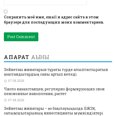
Сохранить моё имя, email и адрес сайта в этом
браузере для последующих моих комментариев.
АҚПАРАТ
АҒЫНЫ
Зейнетақы жинақтарын тұрақты түрде қалыптастыратын
қазақстандықтардың саны артып келеді
07.08.2026
Число казахстанцев, регулярно формирующих свои
пенсионные накопления, растет
07.08.2026
Зейнетақы жинақтары – өз бақылауыңызда: БЖЗҚ
салымшыларының инвестициялық мүмкіндіктері