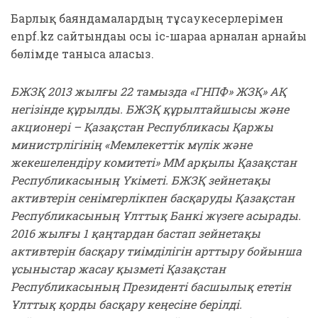
Барлық баяндамалардың тұсаукесерлерімен
enpf.kz сайтындағы осы іс-шараға арналған арнайы
бөлімде таныса аласыз.
БЖЗҚ 2013 жылғы 22 тамызда «ГНПФ» ЖЗҚ» АҚ
негізінде құрылды. БЖЗҚ құрылтайшысы және
акционері – Қазақстан Республикасы Қаржы
министрлігінің «Мемлекеттік мүлік және
жекешелендіру комитеті» ММ арқылы Қазақстан
Республикасының Үкіметі. БЖЗҚ зейнетақы
активтерін сенімгерлікпен басқаруды Қазақстан
Республикасының Ұлттық Банкі жүзеге асырады.
2016 жылғы 1 қаңтардан бастап зейнетақы
активтерін басқару тиімділігін арттыру бойынша
ұсыныстар жасау қызметі Қазақстан
Республикасының Президенті басшылық ететін
Ұлттық қорды басқару кеңесіне берілді.