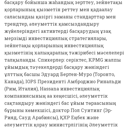
басқару бойынша жаһандық зерттеу, зейнетақы
қорларының қызметін реттеу мен қадағалау
саласындағы қазіргі заманғы стандарттар мен
трендтер, әлеуметтік қамсыздандыру
жүйелеріндегі активтерді басқарудың ұзақ
мерзімді инвестициялық стратегиялары,
зейнетақы қорларының инвестициялық
қызметінің халықаралық тәжірибесі мәселелері
талқыланды. Спикерлер: серіктес, KPMG жалпы
ұйымдық тәуекелдерді басқару жөніндегі
ұлттық басшы Эдуард Бертен-Муро (Торонто,
Канада), IOPS Президенті Амброджио Ринальди
(Рим, Италия), Hassana инвестициялық
компаниясының аға кеңесшісі, әлеуметтік
сақтандыру жөніндегі бас ұйым төрағасының
бұрынғы көмекшісі, доктор Пол Суитинг (Эр-
Рияд, Сауд Арабиясы), ҚХР Еңбек және
әлеуметтік қорғау министрлігінің Әлеуметтік