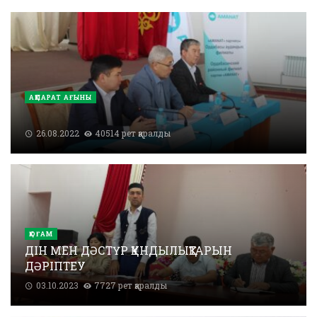
АҚПАРАТ АҒЫНЫ
26.08.2022
40514 рет қаралды
ҚОҒАМ
ДІН МЕН ДӘСТҮР ҚҰНДЫЛЫҚТАРЫН
ДӘРІПТЕУ
03.10.2023
7727 рет қаралды