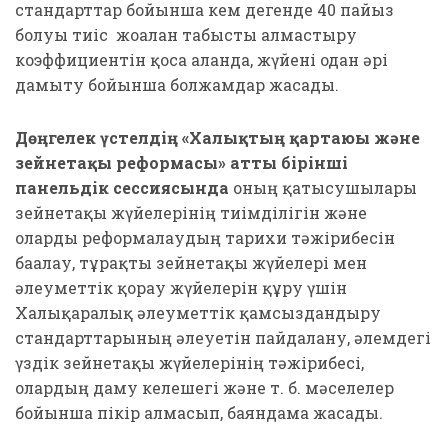
стандарттар бойынша кем дегенде 40 пайыз
болуы тиіс жоғалған табысты алмастыру
коэффициентін қоса алғанда, жүйені одан әрі
дамыту бойынша болжамдар жасады.
Дөңгелек үстелдің «Халықтың қартаюы және
зейнетақы реформасы» атты бірінші
панельдік сессиясында
оның қатысушылары
зейнетақы жүйелерінің тиімділігін және
оларды реформалаудың тарихи тәжірибесін
бағалау, тұрақты зейнетақы жүйелері мен
әлеуметтік қорғау жүйелерін құру үшін
Халықаралық әлеуметтік қамсыздандыру
стандарттарының әлеуетін пайдалану, әлемдегі
үздік зейнетақы жүйелерінің тәжірибесі,
олардың даму келешегі және т. б. мәселелер
бойынша пікір алмасып, баяндама жасады.