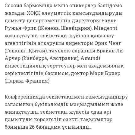
Сессия барысында мына спикерлер баяндама
жасады: ХӘҚҚ әлеуметтік қамсыздандыруды
дамыту департаментінің директоры Рауль
Ружья-Фрик (Женева, Швейцария), Міндетті
жинақтаушы зейнетақы жүйесін қадағалау
агенттігінің атқарушы директоры Эрик Ченг
(Гонконг, Қытай), тәуелсіз сарапшы Брайан Ли-
Арчер (Канберра, Австралия), Amundi
инвестициялық зерттеулер мен академиялық
серіктестігінің басшысы, доктор Мари Бриер
(Париж, Франция)
Конференцияда зейнетақымен қамсыздандыру
саласының бүкіләлемдік маңыздылығын және
жинақтаушы зейнетақы жүйесін одан әрі
дамытуды көрсететін өзекті тақырыптар
бойынша 26 баяндама ұсынылды.