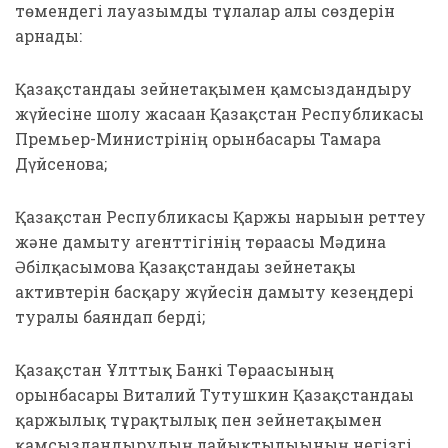
төмендегі лауазымды тұлғалар алғы сөздерін
арнады:
Қазақстандағы зейнетақымен қамсыздандыру
жүйесіне шолу жасаған Қазақстан Республикасы
Премьер-Министрінің орынбасары Тамара
Дүйсенова;
Қазақстан Республикасы Қаржы нарығын реттеу
және дамыту агенттігінің төрағасы Мәдина
Әбілқасымова Қазақстандағы зейнетақы
активтерін басқару жүйесін дамыту кезеңдері
туралы баяндап берді;
Қазақстан Ұлттық Банкі Төрағасының
орынбасары Виталий Тутушкин Қазақстандағы
қаржылық тұрақтылық пен зейнетақымен
қамсыздандырудың лайықтылығының негізгі