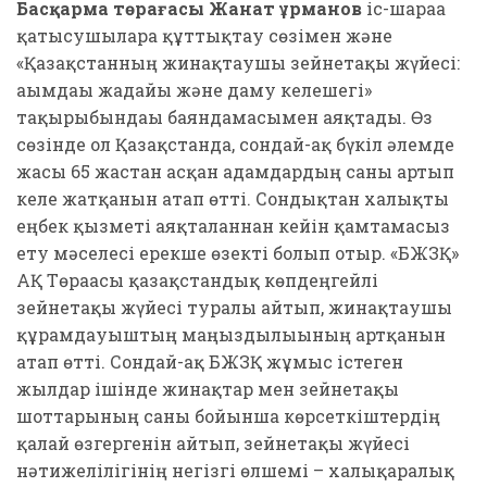
Басқарма төрағасы
Жанат Құрманов
іс-шараға
қатысушыларға құттықтау сөзімен және
«Қазақстанның жинақтаушы зейнетақы жүйесі:
ағымдағы жағдайы және даму келешегі»
тақырыбындағы баяндамасымен аяқтады. Өз
сөзінде ол Қазақстанда, сондай-ақ бүкіл әлемде
жасы 65 жастан асқан адамдардың саны артып
келе жатқанын атап өтті. Сондықтан халықты
еңбек қызметі аяқталғаннан кейін қамтамасыз
ету мәселесі ерекше өзекті болып отыр. «БЖЗҚ»
АҚ Төрағасы қазақстандық көпдеңгейлі
зейнетақы жүйесі туралы айтып, жинақтаушы
құрамдауыштың маңыздылығының артқанын
атап өтті. Сондай-ақ БЖЗҚ жұмыс істеген
жылдар ішінде жинақтар мен зейнетақы
шоттарының саны бойынша көрсеткіштердің
қалай өзгергенін айтып, зейнетақы жүйесі
нәтижелілігінің негізгі өлшемі – халықаралық