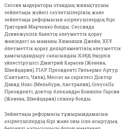
Сессия модераторы отандық жинақтаушы
зейнетақы жүйесі сәулетшілерінің және
зейнетақы реформасын әзірлеушілердің бірі
Григорий Марченко болды. Сессияда
Дүниежүзілік банктің әлеуметтік қорғау
жөніндегі аға маманы Химанши Джейн, ХЕҰ
Әлеуметтік қорғау департаментінің әлеуметтік
қамсыздандыру саласындағы ХӘҚҚ Өңірлік
үйлестірушісі Дмитрий Карасев (Женева,
Швейцария), FIAP Президенті Гильермо Артур
(Сантьяго, Чили), Mercer аға серіктесі Доктор
Дэвид Нокс (Мельбурн, Австралия), Greycells
Президенті, доктор Алехандро Бонилла-Гарсия
(Женева, Швейцария) спикер болды.
Зейнетақы реформасы тұжырымдамасын
әзірлеушілердің бірі және оны іске асырудың
белсенді қатысушысы болған мемлекет