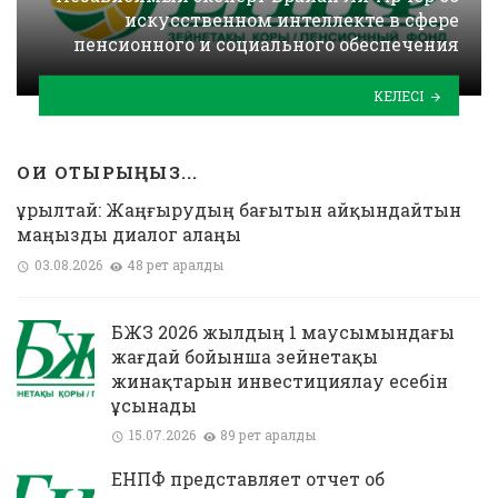
искусственном интеллекте в сфере
пенсионного и социального обеспечения
КЕЛЕСІ
ОҚИ ОТЫРЫҢЫЗ...
Құрылтай: Жаңғырудың бағытын айқындайтын
маңызды диалог алаңы
03.08.2026
48 рет қаралды
БЖЗҚ 2026 жылдың 1 маусымындағы
жағдай бойынша зейнетақы
жинақтарын инвестициялау есебін
ұсынады
15.07.2026
89 рет қаралды
ЕНПФ представляет отчет об