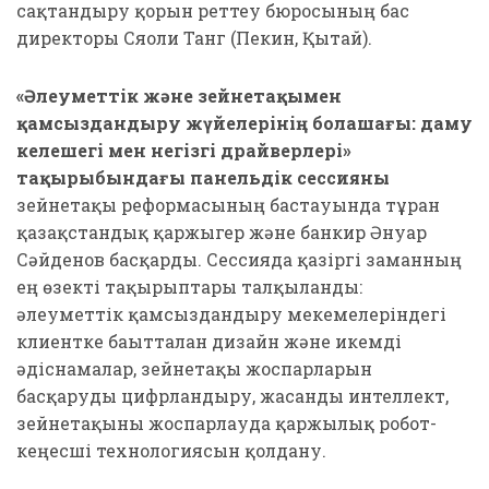
сақтандыру қорын реттеу бюросының бас
директоры Сяоли Танг (Пекин, Қытай).
«Әлеуметтік және зейнетақымен
қамсыздандыру жүйелерінің болашағы: даму
келешегі мен негізгі драйверлері»
тақырыбындағы панельдік сессияны
зейнетақы реформасының бастауында тұрған
қазақстандық қаржыгер және банкир Әнуар
Сәйденов басқарды. Сессияда қазіргі заманның
ең өзекті тақырыптары талқыланды:
әлеуметтік қамсыздандыру мекемелеріндегі
клиентке бағытталған дизайн және икемді
әдіснамалар, зейнетақы жоспарларын
басқаруды цифрландыру, жасанды интеллект,
зейнетақыны жоспарлауда қаржылық робот-
кеңесші технологиясын қолдану.