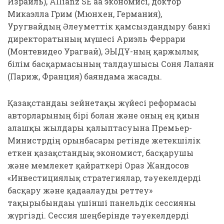
Израиль), Allianz SE аға экономисі, доктор
Микаэлла Грим (Мюнхен, Германия),
Уругвайдың Әлеуметтік қамсыздандыру банкі
директоратының мүшесі Ариэль Феррари
(Монтевидео Урагвай), ЭЫДҰ-ның қаржылық
білім басқармасының талдаушысы Соня Лалаян
(Париж, Франция) баяндама жасады.
Қазақстандағы зейнетақы жүйесі реформасы
авторларының бірі болған және оның ең қиын
алғашқы жылдары қалыптасуына Премьер-
Министрдің орынбасары ретінде жетекшілік
еткен қазақстандық экономист, басқарушы
және мемлекет қайраткері Ораз Жандосов
«Инвестициялық стратегиялар, тәуекелдерді
басқару және қадағалауды реттеу»
тақырыбындағы үшінші панельдік сессияны
жүргізді. Сессия шеңберінде тәуекелдерді