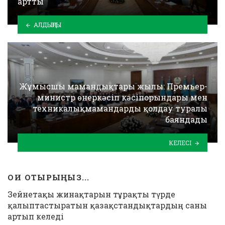
артты
АЛДЫҢҒЫ
Жұмысшы мамандықтары жылы: Премьер-
министр өнеркәсіп кәсіпорындары мен
техникалықмамандарды қолдау туралы
баяндады
КЕЛЕСІ
ОҚИ ОТЫРЫҢЫЗ...
Зейнетақы жинақтарын тұрақты түрде
қалыптастыратын қазақстандықтардың саны
артып келеді