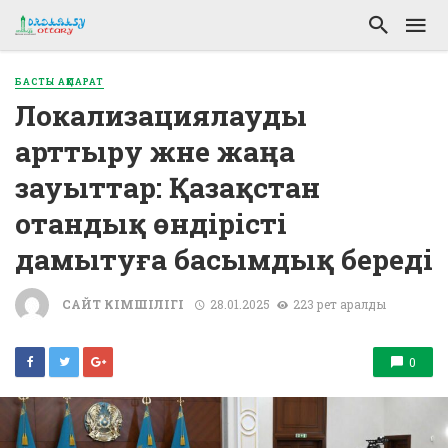
БАСТЫ АҚПАРАТ
Локализациялауды
арттыру және жаңа
зауыттар: Қазақстан
отандық өндірісті
дамытуға басымдық береді
САЙТ ӘКІМШІЛІГІ
28.01.2025
223 рет қаралды
0