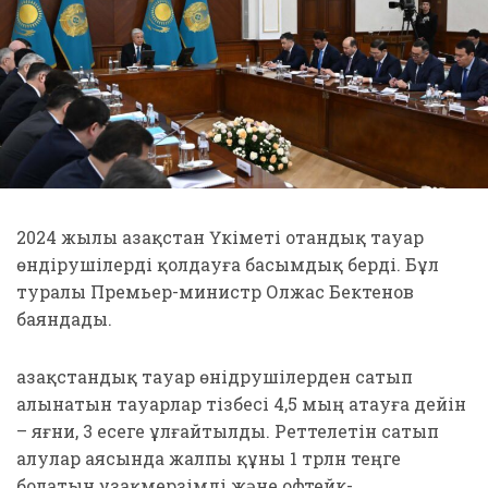
2024 жылы Қазақстан Үкіметі отандық тауар
өндірушілерді қолдауға басымдық берді. Бұл
туралы Премьер-министр Олжас Бектенов
баяндады.
Қазақстандық тауар өнідрушілерден сатып
алынатын тауарлар тізбесі 4,5 мың атауға дейін
– яғни, 3 есеге ұлғайтылды. Реттелетін сатып
алулар аясында жалпы құны 1 трлн теңге
болатын ұзақмерзімді және офтейк-