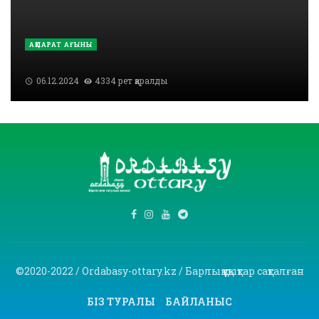
АҚПАРАТ АҒЫНЫ
06.12.2024
4334 рет қаралды
©2020-2022 / Ordabasy-ottary.kz / Барлық құқықтар сақталған
БІЗ ТУРАЛЫ
БАЙЛАНЫС