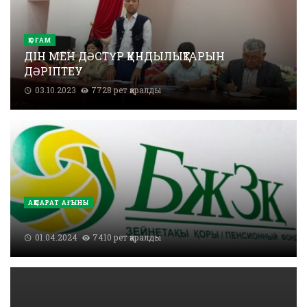
ҚОҒАМ
ДІН МЕН ДӘСТҮР ҚҰНДЫЛЫҚТАРЫН
ДӘРІПТЕУ
03.10.2023
7728 рет қаралды
АҚПАРАТ АҒЫНЫ
01.04.2024
7410 рет қаралды