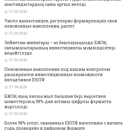
қазақстандықтардың саны артып келеді
07.08.2026
Число казахстанцев, регулярно формирующих свои
пенсионные накопления, растет
07.08.2026
Зейнетақы жинақтары – өз бақылауыңызда: БЖЗҚ
салымшыларының инвестициялық мүмкіндіктері
кеңейтілуде
07.08.2026
Пенсионные накопления под вашим контролем:
расширяются инвестиционные возможности
вкладчиков ЕНПФ
07.08.2026
БЖЗҚ-ның халыққа жыл басынан бері көрсеткен
қызметтерінің 98%-дан астамы цифрлық форматта
жүргізілді
07.08.2026
Более 98% услуг, оказанных ЕНПФ населению с начала
года, проведено в цифровом формате