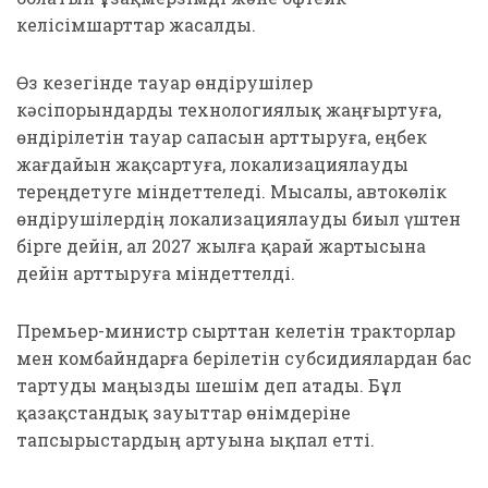
келісімшарттар жасалды.
Өз кезегінде тауар өндірушілер
кәсіпорындарды технологиялық жаңғыртуға,
өндірілетін тауар сапасын арттыруға, еңбек
жағдайын жақсартуға, локализациялауды
тереңдетуге міндеттеледі. Мысалы, автокөлік
өндірушілердің локализациялауды биыл үштен
бірге дейін, ал 2027 жылға қарай жартысына
дейін арттыруға міндеттелді.
Премьер-министр сырттан келетін тракторлар
мен комбайндарға берілетін субсидиялардан бас
тартуды маңызды шешім деп атады. Бұл
қазақстандық зауыттар өнімдеріне
тапсырыстардың артуына ықпал етті.