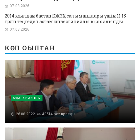
07.08.2026
2014 жылдан бастап БЖЗҚ салымшылары үшін 11,15
трлн теңгеден астам инвестициялық кіріс алынды
07.08.2026
КӨП ОҚЫЛҒАН
АҚПАРАТ АҒЫНЫ
26.08.2022
40514 рет қаралды