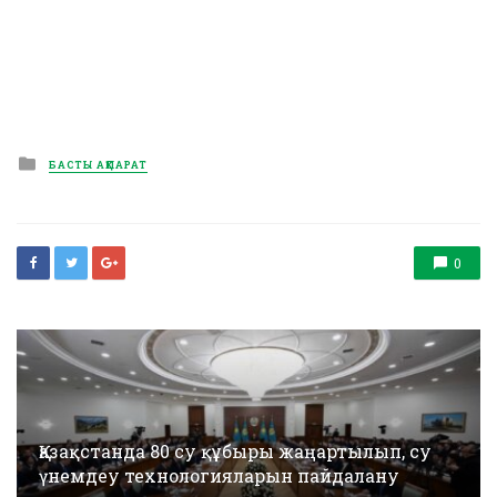
Posted
БАСТЫ АҚПАРАТ
in
0
Қазақстанда 80 су құбыры жаңартылып, су
үнемдеу технологияларын пайдалану