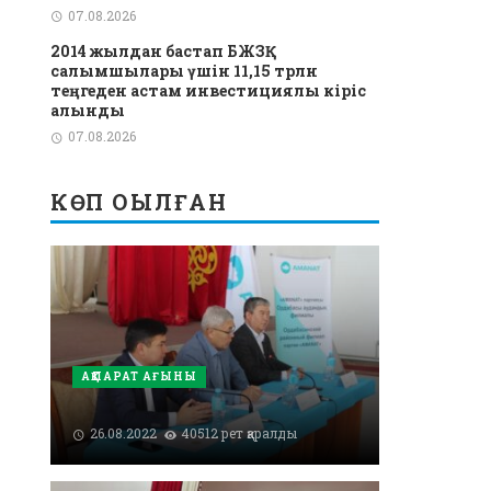
07.08.2026
2014 жылдан бастап БЖЗҚ
салымшылары үшін 11,15 трлн
теңгеден астам инвестициялық кіріс
алынды
07.08.2026
КӨП ОҚЫЛҒАН
АҚПАРАТ АҒЫНЫ
26.08.2022
40512 рет қаралды