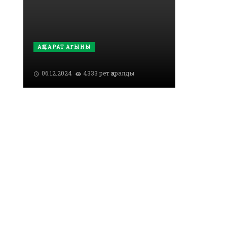
АҚПАРАТ АҒЫНЫ
06.12.2024
4333 рет қаралды