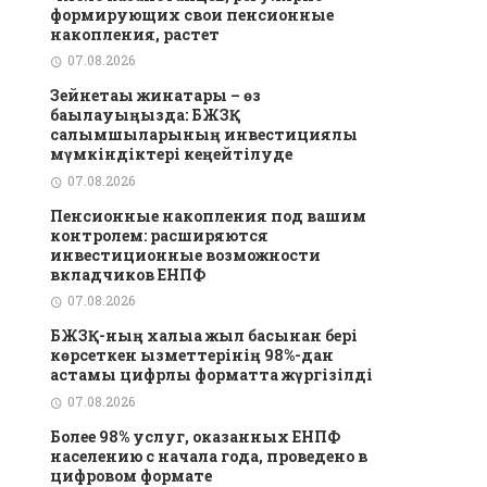
формирующих свои пенсионные
накопления, растет
07.08.2026
Зейнетақы жинақтары – өз
бақылауыңызда: БЖЗҚ
салымшыларының инвестициялық
мүмкіндіктері кеңейтілуде
07.08.2026
Пенсионные накопления под вашим
контролем: расширяются
инвестиционные возможности
вкладчиков ЕНПФ
07.08.2026
БЖЗҚ-ның халыққа жыл басынан бері
көрсеткен қызметтерінің 98%-дан
астамы цифрлық форматта жүргізілді
07.08.2026
Более 98% услуг, оказанных ЕНПФ
населению с начала года, проведено в
цифровом формате