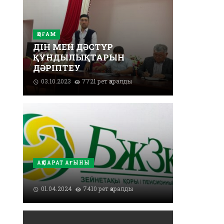
ҚОҒАМ
ДІН МЕН ДӘСТҮР
ҚҰНДЫЛЫҚТАРЫН
ДӘРІПТЕУ
03.10.2023
7721 рет қаралды
АҚПАРАТ АҒЫНЫ
01.04.2024
7410 рет қаралды