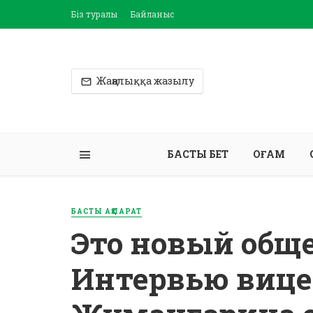
Біз туралы
Байланыс
Жаңалыққа жазылу
БАСТЫ БЕТ
ҚОҒАМ
БАСТЫ АҚПАРАТ
Это новый обще
Интервью вице