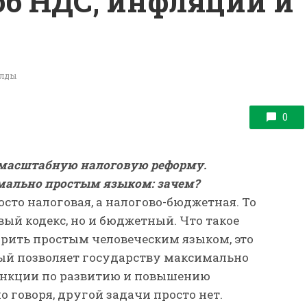
б НДС, инфляции и
алды
0
 масштабную налоговую реформу.
мально простым языком: зачем?
осто налоговая, а налогово-бюджетная. То
вый кодекс, но и бюджетный. Что такое
орить простым человеческим языком, это
ый позволяет государству максимально
ункции по развитию и повышению
о говоря, другой задачи просто нет.