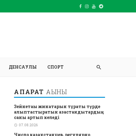
ДЕНСАУЛЫҚ
СПОРТ
АҚПАРАТ
АҒЫНЫ
Зейнетақы жинақтарын тұрақты түрде
қалыптастыратын қазақстандықтардың
саны артып келеді
07.08.2026
Число казахстанцев, регулярно