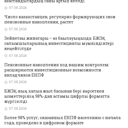
қазақстандықтардың саны артып келеді
07.08.2026
Число казахстанцев, регулярно формирующих свои
пенсионные накопления, растет
07.08.2026
Зейнетақы жинақтары – өз бақылауыңызда: БЖЗҚ
салымшыларының инвестициялық мүмкіндіктері
кеңейтілуде
07.08.2026
Пенсионные накопления под вашим контролем:
расширяются инвестиционные возможности
вкладчиков ЕНПФ
07.08.2026
БЖЗҚ-ның халыққа жыл басынан бері көрсеткен
қызметтерінің 98%-дан астамы цифрлық форматта
жүргізілді
07.08.2026
Более 98% услуг, оказанных ЕНПФ населению с начала
года, проведено в цифровом формате