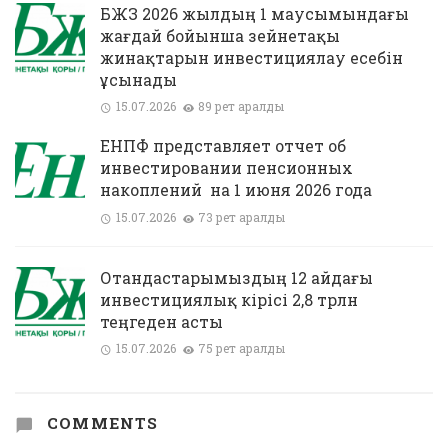
БЖЗҚ 2026 жылдың 1 маусымындағы
жағдай бойынша зейнетақы
жинақтарын инвестициялау есебін
ұсынады
15.07.2026
89 рет қаралды
ЕНПФ представляет отчет об
инвестировании пенсионных
накоплений на 1 июня 2026 года
15.07.2026
73 рет қаралды
Отандастарымыздың 12 айдағы
инвестициялық кірісі 2,8 трлн
теңгеден асты
15.07.2026
75 рет қаралды
COMMENTS