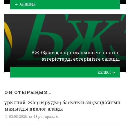
АЛДЫҢҒЫ
БЖЗҚ салық заңнамасына енгізілген
өзгерістерді естеріңізге салады
КЕЛЕСІ
ОҚИ ОТЫРЫҢЫЗ...
Құрылтай: Жаңғырудың бағытын айқындайтын
маңызды диалог алаңы
03.08.2026
48 рет қаралды