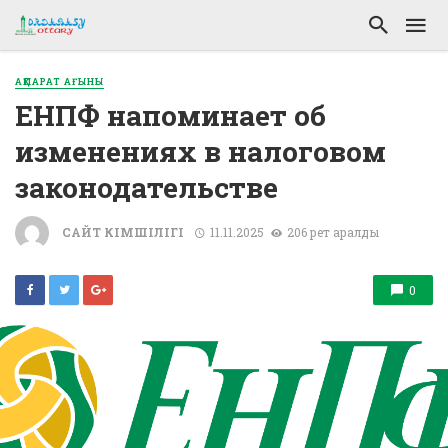
АҚПАРАТ АҒЫНЫ
ЕНПФ напоминает об
изменениях в налоговом
законодательстве
САЙТ ӘКІМШІЛІГІ
11.11.2025
206 рет қаралды
0