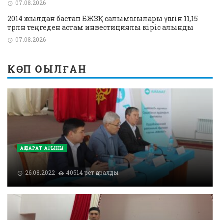
07.08.2026
2014 жылдан бастап БЖЗҚ салымшылары үшін 11,15
трлн теңгеден астам инвестициялық кіріс алынды
07.08.2026
КӨП ОҚЫЛҒАН
АҚПАРАТ АҒЫНЫ
26.08.2022
40514 рет қаралды