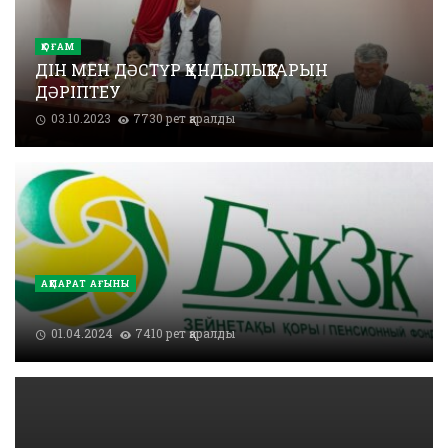
ҚОҒАМ
ДІН МЕН ДӘСТҮР ҚҰНДЫЛЫҚТАРЫН
ДӘРІПТЕУ
03.10.2023
7730 рет қаралды
АҚПАРАТ АҒЫНЫ
01.04.2024
7410 рет қаралды