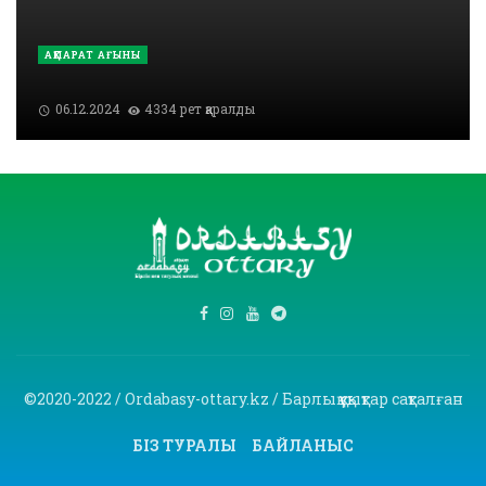
АҚПАРАТ АҒЫНЫ
06.12.2024
4334 рет қаралды
©2020-2022 / Ordabasy-ottary.kz / Барлық құқықтар сақталған
БІЗ ТУРАЛЫ
БАЙЛАНЫС