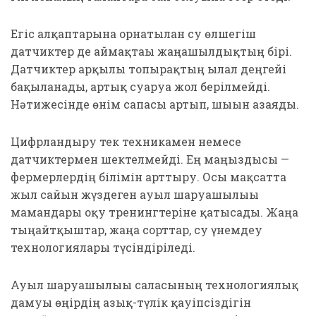
Егіс алқаптарына орнатылған су өлшегіш
датчиктер де аймақтағы жаңашылдықтың бірі.
Датчиктер арқылы топырақтың ылғал деңгейі
бақыланады, артық суаруға жол берілмейді.
Нәтижесінде өнім сапасы артып, шығын азаяды.
Цифрландыру тек техникамен немесе
датчиктермен шектелмейді. Ең маңыздысы —
фермерлердің білімін арттыру. Осы мақсатта
жыл сайын жүздеген ауыл шаруашылығы
мамандары оқу тренингтеріне қатысады. Жаңа
тыңайтқыштар, жаңа сорттар, су үнемдеу
технологиялары түсіндіріледі.
Ауыл шаруашылығы саласының технологиялық
дамуы өңірдің азық-түлік қауіпсіздігін