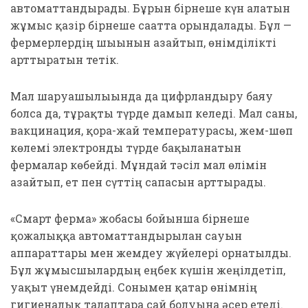
автоматтандырады. Бұрын бірнеше күн алатын
жұмыс қазір бірнеше сағатта орындалады. Бұл —
фермерлердің шығынын азайтып, өнімділікті
арттыратын тетік.
Мал шаруашылығында да цифрландыру баяу
болса да, тұрақты түрде дамып келеді. Мал саны,
вакцинация, қора-жай температурасы, жем-шөп
көлемі электронды түрде бақыланатын
фермалар көбейді. Мұндай тәсіл мал өлімін
азайтып, ет пен сүттің сапасын арттырады.
«Смарт ферма» жобасы бойынша бірнеше
қожалыққа автоматтандырылған сауын
аппараттары мен жемдеу жүйелері орнатылды.
Бұл жұмысшылардың еңбек күшін жеңілдетіп,
уақыт үнемдейді. Сонымен қатар өнімнің
гигиеналық талаптарға сай болуына әсер етеді.