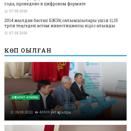
года, проведено в цифровом формате
07.08.2026
2014 жылдан бастап БЖЗҚ салымшылары үшін 11,15
трлн теңгеден астам инвестициялық кіріс алынды
07.08.2026
КӨП ОҚЫЛҒАН
АҚПАРАТ АҒЫНЫ
26.08.2022
40509 рет қаралды