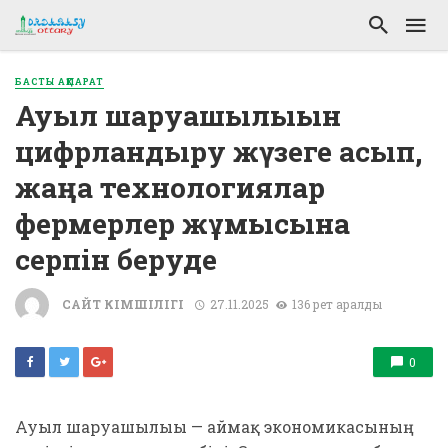
БАСТЫ АҚПАРАТ
Ауыл шаруашылығын
цифрландыру жүзеге асып,
жаңа технологиялар
фермерлер жұмысына
серпін беруде
САЙТ ӘКІМШІЛІГІ
27.11.2025
136 рет қаралды
0
Ауыл шаруашылығы — аймақ экономикасының