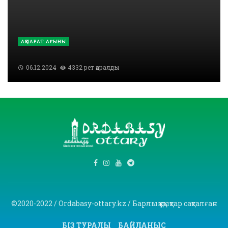
АҚПАРАТ АҒЫНЫ
06.12.2024
4332 рет қаралды
©2020-2022 / Ordabasy-ottary.kz / Барлық құқықтар сақталған
БІЗ ТУРАЛЫ
БАЙЛАНЫС