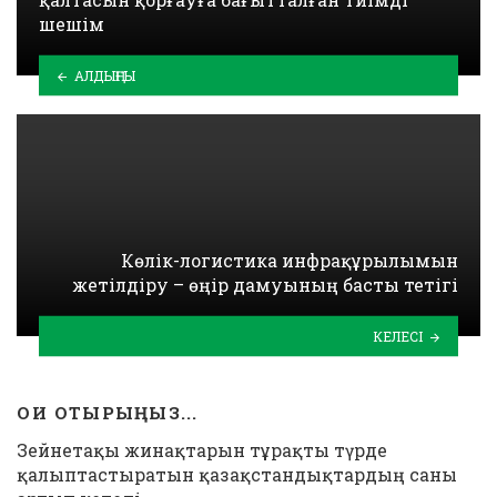
шешім
АЛДЫҢҒЫ
Көлік-логистика инфрақұрылымын
жетілдіру – өңір дамуының басты тетігі
КЕЛЕСІ
ОҚИ ОТЫРЫҢЫЗ...
Зейнетақы жинақтарын тұрақты түрде
қалыптастыратын қазақстандықтардың саны