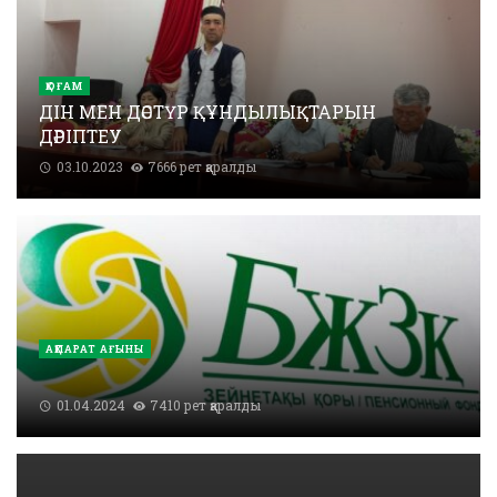
ҚОҒАМ
ДІН МЕН ДӘСТҮР ҚҰНДЫЛЫҚТАРЫН
ДӘРІПТЕУ
03.10.2023
7666 рет қаралды
АҚПАРАТ АҒЫНЫ
01.04.2024
7410 рет қаралды