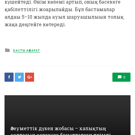
күшейтеді. Өнім көлемі артып, оның бәсекеге
қабілеттілігі жоғарылайды. Бұл бастамалар
алдағы 5–10 жылда ауыл шаруашылығын толық
жаңа деңгейге көтереді.
Posted
БАСТЫ АҚПАРАТ
in
0
Әлеуметтік дүкен жобасы – халықтың
қалтасын қорғауға бағытталған тиімді