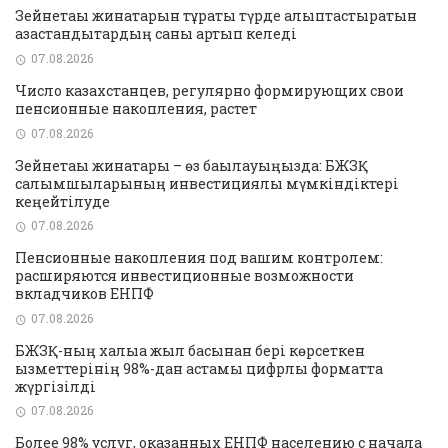
Зейнетақы жинақтарын тұрақты түрде қалыптастыратын
қазақстандықтардың саны артып келеді
07.08.2026
Число казахстанцев, регулярно формирующих свои
пенсионные накопления, растет
07.08.2026
Зейнетақы жинақтары – өз бақылауыңызда: БЖЗҚ
салымшыларының инвестициялық мүмкіндіктері
кеңейтілуде
07.08.2026
Пенсионные накопления под вашим контролем:
расширяются инвестиционные возможности
вкладчиков ЕНПФ
07.08.2026
БЖЗҚ-ның халыққа жыл басынан бері көрсеткен
қызметтерінің 98%-дан астамы цифрлық форматта
жүргізілді
07.08.2026
Более 98% услуг, оказанных ЕНПФ населению с начала