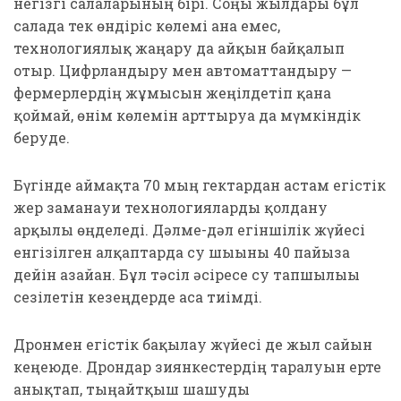
негізгі салаларының бірі. Соңғы жылдары бұл
салада тек өндіріс көлемі ғана емес,
технологиялық жаңару да айқын байқалып
отыр. Цифрландыру мен автоматтандыру —
фермерлердің жұмысын жеңілдетіп қана
қоймай, өнім көлемін арттыруға да мүмкіндік
беруде.
Бүгінде аймақта 70 мың гектардан астам егістік
жер заманауи технологияларды қолдану
арқылы өңделеді. Дәлме-дәл егіншілік жүйесі
енгізілген алқаптарда су шығыны 40 пайызға
дейін азайған. Бұл тәсіл әсіресе су тапшылығы
сезілетін кезеңдерде аса тиімді.
Дронмен егістік бақылау жүйесі де жыл сайын
кеңеюде. Дрондар зиянкестердің таралуын ерте
анықтап, тыңайтқыш шашуды