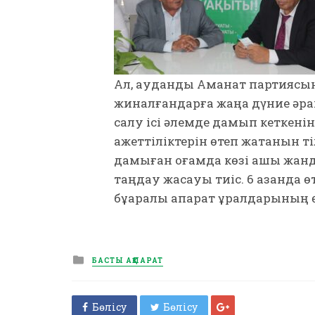
Ал, аудандық Аманат партияс
жиналғандарға жаңа дүние әрқ
салу ісі әлемде дамып кеткенін,
қажеттіліктерін өтеп жатқанын т
дамыған қоғамда көзі ашық жан
таңдау жасауы тиіс. 6 қазанда
бұқаралық ақпарат құралдарының 
Posted
БАСТЫ АҚПАРАТ
in
Бөлісу
Бөлісу