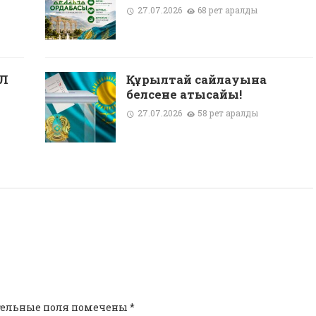
27.07.2026
68 рет қаралды
Л
Құрылтай сайлауына
белсене қатысайық!
27.07.2026
58 рет қаралды
тельные поля помечены
*