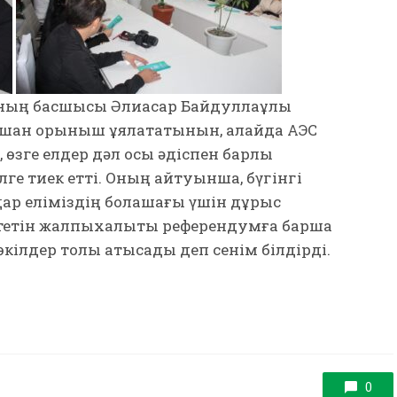
ының басшысы Әлиасқар Байдуллаұлы
ашан қорқыныш ұялататынын, алайда АЭС
 өзге елдер дәл осы әдіспен барлық
ілге тиек етті. Оның айтуынша, бүгінгі
дар еліміздің болашағы үшін дұрыс
 өтетін жалпыхалықтық референдумға барша
өкілдер толық қатысады деп сенім білдірді.
0