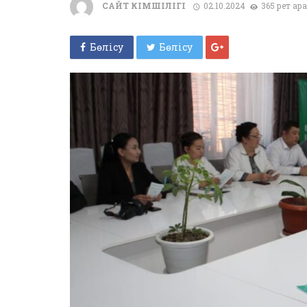
САЙТ ӘКІМШІЛІГІ
02.10.2024
365 рет қа
Бөлісу
Бөлісу