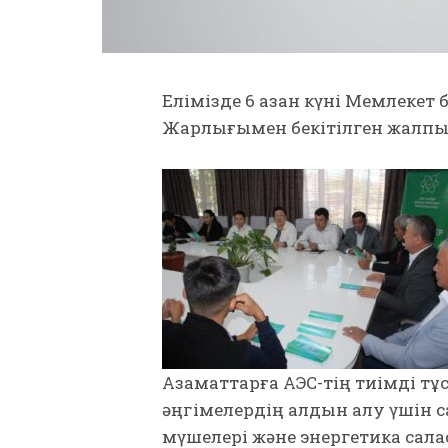
Елімізде 6 қазан күні Мемлеке
Жарлығымен бекітілген жалпых
Азаматтарға АЭС-тің тиімді тұс
әңгімелердің алдын алу үшін с
мүшелері және энергетика са