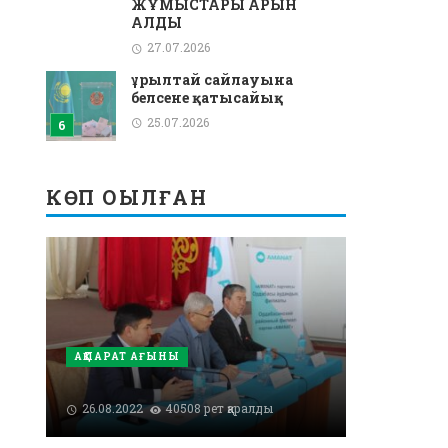
ЖҰМЫСТАРЫ ҚАРҚЫН
АЛДЫ
27.07.2026
Құрылтай сайлауына
белсене қатысайық
25.07.2026
КӨП ОҚЫЛҒАН
АҚПАРАТ АҒЫНЫ
26.08.2022
40508 рет қаралды