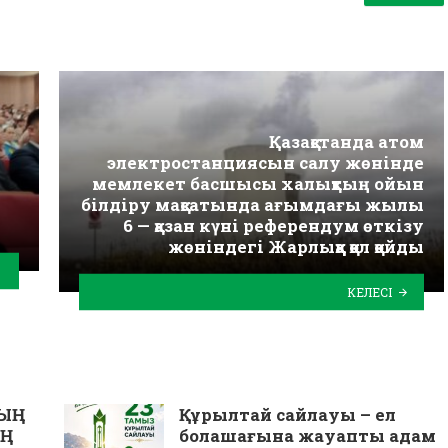
Қазақстанда атом
электростанциясын салу жөнінде
мемлекет басшысы халықтың ойын
білдіру мақсатында ағымдағы жылы
6 — қазан күні референдум өткізу
жөніндегі Жарлыққа қол қойды
КЕЛЕСІ
ДЫҢ
Құрылтай сайлауы – ел
Ң
болашағына жауапты қадам