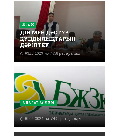
ҚОҒАМ
ДІН МЕН ДӘСТҮР
ҚҰНДЫЛЫҚТАРЫН
ДӘРІПТЕУ
03.10.2023
7658 рет қаралды
АҚПАРАТ АҒЫНЫ
01.04.2024
7409 рет қаралды