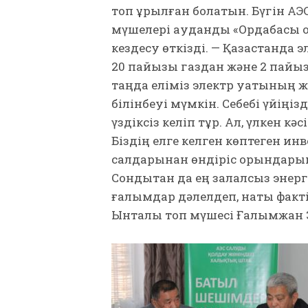
топ құрылған болатын. Бүгін А
мүшелері аудандық «Ордабасы о
кездесу өткізді. — Қазақстанда
20 пайызы газдан және 2 пайызы
таңда еліміз электр қуатының же
білінбеуі мүмкін. Себебі үйің
үздіксіз келіп тұр. Ал, үлкен к
Біздің елге келген көптеген и
салдарынан өндіріс орындарын қ
Сондықтан да ең залалсыз энерги
ғалымдар дәлелдеп, нақты факті
Ынталы топ мүшесі Ғалымжан 