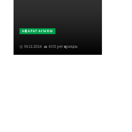
АҚПАРАТ АҒЫНЫ
06.12.2024
4331 рет қаралды