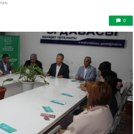
ралды
0