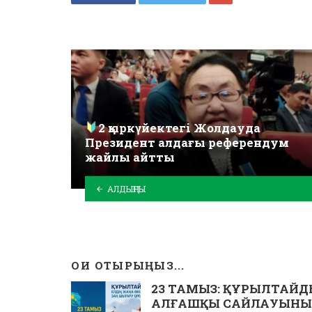
2 қыркүйектегі Жолдауда
Президент алдағы референдум
жайлы айтты
АЛДЫҢҒЫ
ОҚИ ОТЫРЫҢЫЗ...
23 ТАМЫЗ: ҚҰРЫЛТАЙ
АЛҒАШҚЫ САЙЛАУЫНЫ