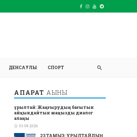
ДЕНСАУЛЫҚ
СПОРТ
АҚПАРАТ
АҒЫНЫ
Құрылтай: Жаңғырудың бағытын
айқындайтын маңызды диалог
алаңы
03.08.2026
23 ТАМЫЗ: ҚҰРЫЛТАЙДЫҢ