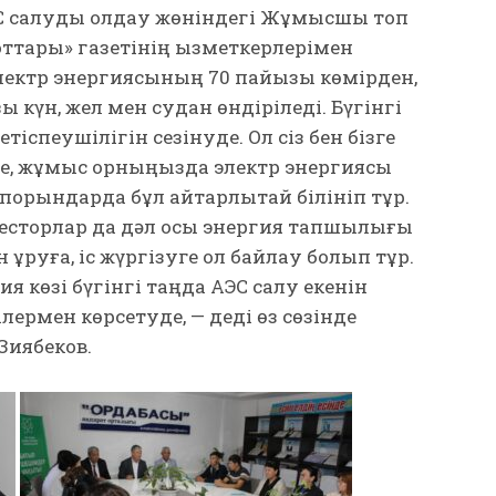
ЭС салуды қолдау жөніндегі Жұмысшы топ
ттары» газетінің қызметкерлерімен
 электр энергиясының 70 пайызы көмірден,
 күн, жел мен судан өндіріледі. Бүгінгі
тіспеушілігін сезінуде. Ол сіз бен бізге
ізде, жұмыс орныңызда электр энергиясы
әсіпорындарда бұл айтарлықтай білініп тұр.
нвесторлар да дәл осы энергия тапшылығы
ұруға, іс жүргізуге қол байлау болып тұр.
я көзі бүгінгі таңда АЭС салу екенін
лермен көрсетуде, — деді өз сөзінде
Зиябеков.