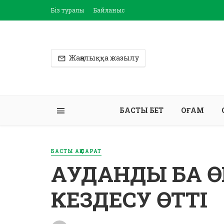
Біз туралы
Байланыс
Жаңалыққа жазылу
БАСТЫ БЕТ
ҚОҒАМ
БАСТЫ АҚПАРАТ
АУДАНДЫҚ БАҚ 
КЕЗДЕСУ ӨТТІ