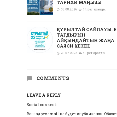
ТАРИХИ МАҢЫЗЫ
03.08.2026
44 рет қаралды
ҚҰРЫЛТАЙ САЙЛАУЫ: Е
ТАҒДЫРЫН
АЙҚЫНДАЙТЫН ЖАҢА
САЯСИ КЕЗЕҢ
29.07.2026
53 рет қаралды
COMMENTS
LEAVE A REPLY
Social connect:
Ваш адрес email не будет опубликован.
Обяза