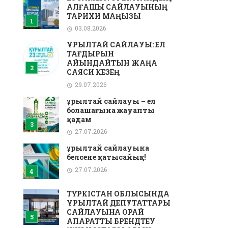
АЛҒАШҚЫ САЙЛАУЫНЫҢ
ТАРИХИ МАҢЫЗЫ
03.08.2026
ҚҰРЫЛТАЙ САЙЛАУЫ: ЕЛ
ТАҒДЫРЫН
АЙҚЫНДАЙТЫН ЖАҢА
САЯСИ КЕЗЕҢ
29.07.2026
Құрылтай сайлауы – ел
болашағына жауапты
қадам
27.07.2026
Құрылтай сайлауына
белсене қатысайық!
27.07.2026
ТҮРКІСТАН ОБЛЫСЫНДА
ҚҰРЫЛТАЙ ДЕПУТАТТАРЫ
САЙЛАУЫНА ОРАЙ
АҚПАРАТТЫҚ БРЕНДТЕУ