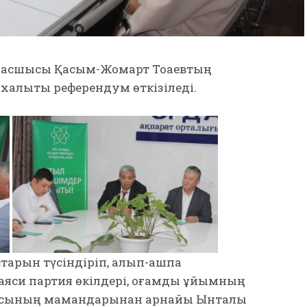
т басшысы Қасым-Жомарт Тоқаевтың
алықтық референдум өткізіледі.
тарын түсіндіріп, алып-қашпа
аяси партия өкілдері, қоғамдық ұйымның
ласының мамандарынан арнайы Ынталы